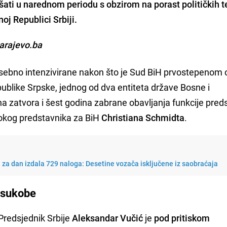
ti u narednom periodu s obzirom na porast političkih t
oj Republici Srbiji.
sarajevo.ba
posebno intenzivirane nakon što je Sud BiH prvostepenom
publike Srpske, jednog od dva entiteta države Bosne i
a zatvora i šest godina zabrane obavljanja funkcije pred
sokog predstavnika za BiH
Christiana Schmidta
.
a za dan izdala 729 naloga: Desetine vozača isključene iz saobraćaja
e sukobe
 Predsjednik Srbije
Aleksandar Vučić
je
pod pritiskom