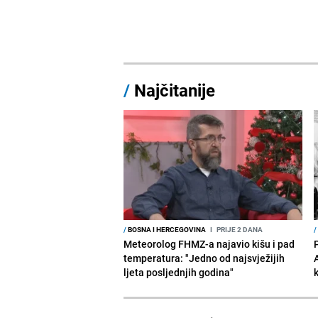
/
Najčitanije
/
BOSNA I HERCEGOVINA
I
PRIJE 2 DANA
/
Meteorolog FHMZ-a najavio kišu i pad
temperatura: "Jedno od najsvježijih
ljeta posljednjih godina"