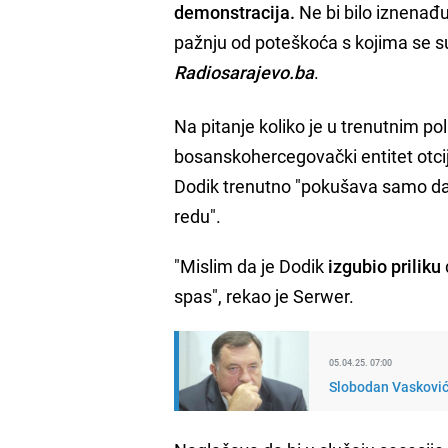
demonstracija.
Ne bi bilo iznenađuj
pažnju od poteškoća s kojima se s
Radiosarajevo.ba
.
Na pitanje koliko je u trenutnim po
bosanskohercegovački entitet otcij
Dodik trenutno "pokušava samo d
redu".
"Mislim da je Dodik
izgubio priliku
spas", rekao je Serwer.
05.04.25. 07:00
Slobodan Vasković: