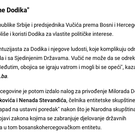
ne Dodika"
ublike Srbije i predsjednika Vučića prema Bosni i Hercego
iše i koristi Dodika za vlastite političke interese.
ntuzijasta za Dodika i njegove ludosti, koje komplikuju o
da i sa Sjedinjenim Državama. Vučić ne može da se odre
Međutim, obojica se igraju vatrom i mogli bi se opeći", kaz
.ba
.
rcegovine je potom izdalo nalog za privođenje Milorada D
kovića i Nenada Stevandića
, čelnika entitetske skupštine
"napad na ustavni poredak" nakon što je Narodna skupštin
objavi zakona kojima se zabranjuje djelovanje državnih
cija u tom bosanskohercegovačkom entitetu.