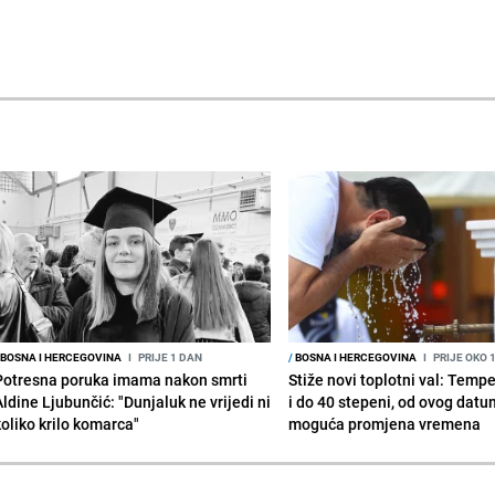
BOSNA I HERCEGOVINA
I
PRIJE 1 DAN
/
BOSNA I HERCEGOVINA
I
PRIJE OKO 
Potresna poruka imama nakon smrti
Stiže novi toplotni val: Temp
Aldine Ljubunčić: "Dunjaluk ne vrijedi ni
i do 40 stepeni, od ovog datu
koliko krilo komarca"
moguća promjena vremena