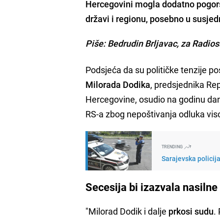
Hercegovini mogla dodatno pogorša
državi i regionu, posebno u susjedn
Piše: Bedrudin Brljavac, za Radio
Podsjeća da su političke tenzije 
Milorada Dodika
, predsjednika Re
Hercegovine, osudio na godinu dan
RS-a zbog nepoštivanja odluka vi
TRENDING
Sarajevska policij
Secesija bi izazvala nasiln
"Milorad Dodik i dalje
prkosi sudu
.