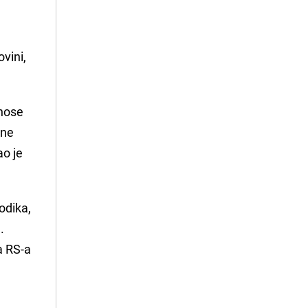
vini,
dnose
kne
ao je
odika,
.
a RS-a