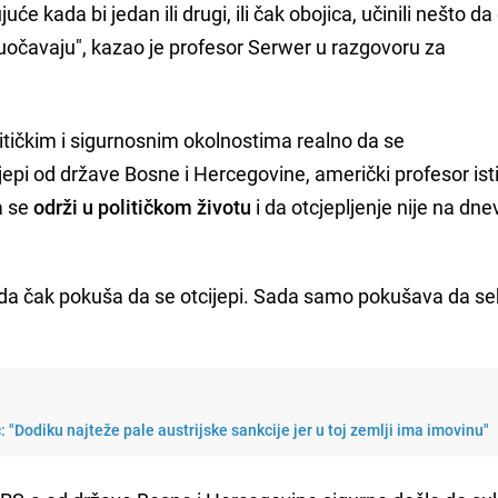
uće kada bi jedan ili drugi, ili čak obojica, učinili nešto d
uočavaju", kazao je profesor Serwer u razgovoru za
litičkim i sigurnosnim okolnostima realno da se
epi od države Bosne i Hercegovine, američki profesor ist
a se
održi u političkom životu
i da otcjepljenje nije na d
da čak pokuša da se otcijepi. Sada samo pokušava da s
 "Dodiku najteže pale austrijske sankcije jer u toj zemlji ima imovinu"