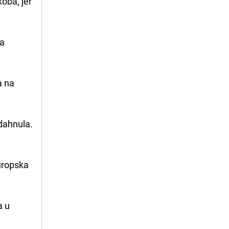
oba, jer
ka
a na
odahnula.
Europska
a u