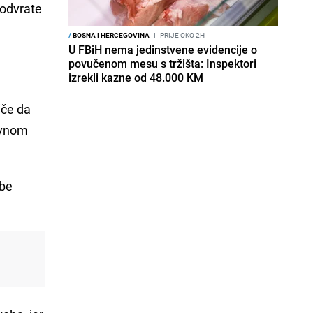
a odvrate
/
BOSNA I HERCEGOVINA
I
PRIJE OKO 2H
U FBiH nema jedinstvene evidencije o
povučenom mesu s tržišta: Inspektori
izrekli kazne od 48.000 KM
iče da
nevnom
ebe