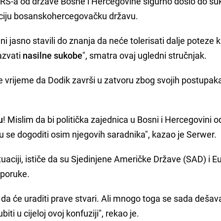
 RS-a od države Bosne i Hercegovine sigurno došlo do suk
raciju bosanskohercegovačku državu.
ni jasno stavili do znanja da neće tolerisati dalje poteze 
zazvati
nasilne sukobe
", smatra ovaj ugledni stručnjak.
e vrijeme da Dodik završi u zatvoru zbog svojih postupak
u
! Mislim da bi politička zajednica u Bosni i Hercegovini 
u se dogoditi osim njegovih saradnika", kazao je Serwer.
tuaciji, ističe da su Sjedinjene Američke Države (SAD) i 
 poruke.
da će uraditi prave stvari. Ali mnogo toga se sada dešav
ti u cijeloj ovoj konfuziji", rekao je.