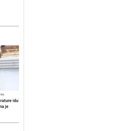
19H
erature idu
ma je