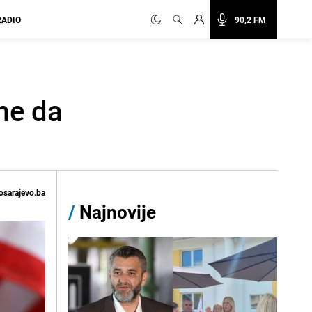
RADIO
90,2 FM
me da
osarajevo.ba
/
Najnovije