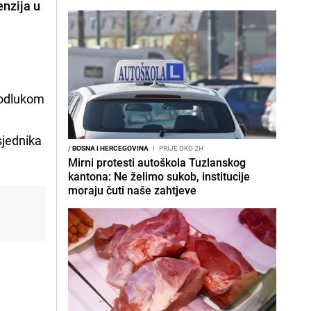
enzija u
 odlukom
sjednika
/
BOSNA I HERCEGOVINA
I
PRIJE OKO 2H
Mirni protesti autoškola Tuzlanskog
kantona: Ne želimo sukob, institucije
moraju čuti naše zahtjeve