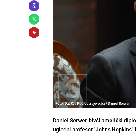
Foto: Dž. K. / Radiosarajevo.ba / Daniel Serwer
Daniel Serwer, bivši američki dipl
ugledni profesor "Johns Hopkins" U