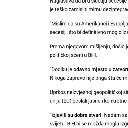
Naglašava da bi u slučaju secesije
je teško zamisliti mirnu dezinteg
"Mislim da su Amerikanci i Evroplja
secesiji, što bi definitivno moglo i
Prema njegovom mišljenju, došlo j
političkoj sceni u BiH.
"Dodiku je
odavno mjesto u zatvor
Nikoga zapravo nije briga šta će m
Uprkos neizvjesnoj geopolitičkoj si
unija (EU) poslali jasne i konkretne
"
Izjavili su dobre stvari
. Nadam se 
svijetu. BiH bi se možda mogla izgubi