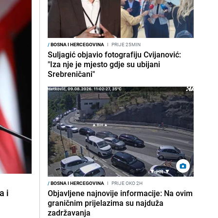
/
BOSNA I HERCEGOVINA
I
PRIJE 25MIN
Suljagić objavio fotografiju Cvijanović:
"Iza nje je mjesto gdje su ubijani
Srebreničani"
/
BOSNA I HERCEGOVINA
I
PRIJE OKO 2H
a i
Objavljene najnovije informacije: Na ovim
graničnim prijelazima su najduža
zadržavanja