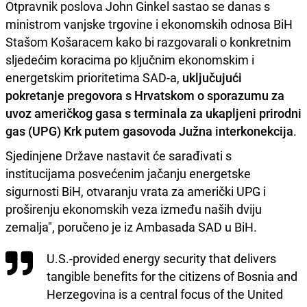
Otpravnik poslova John Ginkel sastao se danas s
ministrom vanjske trgovine i ekonomskih odnosa BiH
Stašom Košaracem kako bi razgovarali o konkretnim
sljedećim koracima po ključnim ekonomskim i
energetskim prioritetima SAD-a,
uključujući
pokretanje pregovora s Hrvatskom o sporazumu za
uvoz američkog gasa s terminala za ukapljeni prirodni
gas (UPG) Krk putem gasovoda Južna interkonekcija
.
Sjedinjene Države nastavit će sarađivati s
institucijama posvećenim jačanju energetske
sigurnosti BiH, otvaranju vrata za američki UPG i
proširenju ekonomskih veza između naših dviju
zemalja", poručeno je iz Ambasada SAD u BiH.
U.S.-provided energy security that delivers
tangible benefits for the citizens of Bosnia and
Herzegovina is a central focus of the United