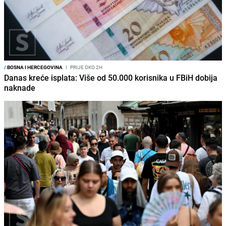
/
BOSNA I HERCEGOVINA
I
PRIJE OKO 2H
Danas kreće isplata: Više od 50.000 korisnika u FBiH dobija
naknade