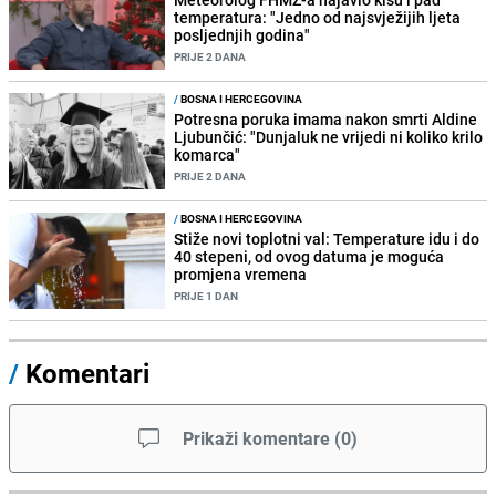
temperatura: "Jedno od najsvježijih ljeta
posljednjih godina"
PRIJE 2 DANA
/
BOSNA I HERCEGOVINA
Potresna poruka imama nakon smrti Aldine
Ljubunčić: "Dunjaluk ne vrijedi ni koliko krilo
komarca"
PRIJE 2 DANA
/
BOSNA I HERCEGOVINA
Stiže novi toplotni val: Temperature idu i do
40 stepeni, od ovog datuma je moguća
promjena vremena
PRIJE 1 DAN
/
Komentari
Prikaži komentare
(
0
)