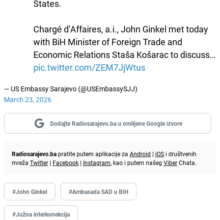
States.
Chargé d’Affaires, a.i., John Ginkel met today
with BiH Minister of Foreign Trade and
Economic Relations Staša Košarac to discuss…
pic.twitter.com/ZEM7JjWtus
— US Embassy Sarajevo (@USEmbassySJJ)
March 23, 2026
Dodajte Radiosarajevo.ba u omiljene Google izvore
Radiosarajevo.ba
pratite putem aplikacije za
Android
|
iOS
i društvenih
mreža
Twitter
|
Facebook
|
Instagram
, kao i putem našeg
Viber
Chata.
#John Ginkel
#Ambasada SAD u BiH
#Južna interkonekcija