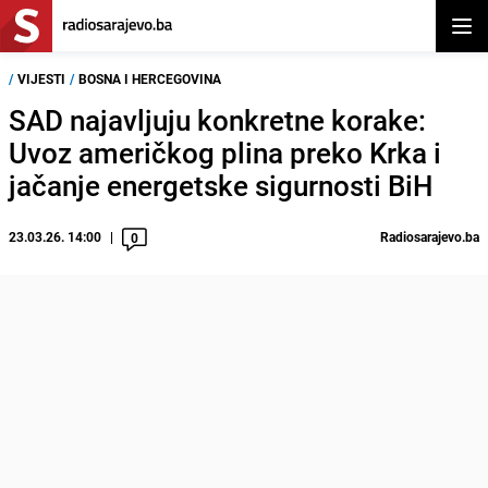
Otvor
/
VIJESTI
/
BOSNA I HERCEGOVINA
SAD najavljuju konkretne korake:
Uvoz američkog plina preko Krka i
jačanje energetske sigurnosti BiH
23.03.26. 14:00
Radiosarajevo.ba
0