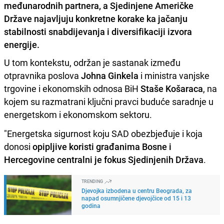
međunarodnih partnera, a Sjedinjene Američke
Države najavljuju konkretne korake ka jačanju
stabilnosti snabdijevanja i diversifikaciji izvora
energije.
U tom kontekstu, održan je sastanak između
otpravnika poslova
Johna Ginkela
i ministra vanjske
trgovine i ekonomskih odnosa BiH
Staše Košaraca
, na
kojem su razmatrani ključni pravci buduće saradnje u
energetskom i ekonomskom sektoru.
"Energetska sigurnost koju SAD obezbjeđuje i koja
donosi
opipljive koristi građanima Bosne i
Hercegovine centralni je fokus Sjedinjenih Država
.
TRENDING
Djevojka izbodena u centru Beograda, za
napad osumnjičene djevojčice od 15 i 13
godina