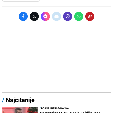
/
Najčitanije
/
BOSNA I HERCEGOVINA
Meteorolog FHMZ-a najavio kišu i pad