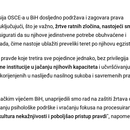
ija OSCE-a u BiH dosljedno podržava i zagovara prava
uključujući, što je važno,
žrtve ratnih zločina, nastojeći s
osigurati da su njihove jedinstvene potrebe obuhvaćene i
da, čime nastoje ublažiti preveliki teret po njihovu egzist
vde koje tretira sve pojedince jednako, bez privilegija i
 institucije u jačanju njihovih kapaciteta
i učvršćivanju
ukorijenjenih u naslijeđu nasilnog sukoba i savremenih pr
lačkim vijećem BiH, unaprijedili smo rad na zaštiti žrtava
anju psihološke podrške i vraćanju fokusa na procesuira
kultura nekažnjivosti i poboljšao pristup pravdi
", napome