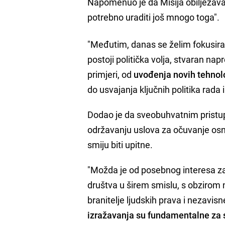
Napomenuo je da Misija obilježava 
potrebno uraditi još mnogo toga".
"Međutim, danas se želim fokusira
postoji politička volja, stvaran na
primjeri, od
uvođenja novih tehnolo
do usvajanja ključnih politika rad
Dodao je da sveobuhvatnim pristupo
održavanju uslova za očuvanje osn
smiju biti upitne.
"Možda je od posebnog interesa za v
društva u širem smislu, s obzirom n
branitelje ljudskih prava i nezavis
izražavanja su fundamentalne za 