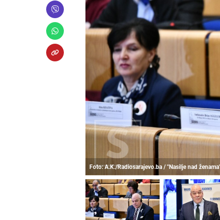
Foto: A.K./Radiosarajevo.ba / "Nasilje nad ženama