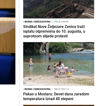
/
BOSNA I HERCEGOVINA
I
PRIJE 35MIN
Sindikat Nove Željezare Zenica traži
isplatu otpremnina do 10. augusta, u
suprotnom slijede protesti
/
BOSNA I HERCEGOVINA
I
PRIJE OKO 1H
Pakao u Mostaru: Devet dana zaredom
temperatura iznad 40 stepeni