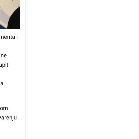
amenta i
lne
upiti
ja
ikom
varenju