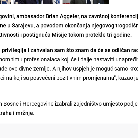
govini, ambasador Brian Aggeler, na završnoj konferencij
dine u Sarajevu, a povodom okončanja njegovog trogodiš
ivnosti i postignuća Misije tokom protekle tri godine.
 privilegija i zahvalan sam što znam da će se odličan ra
om timu profesionalaca koji će i dalje nastaviti unapređi
 ljude ove divne zemlje. A njihov uspjeh je moguć samo kro
acima koji su posvećeni pozitivnim promjenama", kazao j
om Bosne i Hercegovine izabrali zajedništvo umjesto podjel
traha i mržnje
.