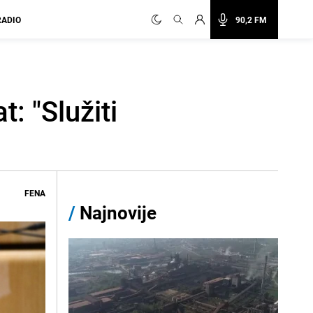
RADIO
90,2 FM
 "Služiti
FENA
/
Najnovije