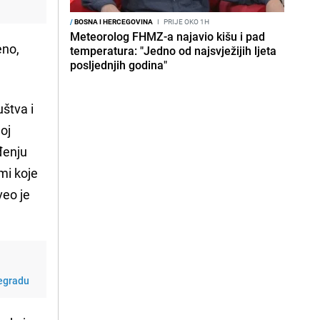
/
BOSNA I HERCEGOVINA
I
PRIJE OKO 1H
Meteorolog FHMZ-a najavio kišu i pad
eno,
temperatura: "Jedno od najsvježijih ljeta
posljednjih godina"
štva i
loj
đenju
mi koje
veo je
šegradu