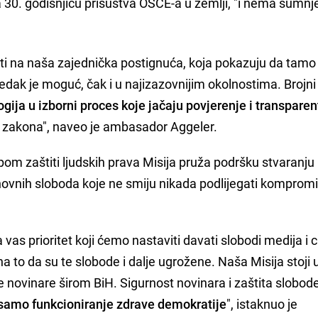
30. godišnjicu prisustva OSCE-a u zemlji, "i nema sumnje
ti na naša zajednička postignuća, koja pokazuju da tamo
predak je moguć, čak i u najizazovnijim okolnostima. Brojni
gija u izborni proces koje jačaju povjerenje i transpare
a i zakona", naveo je ambasador Aggeler.
m zaštiti ljudskih prava Misija pruža podršku stvaranju 
ovnih sloboda koje ne smiju nikada podlijegati kompromis
as prioritet koji ćemo nastaviti davati slobodi medija i c
a to da su te slobode i dalje ugrožene. Naša Misija stoji 
ne novinare širom BiH. Sigurnost novinara i zaštita slobod
samo funkcioniranje zdrave demokratije
", istaknuo je