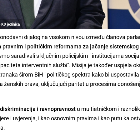
 K9 jedinica
akonodavni dijalog na visokom nivou između članova parl
m
pravnim i političkim reformama za jačanje sistemskog
smo sarađivali s ključnim policijskim i institucijama socija
paciteta interventnih službi". Misija je također uspjela ok
 stranaka širom BiH i političkog spektra kako bi uspostavila
ma ženskih prava, uključujući paritet u procesima donošen
diskriminacija i ravnopravnost
u multietničkom i raznol
jere i uvjerenja, i kao osnovnim pravima i kao putu ka ost
ja.