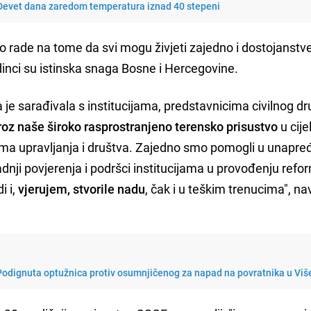
Devet dana zaredom temperatura iznad 40 stepeni
o rade na tome da svi mogu živjeti zajedno i dostojanstv
inci su istinska snaga Bosne i Hercegovine.
e sarađivala s institucijama, predstavnicima civilnog dru
roz naše široko rasprostranjeno terensko prisustvo
u cije
oima upravljanja i društva. Zajedno smo pomogli u unapre
adnji povjerenja i podršci institucijama u provođenju refor
i i,
vjerujem, stvorile nadu
, čak i u teškim trenucima", na
 Podignuta optužnica protiv osumnjičenog za napad na povratnika u Vi