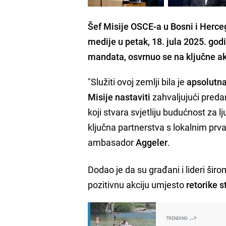
Šef Misije OSCE-a u Bosni i Herce
medije u petak, 18. jula 2025. go
mandata, osvrnuo se na ključne akt
"Služiti ovoj zemlji bila je
apsolutna
Misije nastaviti
zahvaljujući predan
koji stvara svjetliju budućnost za
ključna partnerstva s lokalnim prv
ambasador
Aggeler
.
Dodao je da su građani i lideri šir
pozitivnu akciju umjesto
retorike s
TRENDING