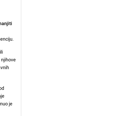
manjiti
enciju.
li
 njihove
avnih
 od
nje
nuo je