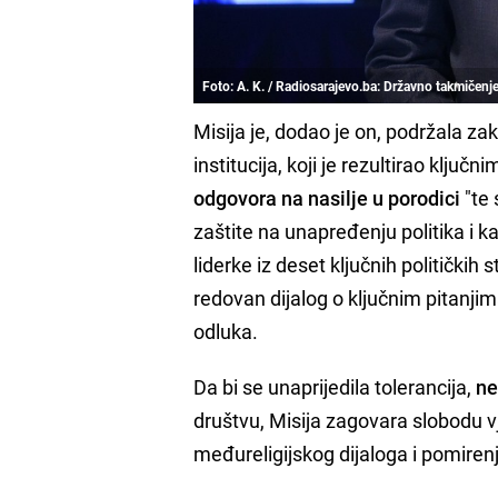
Foto: A. K. / Radiosarajevo.ba: Državno takmičenje
Misija je, dodao je on, podržala z
institucija, koji je rezultirao ključni
odgovora na nasilje u porodici
"te 
zaštite na unapređenju politika i ka
liderke iz deset ključnih političkih
redovan dijalog o ključnim pitanji
odluka.
Da bi se unaprijedila tolerancija,
ne
društvu, Misija zagovara slobodu v
međureligijskog dijaloga i pomiren