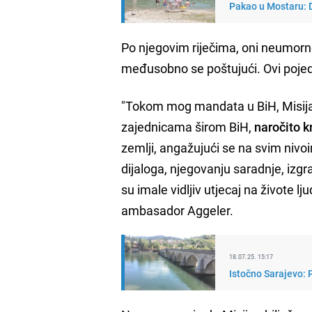
Pakao u Mostaru: 
Po njegovim riječima, oni neumorn
međusobno se poštujući. Ovi pojed
"Tokom mog mandata u BiH, Misija j
zajednicama širom BiH,
naročito k
zemlji, angažujući se na svim niv
dijaloga, njegovanju saradnje, izgr
su imale vidljiv utjecaj na živote ljud
ambasador Aggeler.
18.07.25. 15:17
Istočno Sarajevo: