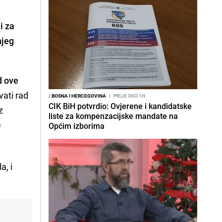
i za
njeg
d ove
vati rad
/
BOSNA I HERCEGOVINA
I
PRIJE OKO 1H
CIK BiH potvrdio: Ovjerene i kandidatske
z
liste za kompenzacijske mandate na
e
Općim izborima
a, i