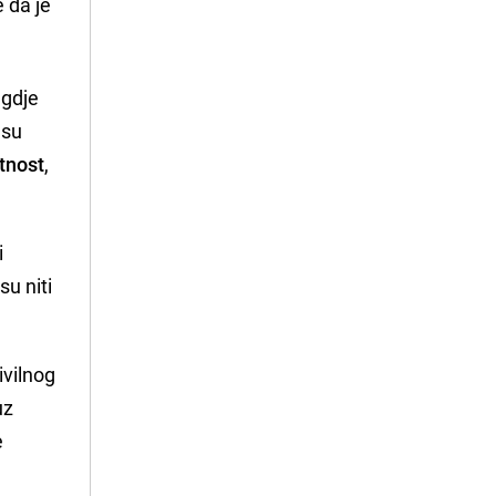
 da je
 gdje
 su
ntnost
,
i
u niti
ivilnog
uz
e