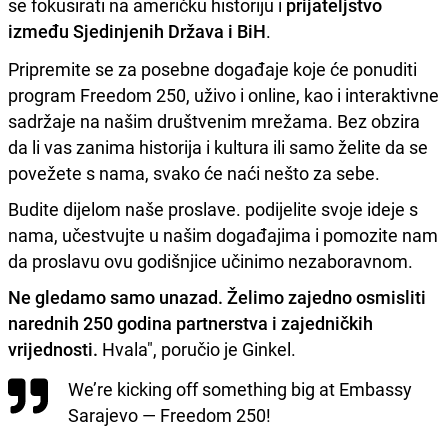
se fokusirati na američku historiju i
prijateljstvo
između Sjedinjenih Država i BiH
.
Pripremite se za posebne događaje koje će ponuditi
program Freedom 250, uživo i online, kao i interaktivne
sadržaje na našim društvenim mrežama. Bez obzira
da li vas zanima historija i kultura ili samo želite da se
povežete s nama, svako će naći nešto za sebe.
Budite dijelom naše proslave. podijelite svoje ideje s
nama, učestvujte u našim događajima i pomozite nam
da proslavu ovu godišnjice učinimo nezaboravnom.
Ne gledamo samo unazad. Želimo zajedno osmisliti
narednih 250 godina partnerstva i zajedničkih
vrijednosti.
Hvala", poručio je Ginkel.
We’re kicking off something big at Embassy
Sarajevo — Freedom 250!