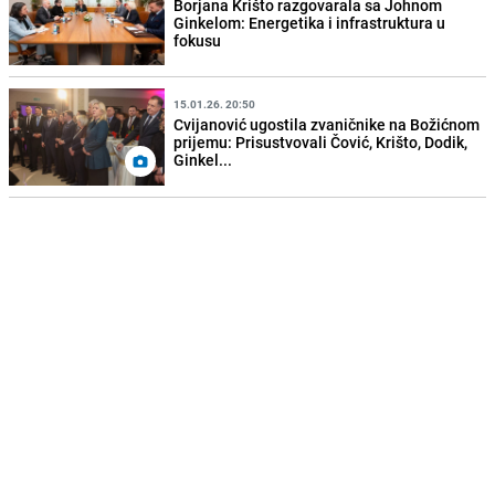
Borjana Krišto razgovarala sa Johnom
Ginkelom: Energetika i infrastruktura u
fokusu
15.01.26. 20:50
Cvijanović ugostila zvaničnike na Božićnom
prijemu: Prisustvovali Čović, Krišto, Dodik,
Ginkel...