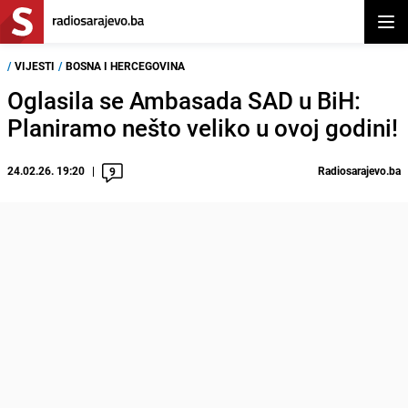
Otvor
/
VIJESTI
/
BOSNA I HERCEGOVINA
Oglasila se Ambasada SAD u BiH:
Planiramo nešto veliko u ovoj godini!
24.02.26. 19:20
Radiosarajevo.ba
9