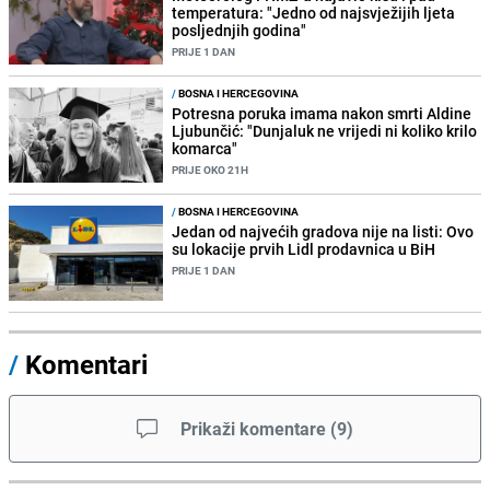
temperatura: "Jedno od najsvježijih ljeta
posljednjih godina"
PRIJE 1 DAN
/
BOSNA I HERCEGOVINA
Potresna poruka imama nakon smrti Aldine
Ljubunčić: "Dunjaluk ne vrijedi ni koliko krilo
komarca"
PRIJE OKO 21H
/
BOSNA I HERCEGOVINA
Jedan od najvećih gradova nije na listi: Ovo
su lokacije prvih Lidl prodavnica u BiH
PRIJE 1 DAN
/
Komentari
Prikaži komentare
(
9
)