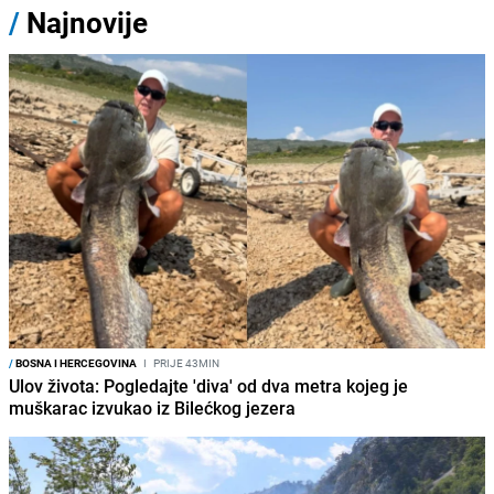
/
Najnovije
/
BOSNA I HERCEGOVINA
I
PRIJE 43MIN
Ulov života: Pogledajte 'diva' od dva metra kojeg je
muškarac izvukao iz Bilećkog jezera