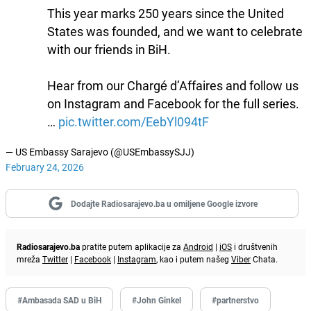
This year marks 250 years since the United
States was founded, and we want to celebrate
with our friends in BiH.
Hear from our Chargé d’Affaires and follow us
on Instagram and Facebook for the full series.
…
pic.twitter.com/EebYl094tF
— US Embassy Sarajevo (@USEmbassySJJ)
February 24, 2026
Dodajte Radiosarajevo.ba u omiljene Google izvore
Radiosarajevo.ba
pratite putem aplikacije za
Android
|
iOS
i društvenih
mreža
Twitter
|
Facebook
|
Instagram
, kao i putem našeg
Viber
Chata.
#Ambasada SAD u BiH
#John Ginkel
#partnerstvo