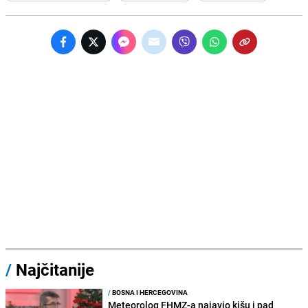
/
Najčitanije
/
BOSNA I HERCEGOVINA
Meteorolog FHMZ-a najavio kišu i pad