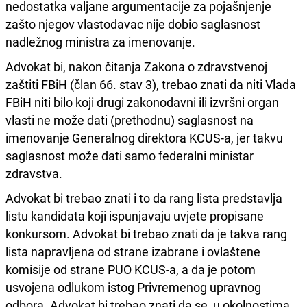
nedostatka valjane argumentacije za pojašnjenje
zašto njegov vlastodavac nije dobio saglasnost
nadležnog ministra za imenovanje.
Advokat bi, nakon čitanja Zakona o zdravstvenoj
zaštiti FBiH (član 66. stav 3), trebao znati da niti Vlada
FBiH niti bilo koji drugi zakonodavni ili izvršni organ
vlasti ne može dati (prethodnu) saglasnost na
imenovanje Generalnog direktora KCUS-a, jer takvu
saglasnost može dati samo federalni ministar
zdravstva.
Advokat bi trebao znati i to da rang lista predstavlja
listu kandidata koji ispunjavaju uvjete propisane
konkursom. Advokat bi trebao znati da je takva rang
lista napravljena od strane izabrane i ovlaštene
komisije od strane PUO KCUS-a, a da je potom
usvojena odlukom istog Privremenog upravnog
odbora. Advokat bi trebao znati da se, u okolnostima