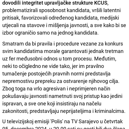
dovodili integritet upravljačke strukture KCUS
,
problematizirali sposobnost kandidata, vršili latentni
pritisak, favorizovali određenog kandidata, medijski
utjecali na stavove i mišljenja javnosti, a sve kako bi se
izbor ograničio samo na jednog kandidata.
Smatram da bi pravila i procedure vezane za konkurs
svim kandidatima morale garantovati jednak tretman
uz fer međusobni odnos u tom procesu. Međutim,
neki to očigledno ne vide tako, jer im pravilno
tumačenje postojećih pravnih normi predstavlja
nepremostivu prepreku za ostvarenje njihovog cilja.
Zbog toga na vrlo agresivan i neprimjeren način
pokušavaju javnosti nametnuti svoj pristup kao jedini
ispravan, a sve one koji insistiraju na načelu
zakonitosti, predstavljaju neprijateljima i kriminalcima.
U televizijskoj emisiji 'Polis' na TV Sarajevo u četvrtak
05. decembra 2024. u 20.00 sati su gosti bili dva člana