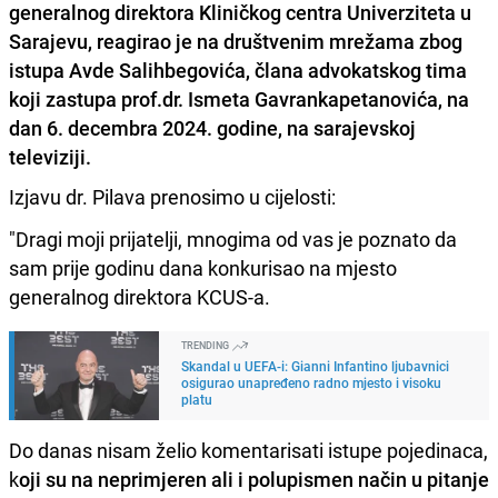
generalnog direktora Kliničkog centra Univerziteta u
Sarajevu, reagirao je na društvenim mrežama zbog
istupa Avde Salihbegovića, člana advokatskog tima
koji zastupa prof.dr. Ismeta Gavrankapetanovića, na
dan 6. decembra 2024. godine, na sarajevskoj
televiziji.
Izjavu dr. Pilava prenosimo u cijelosti:
"Dragi moji prijatelji, mnogima od vas je poznato da
sam prije godinu dana konkurisao na mjesto
generalnog direktora KCUS-a.
TRENDING
Skandal u UEFA-i: Gianni Infantino ljubavnici
osigurao unapređeno radno mjesto i visoku
platu
Do danas nisam želio komentarisati istupe pojedinaca,
k
oji su na neprimjeren ali i polupismen način u pitanje