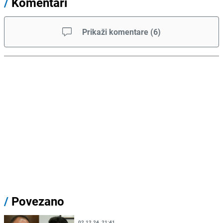
/
Komentari
Prikaži komentare
(
6
)
/
Povezano
02.12.24. 21:41