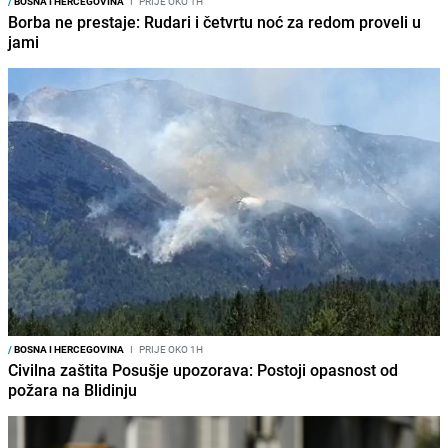
/
BOSNA I HERCEGOVINA
I
PRIJE OKO 1H
Borba ne prestaje: Rudari i četvrtu noć za redom proveli u
jami
/
BOSNA I HERCEGOVINA
I
PRIJE OKO 1H
Civilna zaštita Posušje upozorava: Postoji opasnost od
požara na Blidinju