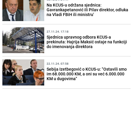
Na KCUS-u održana sjednica:
Gavrankapetanović ili Pilav direktor, odluka
na Vladi FBiH ili ministru'
27.11.24. 17:18
Sjednica upravnog odbora KCUS-a
prekinuta: Hajrija Maksić ostaje na funkciji
do imenovanja direktora
22.11.24. 07:58
Sebija Izetbegović o KCUS-u: "Ostavili smo
im 68.000.000 KM, a oni su već 6.000.000
KM u dugovima"