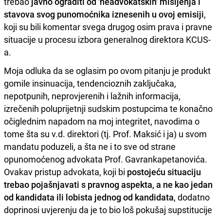
trebao
javno ograditi od 'neadvokatskih' mišljenja i
stavova svog punomoćnika iznesenih u ovoj emisiji
,
koji su bili komentar svega drugog osim prava i pravne
situacije u procesu izbora generalnog direktora KCUS-
a.
Moja odluka da se oglasim po ovom pitanju je produkt
gomile insinuacija, tendencioznih zaključaka,
nepotpunih, neprovjerenih i lažnih informacija,
izrečenih poluprijetnji sudskim postupcima te konačno
očiglednim napadom na moj integritet, navodima o
tome šta su v.d. direktori (tj. Prof. Maksić i ja) u svom
mandatu poduzeli, a šta ne i to sve od strane
opunomoćenog advokata Prof. Gavrankapetanovića.
Ovakav pristup advokata, koji bi
postojeću situaciju
trebao pojašnjavati s pravnog aspekta, a ne kao jedan
od kandidata ili lobista jednog od kandidata
, dodatno
doprinosi uvjerenju da je to bio loš pokušaj supstitucije