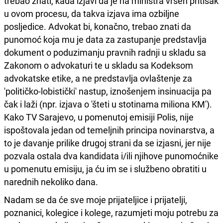
trebao znati, kada izjavi da je na ministra vršen pritisak
u ovom procesu, da takva izjava ima ozbiljne
posljedice. Advokat bi, konačno, trebao znati da
punomoć koja mu je data za zastupanje predstavlja
dokument o poduzimanju pravnih radnji u skladu sa
Zakonom o advokaturi te u skladu sa Kodeksom
advokatske etike, a ne predstavlja ovlaštenje za
'političko-lobistički' nastup, iznošenjem insinuacija pa
čak i laži (npr. izjava o 'šteti u stotinama miliona KM').
Kako TV Sarajevo, u pomenutoj emisiji Polis, nije
ispoštovala jedan od temeljnih principa novinarstva, a
to je davanje prilike drugoj strani da se izjasni, jer nije
pozvala ostala dva kandidata i/ili njihove punomoćnike
u pomenutu emisiju, ja ću im se i službeno obratiti u
narednih nekoliko dana.
Nadam se da će sve moje prijateljice i prijatelji,
poznanici, kolegice i kolege, razumjeti moju potrebu za