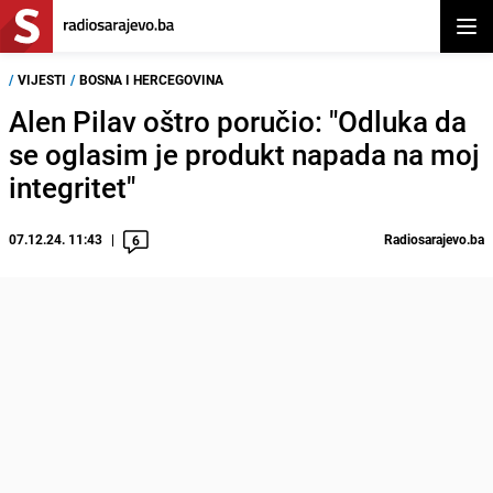
Otvor
/
VIJESTI
/
BOSNA I HERCEGOVINA
Alen Pilav oštro poručio: "Odluka da
se oglasim je produkt napada na moj
integritet"
07.12.24. 11:43
Radiosarajevo.ba
6