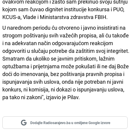
ovakvom reakcijom i zašto sam prekinuo svoju šutnju
kojom sam čuvao dignitet institucije konkursa i PUO,
KCUS-a, Vlade i Ministarstva zdravstva FBIH.
U narednom periodu ću otvoreno i javno insistirati na
strogom poštivanju svih važećih propisa, ali ću takođe
i na adekvatan način odgovarajućom reakcijom
odgovoriti u slučaju potrebe da zaštitim svoj integritet.
Smatram da ukoliko se javnim pritiskom, lažnim
optužbama i prijetnjama može pokušati ili ne daj Bože
doći do imenovanja, bez poštivanja pravnih propisa i
ispunjavanja svih uslova, onda nije potreban ni javni
konkurs, ni komisija, ni dokazi o ispunjavanju uslova,
pa tako ni zakoni", izjavio je Pilav.
Dodajte Radiosarajevo.ba u omiljene Google izvore