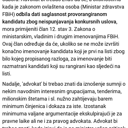
kada je zakonom ovlaštena osoba (Ministar zdravstva
FBiH)
odbila dati saglasnost provorangiranom
kandidatu zbog neispunjavanja konkursnih uslova
,
mora primijeniti član 12. stav 3. Zakona o
ministarskim, vladinim i drugim imenovanjima FBiH.
Ovaj član određuje da će, ukoliko se ne može izvršiti
konačno imenovanje kandidata koji je prvi na listi zbog
bilo kojeg propisanog razloga, za imenovanje biti
razmatrani kandidati koji su rangirani kao sljedeći na
listi.
Nadalje, 'advokat' bi trebao znati da iznošenje sumnji o
nekim navodnim interesnim grupacijama, tenderima,
milionskim štetama i sl. nužno zahtijevaju barem
minimum činjenica i dokaza za iste. Izostanak
minimuma valjane argumentacije ekskulpirajući je za
pravne laike ali ne i za pravog advokata. Advokat bi