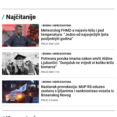
/
Najčitanije
/
BOSNA I HERCEGOVINA
Meteorolog FHMZ-a najavio kišu i pad
temperatura: "Jedno od najsvježijih ljeta
posljednjih godina"
PRIJE OKO 23H
/
BOSNA I HERCEGOVINA
Potresna poruka imama nakon smrti Aldine
Ljubunčić: "Dunjaluk ne vrijedi ni koliko krilo
komarca"
PRIJE OKO 11H
/
BOSNA I HERCEGOVINA
Nastavak provokacija: MUP RS oduzeo
zastavu s ljiljanima i sankcionisao vozača iz
Bosanskog Novog
PRIJE 2 DANA