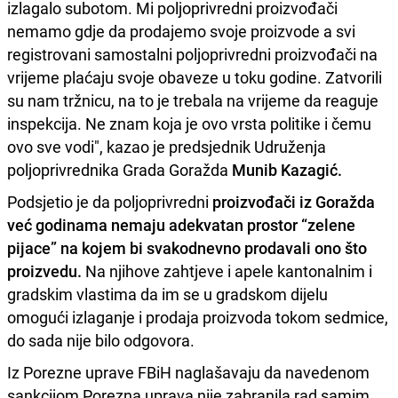
izlagalo subotom. Mi poljoprivredni proizvođači
nemamo gdje da prodajemo svoje proizvode a svi
registrovani samostalni poljoprivredni proizvođači na
vrijeme plaćaju svoje obaveze u toku godine. Zatvorili
su nam tržnicu, na to je trebala na vrijeme da reaguje
inspekcija. Ne znam koja je ovo vrsta politike i čemu
ovo sve vodi", kazao je predsjednik Udruženja
poljoprivrednika Grada Goražda
Munib Kazagić.
Podsjetio je da poljoprivredni
proizvođači iz Goražda
već godinama nemaju adekvatan prostor “zelene
pijace” na kojem bi svakodnevno prodavali ono što
proizvedu.
Na njihove zahtjeve i apele kantonalnim i
gradskim vlastima da im se u gradskom dijelu
omogući izlaganje i prodaja proizvoda tokom sedmice,
do sada nije bilo odgovora.
Iz Porezne uprave FBiH naglašavaju da navedenom
sankcijom Porezna uprava nije zabranila rad samim