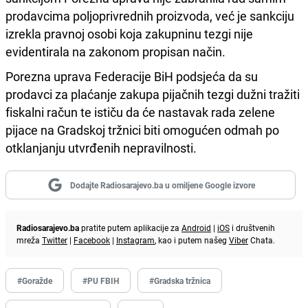
prodavcima poljoprivrednih proizvoda, već je sankciju
izrekla pravnoj osobi koja zakupninu tezgi nije
evidentirala na zakonom propisan način.
Porezna uprava Federacije BiH podsjeća da su
prodavci za plaćanje zakupa pijačnih tezgi dužni tražiti
fiskalni račun te ističu da će nastavak rada zelene
pijace na Gradskoj tržnici biti omogućen odmah po
otklanjanju utvrđenih nepravilnosti.
Dodajte Radiosarajevo.ba u omiljene Google izvore
Radiosarajevo.ba
pratite putem aplikacije za
Android
|
iOS
i društvenih
mreža
Twitter
|
Facebook
|
Instagram
, kao i putem našeg
Viber
Chata.
#Goražde
#PU FBIH
#Gradska tržnica