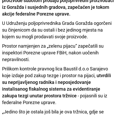
proizvode subotom prodaju poljoprivredni proizvođači
iz Goražda i susjednih gradova, zapečaćen je tokom
akcije federalne Porezne uprave.
U Udruženju poljoprivrednika Grada Goražda ogorčeni
su činjenicom da su ostali i bez jedinog mjesta na
kojem su mogli prodavati svoje proizvode.
Prostor namjenjen za „zelenu pijacu“ zapečatili su
inspektori Porezne uprave FBiH, nakon uočenih
nepravilnosti.
Prilikom kontrole pravnog lica Baustil d.o.o Sarajevo
koje izdaje pod zakup tezge i prostor na pijaci,
utvrdili
su neprijavljenog radnika i neposjedovanje
instalisanog fiskalnog sistema za evidentiranje
zakupa tezgi unutar prostora tržnice
- pojasnili su iz
federalne Porezne uprave.
„Jedino što je ostala još bila je ova tržnica, gdje se