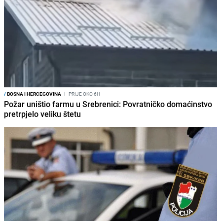
/
BOSNA I HERCEGOVINA
I
PRIJE OKO 6H
Požar uništio farmu u Srebrenici: Povratničko domaćinstvo
pretrpjelo veliku štetu