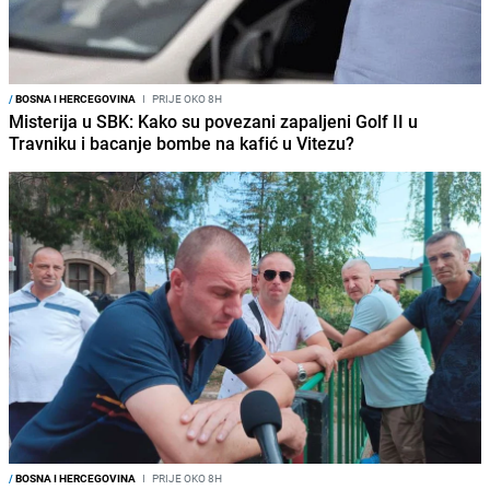
/
BOSNA I HERCEGOVINA
I
PRIJE OKO 8H
Misterija u SBK: Kako su povezani zapaljeni Golf II u
Travniku i bacanje bombe na kafić u Vitezu?
/
BOSNA I HERCEGOVINA
I
PRIJE OKO 8H