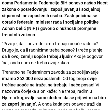
doma Parlamenta Federacije BIH ponovo našao Nacrt
zakona o posredovanju i zapošljavanju i socijalnoj
sigurnosti nezaposlenih osoba. Zastupnicima se
obratio federalni ministar rada i socijalne politike
Adnan Delić (NiP) i govorio o nužnosti promjene
trenutnih zakona.
"Prvo je, da li privrednicima trebaju uopće radnici?
Drugo je, da li radnicima treba posao? I treće pitanje,
da li ovoj zemlji uopće trebaju ljudi?
Ako je odgovor
'ne', onda nam ne treba ovaj zakon.
Trenutno na Federalnom zavodu za zapošljavanje
imamo 262.000 nezaposlenih
. Od tog broja
dvije
trećine uopće ne traže, ne trebaju i neće posao
! Vi
nazovete čovjeka a on kaže: 'Ne treba, radim u
Njemačkoj,
ovdje samo dođem da se prijavim na biro
za zapošljavanje
'. A onda kada poslodavac traži da