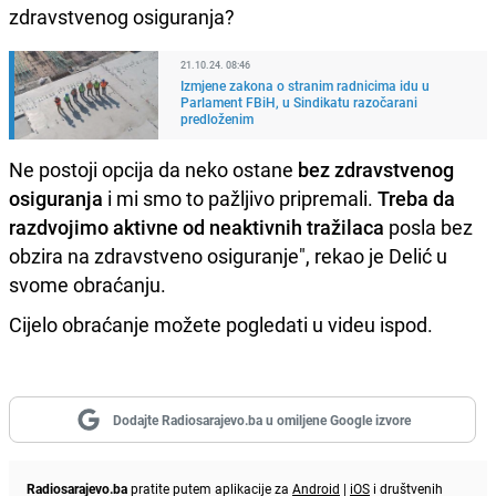
zdravstvenog osiguranja?
21.10.24. 08:46
Izmjene zakona o stranim radnicima idu u
Parlament FBiH, u Sindikatu razočarani
predloženim
Ne postoji opcija da neko ostane
bez zdravstvenog
osiguranja
i mi smo to pažljivo pripremali.
Treba da
razdvojimo aktivne od neaktivnih tražilaca
posla bez
obzira na zdravstveno osiguranje", rekao je Delić u
svome obraćanju.
Cijelo obraćanje možete pogledati u videu ispod.
Dodajte Radiosarajevo.ba u omiljene Google izvore
Radiosarajevo.ba
pratite putem aplikacije za
Android
|
iOS
i društvenih