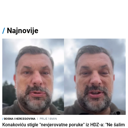
/
Najnovije
/
BOSNA I HERCEGOVINA
I
PRIJE 18MIN
Konakoviću stigle "nevjerovatne poruke" iz HDZ-a: "Ne šalim