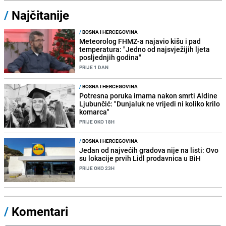
/
Najčitanije
/
BOSNA I HERCEGOVINA
Meteorolog FHMZ-a najavio kišu i pad
temperatura: "Jedno od najsvježijih ljeta
posljednjih godina"
PRIJE 1 DAN
/
BOSNA I HERCEGOVINA
Potresna poruka imama nakon smrti Aldine
Ljubunčić: "Dunjaluk ne vrijedi ni koliko krilo
komarca"
PRIJE OKO 18H
/
BOSNA I HERCEGOVINA
Jedan od najvećih gradova nije na listi: Ovo
su lokacije prvih Lidl prodavnica u BiH
PRIJE OKO 23H
/
Komentari