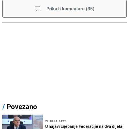
Prikaži komentare
(
35
)
/
Povezano
22.10.24. 14:20
U najavi cijepanje Federacije na dva dijela: