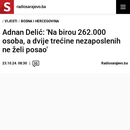
Otvor
/
VIJESTI
/
BOSNA I HERCEGOVINA
Adnan Delić: 'Na birou 262.000
osoba, a dvije trećine nezaposlenih
ne želi posao'
23.10.24. 08:30
Radiosarajevo.ba
35