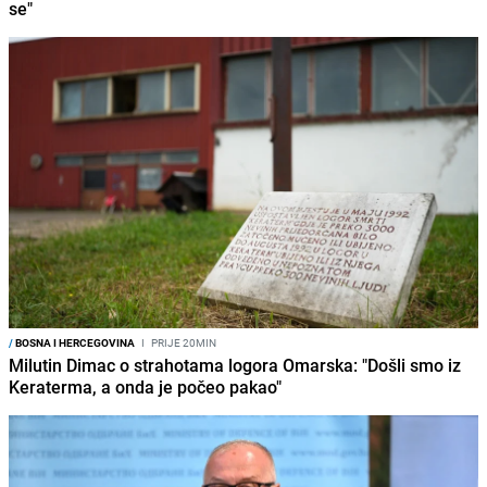
se"
/
BOSNA I HERCEGOVINA
I
PRIJE 20MIN
Milutin Dimac o strahotama logora Omarska: "Došli smo iz
Keraterma, a onda je počeo pakao"