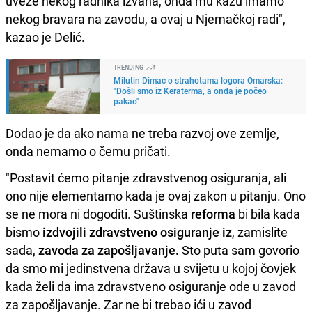
uveze nekog radnika izvana, onda mu kažu imamo
nekog bravara na zavodu, a ovaj u Njemačkoj radi",
kazao je Delić.
TRENDING
Milutin Dimac o strahotama logora Omarska:
"Došli smo iz Keraterma, a onda je počeo
pakao"
Dodao je da ako nama ne treba razvoj ove zemlje,
onda nemamo o čemu pričati.
"Postavit ćemo pitanje zdravstvenog osiguranja, ali
ono nije elementarno kada je ovaj zakon u pitanju. Ono
se ne mora ni dogoditi. Suštinska
reforma
bi bila kada
bismo
izdvojili zdravstveno osiguranje
iz
, zamislite
sada,
zavoda za zapošljavanje.
Sto puta sam govorio
da smo mi jedinstvena država u svijetu u kojoj čovjek
kada želi da ima zdravstveno osiguranje ode u zavod
za zapošljavanje. Zar ne bi trebao ići u zavod