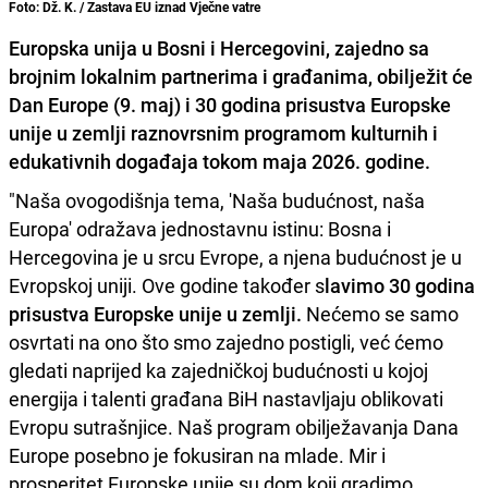
Foto: Dž. K. / Zastava EU iznad Vječne vatre
Europska unija u Bosni i Hercegovini, zajedno sa
brojnim lokalnim partnerima i građanima, obilježit će
Dan Europe (9. maj) i 30 godina prisustva Europske
unije u zemlji raznovrsnim programom kulturnih i
edukativnih događaja tokom maja 2026. godine.
"Naša ovogodišnja tema, 'Naša budućnost, naša
Europa' odražava jednostavnu istinu: Bosna i
Hercegovina je u srcu Evrope, a njena budućnost je u
Evropskoj uniji. Ove godine također s
lavimo 30 godina
prisustva Europske unije u zemlji.
Nećemo se samo
osvrtati na ono što smo zajedno postigli, već ćemo
gledati naprijed ka zajedničkoj budućnosti u kojoj
energija i talenti građana BiH nastavljaju oblikovati
Evropu sutrašnjice. Naš program obilježavanja Dana
Europe posebno je fokusiran na mlade. Mir i
prosperitet Europske unije su dom koji gradimo