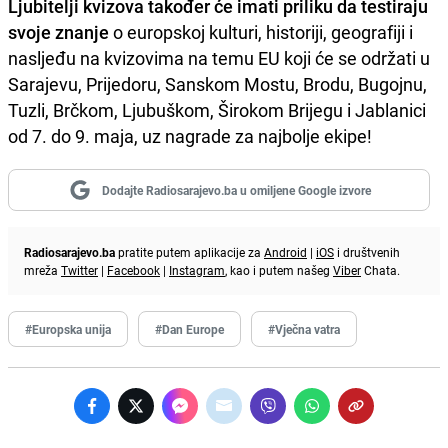
Ljubitelji kvizova također će imati priliku da testiraju
svoje znanje
o europskoj kulturi, historiji, geografiji i
nasljeđu na kvizovima na temu EU koji će se održati u
Sarajevu, Prijedoru, Sanskom Mostu, Brodu, Bugojnu,
Tuzli, Brčkom, Ljubuškom, Širokom Brijegu i Jablanici
od 7. do 9. maja, uz nagrade za najbolje ekipe!
Dodajte Radiosarajevo.ba u omiljene Google izvore
Radiosarajevo.ba
pratite putem aplikacije za
Android
|
iOS
i društvenih
mreža
Twitter
|
Facebook
|
Instagram
, kao i putem našeg
Viber
Chata.
#Europska unija
#Dan Europe
#Vječna vatra