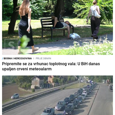
/
BOSNA I HERCEGOVINA
I
PRIJE 38MIN
Pripremite se za vrhunac toplotnog vala: U BiH danas
upaljen crveni meteoalarm