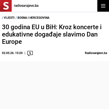
Otvor
/
VIJESTI
/
BOSNA I HERCEGOVINA
30 godina EU u BiH: Kroz koncerte i
edukativne događaje slavimo Dan
Europe
02.05.26. 15:20
Radiosarajevo.ba
5