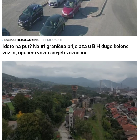
/
BOSNA I HERCEGOVINA
I
PRIJE OKO 1H
Idete na put? Na tri granična prijelaza u BiH duge kolone
vozila, upućeni važni savjeti vozačima