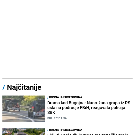
/
Najčitanije
/
BOSNA I HERCEGOVINA
Drama kod Bugojna: Naoružana grupa iz RS
ušla na područje FBiH, reagovala policija
SBK
PRIJE 2 DANA
/
BOSNA I HERCEGOVINA