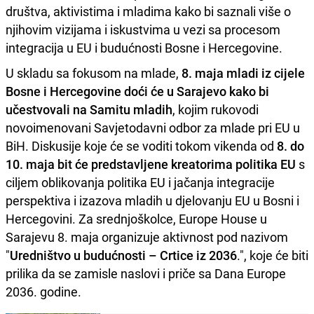
društva, aktivistima i mladima kako bi saznali više o
njihovim vizijama i iskustvima u vezi sa procesom
integracija u EU i budućnosti Bosne i Hercegovine.
U skladu sa fokusom na mlade,
8. maja mladi iz cijele
Bosne i Hercegovine doći će u Sarajevo kako bi
učestvovali na Samitu mladih
, kojim rukovodi
novoimenovani Savjetodavni odbor za mlade pri EU u
BiH. Diskusije koje će se voditi tokom vikenda od
8. do
10. maja bit će predstavljene kreatorima politika EU
s
ciljem oblikovanja politika EU i jačanja integracije
perspektiva i izazova mladih u djelovanju EU u Bosni i
Hercegovini. Za srednjoškolce, Europe House u
Sarajevu 8. maja organizuje aktivnost pod nazivom
"
Uredništvo u budućnosti – Crtice iz 2036
.", koje će biti
prilika da se zamisle naslovi i priče sa Dana Europe
2036. godine.