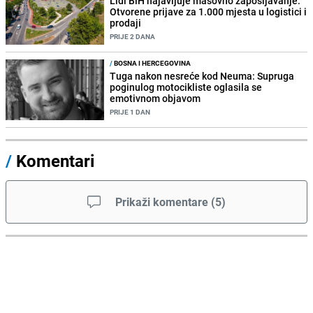
Lidl BiH najavljuje masovno zapošljavanje:
Otvorene prijave za 1.000 mjesta u logistici i
prodaji
PRIJE 2 DANA
/
BOSNA I HERCEGOVINA
Tuga nakon nesreće kod Neuma: Supruga
poginulog motocikliste oglasila se
emotivnom objavom
PRIJE 1 DAN
/
Komentari
Prikaži komentare
(
5
)