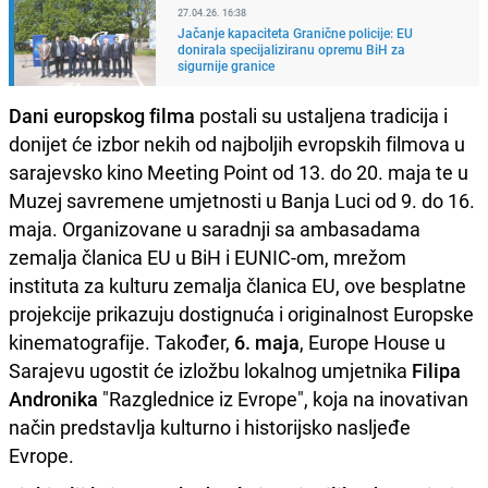
27.04.26. 16:38
Jačanje kapaciteta Granične policije: EU
donirala specijaliziranu opremu BiH za
sigurnije granice
Dani europskog filma
postali su ustaljena tradicija i
donijet će izbor nekih od najboljih evropskih filmova u
sarajevsko kino Meeting Point od 13. do 20. maja te u
Muzej savremene umjetnosti u Banja Luci od 9. do 16.
maja. Organizovane u saradnji sa ambasadama
zemalja članica EU u BiH i EUNIC-om, mrežom
instituta za kulturu zemalja članica EU, ove besplatne
projekcije prikazuju dostignuća i originalnost Europske
kinematografije. Također,
6. maja
, Europe House u
Sarajevu ugostit će izložbu lokalnog umjetnika
Filipa
Andronika
"Razglednice iz Evrope", koja na inovativan
način predstavlja kulturno i historijsko nasljeđe
Evrope.