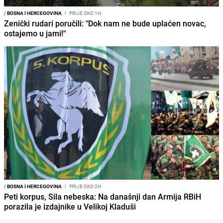
/
BOSNA I HERCEGOVINA
I
PRIJE OKO 1H
Zenički rudari poručili: "Dok nam ne bude uplaćen novac,
ostajemo u jami!"
/
BOSNA I HERCEGOVINA
I
PRIJE OKO 2H
Peti korpus, Sila nebeska: Na današnji dan Armija RBiH
porazila je izdajnike u Velikoj Kladuši