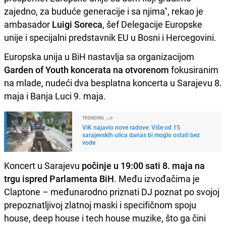
zajedno, za buduće generacije i sa njima", rekao je
ambasador
Luigi Soreca
, šef Delegacije Europske
unije i specijalni predstavnik EU u Bosni i Hercegovini.
Europska unija u BiH nastavlja sa organizacijom
Garden of Youth koncerata na otvorenom
fokusiranim
na mlade, nudeći dva besplatna koncerta u Sarajevu 8.
maja i Banja Luci 9. maja.
TRENDING
ViK najavio nove radove: Više od 15
sarajevskih ulica danas bi moglo ostati bez
vode
Koncert u Sarajevu
počinje u 19:00 sati 8. maja na
trgu ispred Parlamenta BiH
. Među izvođačima je
Claptone – međunarodno priznati DJ poznat po svojoj
prepoznatljivoj zlatnoj maski i specifičnom spoju
house, deep house i tech house muzike, što ga čini