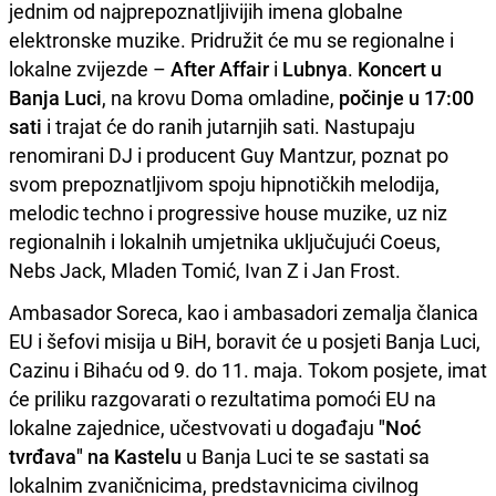
jednim od najprepoznatljivijih imena globalne
elektronske muzike. Pridružit će mu se regionalne i
lokalne zvijezde –
After Affair
i
Lubnya
.
Koncert u
Banja Luci
, na krovu Doma omladine,
počinje u 17:00
sati
i trajat će do ranih jutarnjih sati. Nastupaju
renomirani DJ i producent Guy Mantzur, poznat po
svom prepoznatljivom spoju hipnotičkih melodija,
melodic techno i progressive house muzike, uz niz
regionalnih i lokalnih umjetnika uključujući Coeus,
Nebs Jack, Mladen Tomić, Ivan Z i Jan Frost.
Ambasador Soreca, kao i ambasadori zemalja članica
EU i šefovi misija u BiH, boravit će u posjeti Banja Luci,
Cazinu i Bihaću od 9. do 11. maja. Tokom posjete, imat
će priliku razgovarati o rezultatima pomoći EU na
lokalne zajednice, učestvovati u događaju
"Noć
tvrđava" na Kastelu
u Banja Luci te se sastati sa
lokalnim zvaničnicima, predstavnicima civilnog