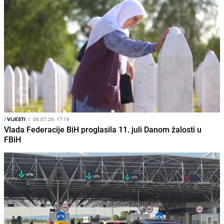
/
VIJESTI
I
06.07.26. 17:19
Vlada Federacije BiH proglasila 11. juli Danom žalosti u
FBiH