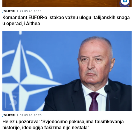
/
VIJESTI
I
29.05.26. 16:10
Komandant EUFOR-a istakao važnu ulogu italijanskih snaga
u operaciji Althea
/
VIJESTI
I
09.05.26. 20:25
Helez upozorava: "Svjedočimo pokušajima falsifikovanja
historije, ideologija fašizma nije nestala"