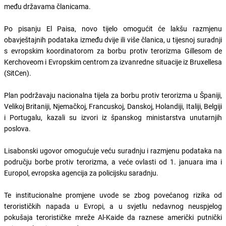
među državama članicama.
Po pisanju El Paisa, novo tijelo omogućit će lakšu razmjenu
obavještajnih podataka između dvije ili više članica, u tijesnoj suradnji
s evropskim koordinatorom za borbu protiv terorizma Gillesom de
Kerchoveom i Evropskim centrom za izvanredne situacije iz Bruxellesa
(SitCen).
Plan podržavaju nacionalna tijela za borbu protiv terorizma u Španiji,
Velikoj Britaniji, Njemačkoj, Francuskoj, Danskoj, Holandiji, Italiji, Belgiji
i Portugalu, kazali su izvori iz španskog ministarstva unutarnjih
poslova.
Lisabonski ugovor omogućuje veću suradnju i razmjenu podataka na
području borbe protiv terorizma, a veće ovlasti od 1. januara ima i
Europol, evropska agencija za policijsku saradnju.
Te institucionalne promjene uvode se zbog povećanog rizika od
terorističkih napada u Evropi, a u svjetlu nedavnog neuspjelog
pokušaja terorističke mreže Al-Kaide da raznese američki putnički