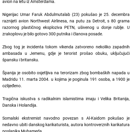
avion na letu iz Amsterdama.
Nigerijac Umar Faruk Abdulmutalab (23) pokušao je 25. decembra
raznijeti avion Northwest Airlinesa, na putu za Detroit, s 80 grama
razornog plastičnog eksploziva PETN, ušivenog u donje rublje. U
zrakoplovu je bilo gotovo 300 putnika i članova posade.
Zbog tog je incidenta tokom vikenda zatvoreno nekoliko zapadnih
ambasada u Jemenu, gdje je terorist prošao obuku, uključujući
špansku i britansku.
Španija je osobito osjetljiva na terorizam zbog bombaških napada u
Madridu 11. marta 2004. u kojima je poginula 191 osoba, a 1900 je
ozlijeđeno.
Tragična iskustva s radikalnim islamistima imaju i Velika Britanija,
Danska i Holandija.
Somalski ekstremist navodno povezan s Al-Kaidom pokušao je
nedavno ubiti danskog karikaturista, autora kontroverznih karikatura
poslanika Muhameda.