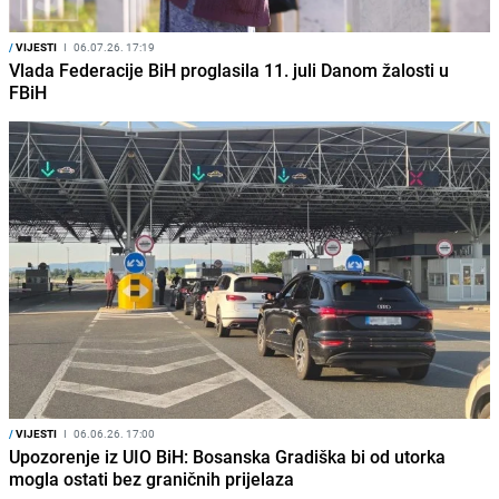
/
VIJESTI
I
06.07.26. 17:19
Vlada Federacije BiH proglasila 11. juli Danom žalosti u
FBiH
/
VIJESTI
I
06.06.26. 17:00
Upozorenje iz UIO BiH: Bosanska Gradiška bi od utorka
mogla ostati bez graničnih prijelaza