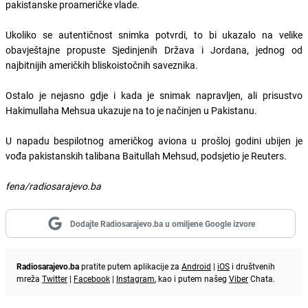
pakistanske proameričke vlade.
Ukoliko se autentičnost snimka potvrdi, to bi ukazalo na velike
obavještajne propuste Sjedinjenih Država i Jordana, jednog od
najbitnijih američkih bliskoistočnih saveznika.
Ostalo je nejasno gdje i kada je snimak napravljen, ali prisustvo
Hakimullaha Mehsua ukazuje na to je načinjen u Pakistanu.
U napadu bespilotnog američkog aviona u prošloj godini ubijen je
vođa pakistanskih talibana Baitullah Mehsud, podsjetio je Reuters.
fena/radiosarajevo.ba
Dodajte Radiosarajevo.ba u omiljene Google izvore
Radiosarajevo.ba
pratite putem aplikacije za
Android
|
iOS
i društvenih
mreža
Twitter
|
Facebook
|
Instagram
, kao i putem našeg
Viber
Chata.