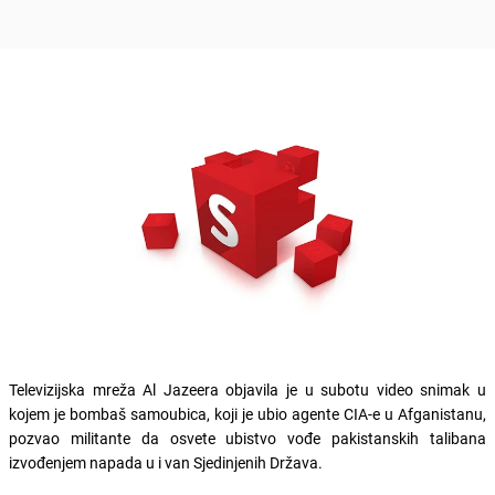
Televizijska mreža Al Jazeera objavila je u subotu video snimak u
kojem je bombaš samoubica, koji je ubio agente CIA-e u Afganistanu,
pozvao militante da osvete ubistvo vođe pakistanskih talibana
izvođenjem napada u i van Sjedinjenih Država.