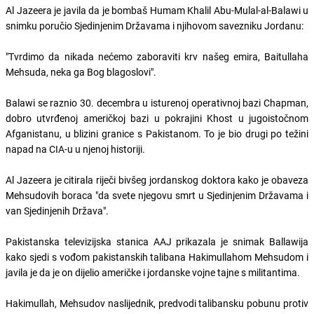
Al Jazeera je javila da je bombaš Humam Khalil Abu-Mulal-al-Balawi u
snimku poručio Sjedinjenim Državama i njihovom savezniku Jordanu:
"Tvrdimo da nikada nećemo zaboraviti krv našeg emira, Baitullaha
Mehsuda, neka ga Bog blagoslovi".
Balawi se raznio 30. decembra u isturenoj operativnoj bazi Chapman,
dobro utvrđenoj američkoj bazi u pokrajini Khost u jugoistočnom
Afganistanu, u blizini granice s Pakistanom. To je bio drugi po težini
napad na CIA-u u njenoj historiji.
Al Jazeera je citirala riječi bivšeg jordanskog doktora kako je obaveza
Mehsudovih boraca "da svete njegovu smrt u Sjedinjenim Državama i
van Sjedinjenih Država".
Pakistanska televizijska stanica AAJ prikazala je snimak Ballawija
kako sjedi s vođom pakistanskih talibana Hakimullahom Mehsudom i
javila je da je on dijelio američke i jordanske vojne tajne s militantima.
Hakimullah, Mehsudov naslijednik, predvodi talibansku pobunu protiv