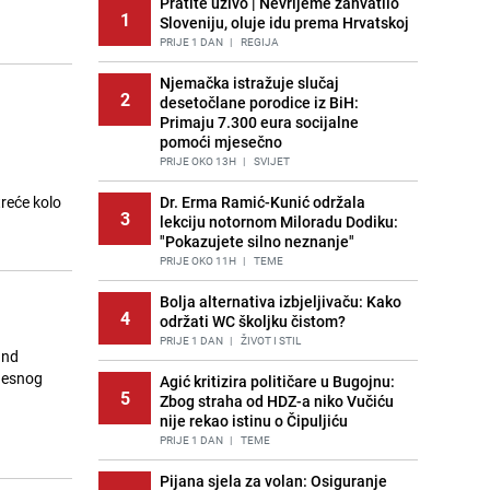
Pratite uživo | Nevrijeme zahvatilo
1
Sloveniju, oluje idu prema Hrvatskoj
PRIJE 1 DAN
|
REGIJA
Njemačka istražuje slučaj
2
desetočlane porodice iz BiH:
m
Primaju 7.300 eura socijalne
pomoći mjesečno
PRIJE OKO 13H
|
SVIJET
reće kolo
Dr. Erma Ramić-Kunić održala
3
lekciju notornom Miloradu Dodiku:
"Pokazujete silno neznanje"
PRIJE OKO 11H
|
TEME
Bolja alternativa izbjeljivaču: Kako
4
održati WC školjku čistom?
PRIJE 1 DAN
|
ŽIVOT I STIL
and
 desnog
Agić kritizira političare u Bugojnu:
5
Zbog straha od HDZ-a niko Vučiću
nije rekao istinu o Čipuljiću
PRIJE 1 DAN
|
TEME
Pijana sjela za volan: Osiguranje