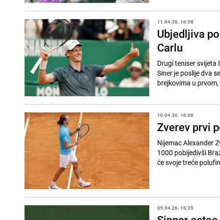
11.04.26. 16:08
Ubjedljiva p
Carlu
Drugi teniser svijeta
Siner je poslije dva 
brejkovima u prvom, t
10.04.26. 16:06
Zverev prvi p
Nijemac Alexander Zve
1000 pobijedivši Bra
će svoje treće polufin
09.04.26. 16:35
Sinner ostao 