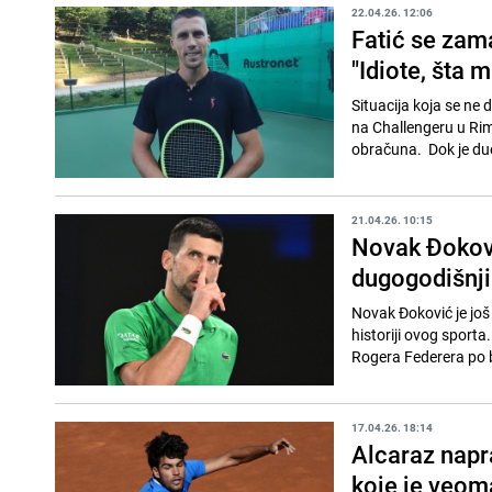
22.04.26. 12:06
Fatić se zam
"Idiote, šta m
Situacija koja se ne
na Challengeru u Rim
obračuna. Dok je due
21.04.26. 10:15
Novak Đokovi
dugogodišnji
Novak Đoković je još 
historiji ovog sporta.
Rogera Federera po b
17.04.26. 18:14
Alcaraz napra
koje je veoma