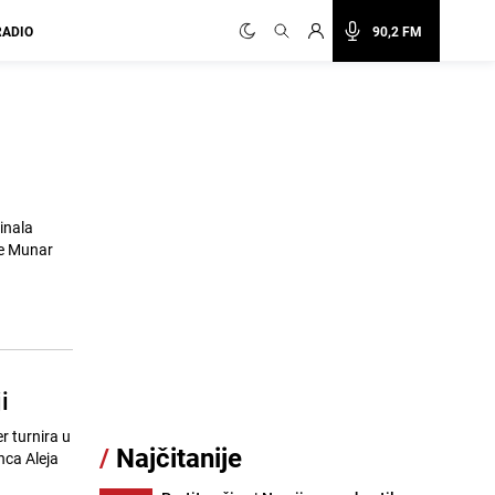
RADIO
90,2 FM
inala
me Munar
i
r turnira u
/
Najčitanije
nca Aleja