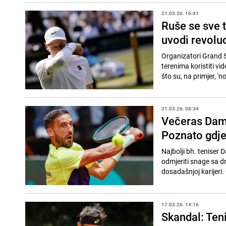
21.03.26. 16:41
Ruše se sve tr
uvodi revolu
Organizatori Grand S
terenima koristiti vi
što su, na primjer, 'not
21.03.26. 08:34
Večeras Dam
Poznato gdje
Najbolji bh. teniser
odmjeriti snage sa d
dosadašnjoj karijeri. 
17.03.26. 14:16
Skandal: Teni