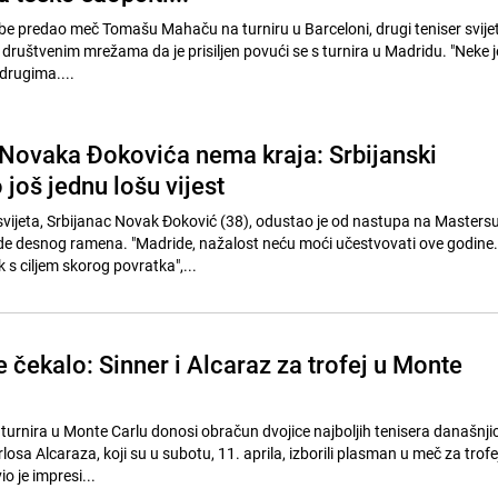
be predao meč Tomašu Mahaču na turniru u Barceloni, drugi teniser svije
 društvenim mrežama da je prisiljen povući se s turnira u Madridu. "Neke je
 drugima....
ovaka Đokovića nema kraja: Srbijanski
 još jednu lošu vijest
er svijeta, Srbijanac Novak Đoković (38), odustao je od nastupa na Masters
e desnog ramena. "Madride, nažalost neću moći učestvovati ove godine.
s ciljem skorog povratka",...
e čekalo: Sinner i Alcaraz za trofej u Monte
turnira u Monte Carlu donosi obračun dvojice najboljih tenisera današnji
osa Alcaraza, koji su u subotu, 11. aprila, izborili plasman u meč za trofej.
o je impresi...