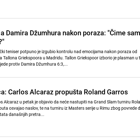
ja Damira Džumhura nakon poraza: "Čime sa
?"
i teniser potpuno je izgubio kontrolu nad emocijama nakon poraza od
 Tallona Griekspoora u Madridu. Tallon Griekspoor izborio je plasman u t
ede protiv Damira Džumhura 6:3,...
a: Carlos Alcaraz propušta Roland Garros
os Alcaraz u petak je objavio da neće nastupiti na Grand Slam turniru Rol
 puta osvajao naslov, te na turniru iz Masters serije u Rimu zbog povrede
tata današnjih pretra...