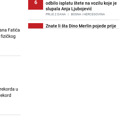
6
odbilo isplatu štete na vozilu koje je
slupala Anja Ljubojević
PRIJE 2 DANA
|
BOSNA I HERCEGOVINA
Znate li šta Dino Merlin pojede prije
mana Fatića
7
izlaska na scenu? Njegov ritual
fizičkog
iznenadio mnoge
PRIJE 2 DANA
|
SHOWBIZ
Akcija na Dobrinji: Specijalci MUP-a
8
KS opkolili zgradu
PRIJE 2 DANA
|
LOKALNE TEME
Stručnjaci upozoravaju: Izrael ulaže
9
milione kako bi utjecao na
odgovore ChatGPT-a o Gazi
 rekorda u
PRIJE OKO 15H
|
SVIJET
 rekord
Nastavak provokacija: MUP RS
10
oduzeo zastavu s ljiljanima i
sankcionisao vozača iz Bosanskog
Novog
PRIJE 1 DAN
|
BOSNA I HERCEGOVINA
Kao iz slastičarne: Rolada od