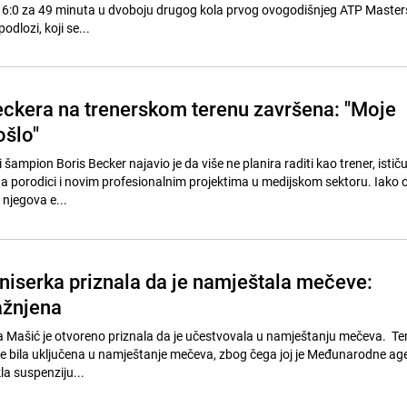
0, 6:0 za 49 minuta u dvoboju drugog kola prvog ovogodišnjeg ATP Maste
odlozi, koji se...
eckera na trenerskom terenu završena: "Moje
ošlo"
 šampion Boris Becker najavio je da više ne planira raditi kao trener, ističu
na porodici i novim profesionalnim projektima u medijskom sektoru. Iako 
 njegova e...
eniserka priznala da je namještala mečeve:
ažnjena
a Mašić je otvoreno priznala da je učestvovala u namještanju mečeva. Te
 je bila uključena u namještanje mečeva, zbog čega joj je Međunarodne age
kla suspenziju...