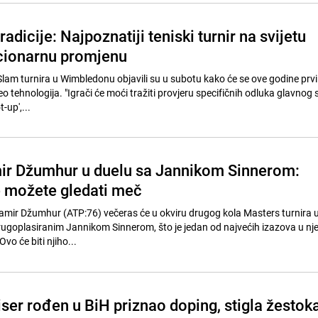
adicije: Najpoznatiji teniski turnir na svijetu
cionarnu promjenu
lam turnira u Wimbledonu objavili su u subotu kako će se ove godine prvi
deo tehnologija. "Igrači će moći tražiti provjeru specifičnih odluka glavnog 
-up',...
ir Džumhur u duelu sa Jannikom Sinnerom:
 možete gledati meč
 Damir Džumhur (ATP:76) večeras će u okviru drugog kola Masters turnira 
rugoplasiranim Jannikom Sinnerom, što je jedan od najvećih izazova u nj
Ovo će biti njiho...
ser rođen u BiH priznao doping, stigla žestok