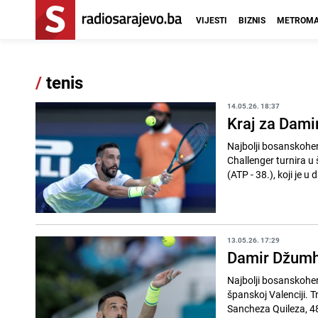
VIJESTI
BIZNIS
METROMA
/
tenis
14.05.26. 18:37
Kraj za Dami
Najbolji bosanskoher
Challenger turnira u
(ATP - 38.), koji je u
13.05.26. 17:29
Damir Džumhu
Najbolji bosanskoher
španskoj Valenciji. T
Sancheza Quileza, 485