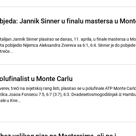
objeda: Jannik Sinner u finalu mastersa u Mont
 Italijan Jannik Sinner plasirao se danas, 11. aprila, u finale mastersa u M
seta pobijedio Nijemca Aleksandra Zvereva sa 6:1, 6:4. Sinner je do pobjede
reće...
olufinalist u Monte Carlu
rev, treći na svjetskoj rang listi, plasirao se u polufinale ATP Monte Car
zilca Joaoa Fonsecu 7:5, 6:7 (3:7), 6:3. Dvadesetosmogodišnjak iz Hambu
ale u Kne...
bez velikog niza na Mastersima, ali ne i