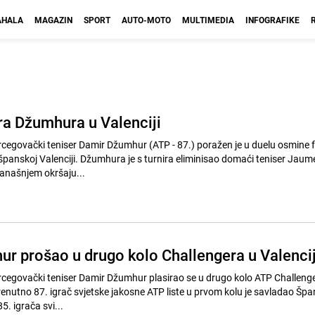
HALA
MAGAZIN
SPORT
AUTO-MOTO
MULTIMEDIA
INFOGRAFIKE
ra Džumhura u Valenciji
cegovački teniser Damir Džumhur (ATP - 87.) poražen je u duelu osmine f
 španskoj Valenciji. Džumhura je s turnira eliminisao domaći teniser Jau
 današnjem okršaju...
r prošao u drugo kolo Challengera u Valencij
cegovački teniser Damir Džumhur plasirao se u drugo kolo ATP Challenge
renutno 87. igrač svjetske jakosne ATP liste u prvom kolu je savladao Špa
. igrača svi...