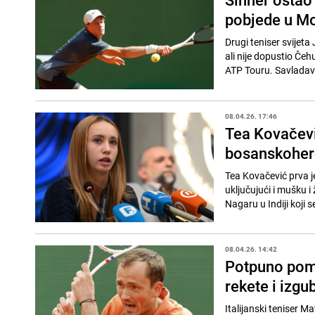
pobjede u Mo
Drugi teniser svijeta
ali nije dopustio Če
ATP Touru. Savladavši
08.04.26. 17:46
Tea Kovačević
bosanskoher
Tea Kovačević prva je
uključujući i mušku i
Nagaru u Indiji koji se
08.04.26. 14:42
Potpuno pomr
rekete i izgub
Italijanski teniser M