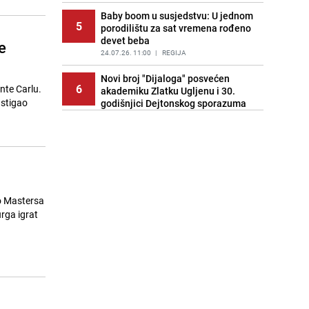
Baby boom u susjedstvu: U jednom
5
porodilištu za sat vremena rođeno
devet beba
e
24.07.26. 11:00
|
REGIJA
Novi broj "Dijaloga" posvećen
6
onte Carlu.
akademiku Zlatku Ugljenu i 30.
 stigao
godišnjici Dejtonskog sporazuma
24.07.26. 11:12
|
KULTURA
Zašto svi pričaju o Nolanovoj
7
"Odiseji"? Filmski kritičar otkrio
glavne nedostatke
24.07.26. 11:15
|
MUZIKA/FILM/LEKTIRA
lo Mastersa
Zaposleni u insitucijama ZDK
8
rga igrat
dobijaju po 850 KM: Poznat i termin
isplate regresa
24.07.26. 11:19
|
BOSNA I HERCEGOVINA
Luksuzni kruzer udario u zid
9
hidroelektrane u Beču: Povrijeđeno
14 osoba
24.07.26. 11:43
|
SVIJET