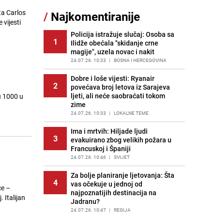
11
čokolade i kokosa bez pečenja,
ta Carlos
/
Najkomentiranije
jednostavan desert bez imalo muke
 vijesti
PRIJE 2 DANA
|
RECEPTI
Policija istražuje slučaj: Osoba sa
1
Ilidže obećala "skidanje crne
Tajna savršenog makedonskog
12
magije", uzela novac i nakit
ajvara: Stari recept za kremast i
bogat okus
24.07.26. 10:33
|
BOSNA I HERCEGOVINA
PRIJE 2 DANA
|
RECEPTI
Dobre i loše vijesti: Ryanair
2
povećava broj letova iz Sarajeva
Imala ga je skoro svaka kuća u
13
ljeti, ali neće saobraćati tokom
u 1000 u
Jugoslaviji: Danas ovaj luster
zime
vrijedi i nekoliko hiljada eura
24.07.26. 10:33
|
LOKALNE TEME
PRIJE OKO 4H
|
ZANIMLJIVOSTI
Ima i mrtvih: Hiljade ljudi
Tuga potresla grad na Uni:
3
14
evakuirano zbog velikih požara u
Preminula Lejla Muhić (39),
Francuskoj i Španiji
sugrađani u nevjerici
24.07.26. 10:46
|
SVIJET
PRIJE 2 DANA
|
BOSNA I HERCEGOVINA
Za bolje planiranje ljetovanja: Šta
Ogromna potrošnja vode u dijelu
4
15
vas očekuje u jednoj od
BiH: Inspektori krenuli u kontrole,
ce –
najpoznatijih destinacija na
slijede kazne
 Italijan
Jadranu?
PRIJE 2 DANA
|
BOSNA I HERCEGOVINA
24.07.26. 10:47
|
REGIJA