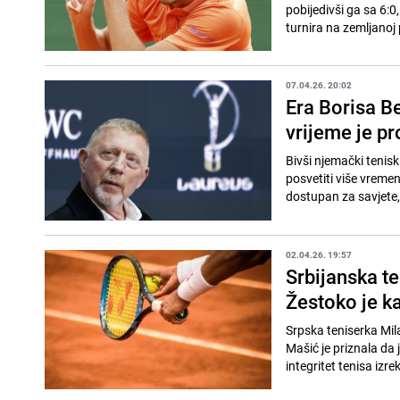
pobijedivši ga sa 6:
turnira na zemljanoj p
07.04.26. 20:02
Era Borisa B
vrijeme je pr
Bivši njemački teniski
posvetiti više vreme
dostupan za savjete,
02.04.26. 19:57
Srbijanska t
Žestoko je k
Srpska teniserka Mil
Mašić je priznala da
integritet tenisa izre