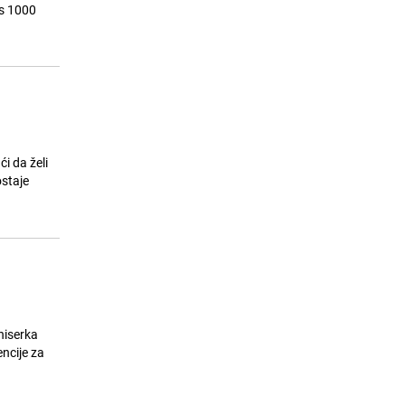
rs 1000
Blizankinje Memagić iz Zavidovića
15
ostvarile san: Diplomirale isti dan i
stekle zvanje doktorice
24.07.26. 12:30
|
BOSNA I HERCEGOVINA
ći da želi
ostaje
niserka
ncije za