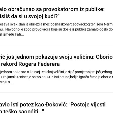
alo obračunao sa provokatorom iz publike:
isliš da si u svojoj kući?"
 dešava svaki dan je obilježila meč bosnaskohercegovačkog tenisera Ner
u. Navodno je zbog provokacija koje su došle iz publike zamalo došlo do 
l između Fati...
ć još jednom pokazuje svoju veličinu: Oborio
 rekord Rogera Federera
jednom pokazao o kakvoj teniskoj veličini je riječ pomjeranjem još jednog
 Srbijanski teniser je ostao na ATP listi pet najboljih igrača čime je oborio
roju s...
vio isti potez kao Đoković: "Postoje vijesti
 teško saopćiti..."