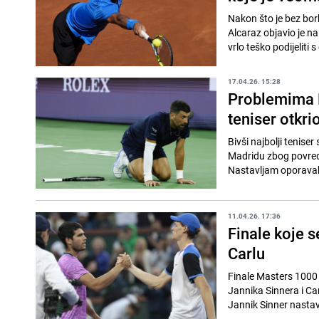
Nakon što je bez bor
Alcaraz objavio je na
vrlo teško podijeliti s
17.04.26. 15:28
Problemima N
teniser otkrio
Bivši najbolji tenis
Madridu zbog povred
Nastavljam oporavak 
11.04.26. 17:36
Finale koje s
Carlu
Finale Masters 1000 
Jannika Sinnera i Carl
Jannik Sinner nastavi