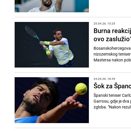
25.04.26. 15:25
Burna reakci
ovo zaslužio
Bosanskohercegovačk
nizozemskog tenisera
Mastersa nakon pobj
24.04.26. 18:39
Šok za Španc
Španski teniser Carl
Garrosu, gdje je dva
zgloba. "Nakon rezul