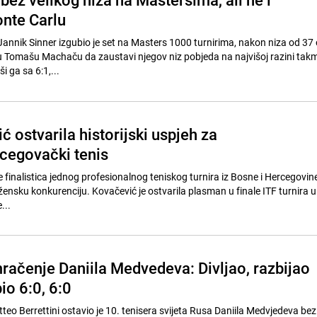
nte Carlu
 Jannik Sinner izgubio je set na Masters 1000 turnirima, nakon niza od 37 
hu Tomašu Machaču da zaustavi njegov niz pobjeda na najvišoj razini tak
 ga sa 6:1,...
 ostvarila historijski uspjeh za
cegovački tenis
 finalistica jednog profesionalnog teniskog turnira iz Bosne i Hercegovine u
 žensku konkurenciju. Kovačević je ostvarila plasman u finale ITF turnira 
...
ačenje Daniila Medvedeva: Divljao, razbijao
io 6:0, 6:0
atteo Berrettini ostavio je 10. tenisera svijeta Rusa Daniila Medvjedeva be