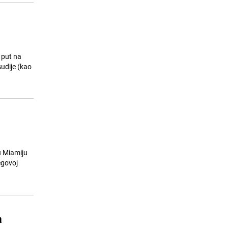
 put na
sudije (kao
u Miamiju
egovoj
a