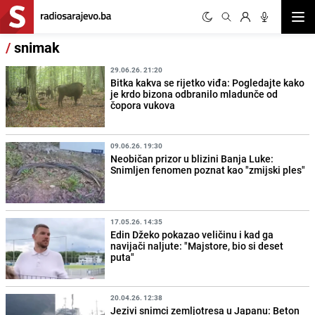
Otvor
/
snimak
29.06.26. 21:20
Bitka kakva se rijetko viđa: Pogledajte kako
je krdo bizona odbranilo mladunče od
čopora vukova
09.06.26. 19:30
Neobičan prizor u blizini Banja Luke:
Snimljen fenomen poznat kao "zmijski ples"
17.05.26. 14:35
Edin Džeko pokazao veličinu i kad ga
navijači naljute: "Majstore, bio si deset
puta"
20.04.26. 12:38
Jezivi snimci zemljotresa u Japanu: Beton