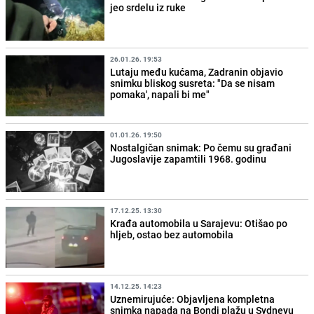
jeo srdelu iz ruke
26.01.26. 19:53
Lutaju među kućama, Zadranin objavio
snimku bliskog susreta: "Da se nisam
pomaka', napali bi me"
01.01.26. 19:50
Nostalgičan snimak: Po čemu su građani
Jugoslavije zapamtili 1968. godinu
17.12.25. 13:30
Krađa automobila u Sarajevu: Otišao po
hljeb, ostao bez automobila
14.12.25. 14:23
Uznemirujuće: Objavljena kompletna
snimka napada na Bondi plažu u Sydneyu