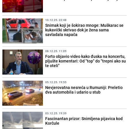
10.12.25. 22:48
Snimak koji je šokirao mnoge: Muškarac se
kukavički skrivao dok je žena sama
savladala napača
08.12.25. 11:09
Forto objavio video kako đuska na koncertu,
pljušte komentari: Od "top" do "trepni ako su
te oteli"
05.12.25. 19:55
Nevjerovatna nesreća u Rumuniji: Preletio
dva automobila i udario u stub
03.12.25. 19:39
Fascinantan prizor: Snimljena pijavica kod
Korčule