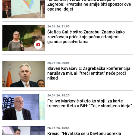
Zagrebu: Hrvatska ne smije biti sponzor ove
opasne ideje!
26.04.26. 21:05
Štefica Galić oštro Zagrebu: Znamo kako
završavaju priče koje počnu crtanjem
granica po salvetama
26.04.26. 20:05
Slaven Kovačević: Zagrebačka konferencija
narušava mir, ali "treći entitet" neće proći
nikad
26.04.26. 18:25
Fra Ivo Marković otkrio ko stoji iza karte
trećeg entiteta u BiH: "To je slomljena ideja"
26.04.26. 15:55
Krešić: "Hrvatska se u Daytonu odrekla