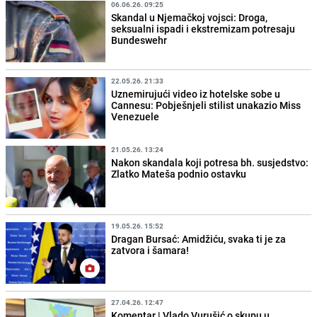
06.06.26. 09:25
Skandal u Njemačkoj vojsci: Droga,
seksualni ispadi i ekstremizam potresaju
Bundeswehr
22.05.26. 21:33
Uznemirujući video iz hotelske sobe u
Cannesu: Pobješnjeli stilist unakazio Miss
Venezuele
21.05.26. 13:24
Nakon skandala koji potresa bh. susjedstvo:
Zlatko Mateša podnio ostavku
19.05.26. 15:52
Dragan Bursać: Amidžiću, svaka ti je za
zatvora i šamara!
27.04.26. 12:47
Komentar | Vlado Vurušić o skupu u