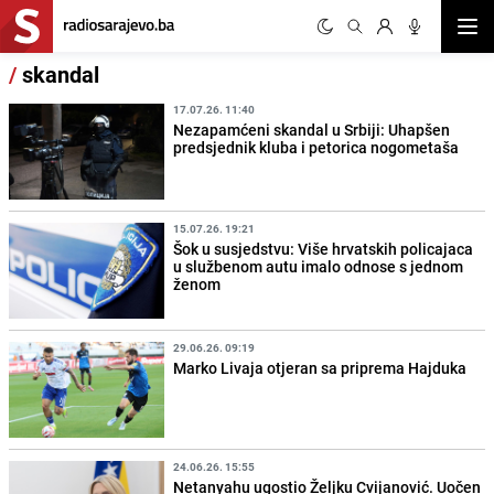
Otvor
/
skandal
17.07.26. 11:40
Nezapamćeni skandal u Srbiji: Uhapšen
predsjednik kluba i petorica nogometaša
15.07.26. 19:21
Šok u susjedstvu: Više hrvatskih policajaca
u službenom autu imalo odnose s jednom
ženom
29.06.26. 09:19
Marko Livaja otjeran sa priprema Hajduka
24.06.26. 15:55
Netanyahu ugostio Željku Cvijanović. Uočen