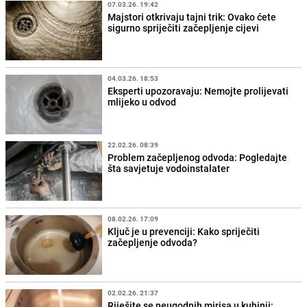
07.03.26. 19:42
Majstori otkrivaju tajni trik: Ovako ćete
sigurno spriječiti začepljenje cijevi
04.03.26. 18:53
Eksperti upozoravaju: Nemojte prolijevati
mlijeko u odvod
22.02.26. 08:39
Problem začepljenog odvoda: Pogledajte
šta savjetuje vodoinstalater
08.02.26. 17:09
Ključ je u prevenciji: Kako spriječiti
začepljenje odvoda?
02.02.26. 21:37
Riješite se neugodnih mirisa u kuhinji: