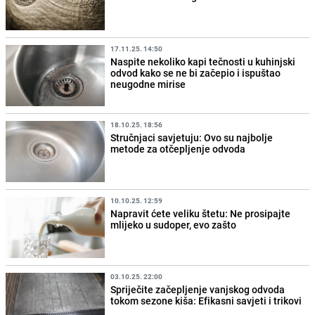
17.11.25. 14:50
Naspite nekoliko kapi tečnosti u kuhinjski
odvod kako se ne bi začepio i ispuštao
neugodne mirise
18.10.25. 18:56
Stručnjaci savjetuju: Ovo su najbolje
metode za otčepljenje odvoda
10.10.25. 12:59
Napravit ćete veliku štetu: Ne prosipajte
mlijeko u sudoper, evo zašto
03.10.25. 22:00
Spriječite začepljenje vanjskog odvoda
tokom sezone kiša: Efikasni savjeti i trikovi