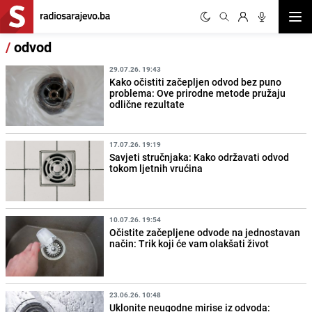
Otvor
/
odvod
29.07.26. 19:43
Kako očistiti začepljen odvod bez puno
problema: Ove prirodne metode pružaju
odlične rezultate
17.07.26. 19:19
Savjeti stručnjaka: Kako održavati odvod
tokom ljetnih vrućina
10.07.26. 19:54
Očistite začepljene odvode na jednostavan
način: Trik koji će vam olakšati život
23.06.26. 10:48
Uklonite neugodne mirise iz odvoda: