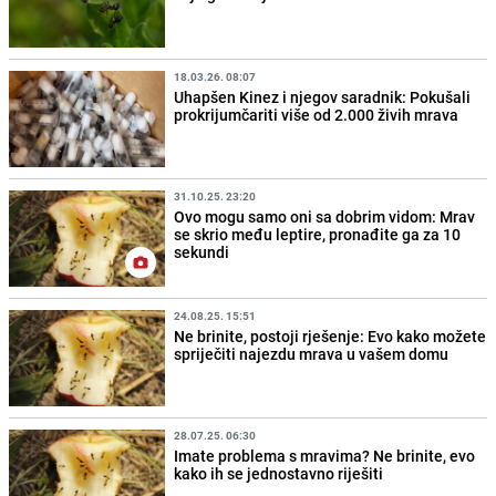
18.03.26. 08:07
Uhapšen Kinez i njegov saradnik: Pokušali
prokrijumčariti više od 2.000 živih mrava
31.10.25. 23:20
Ovo mogu samo oni sa dobrim vidom: Mrav
se skrio među leptire, pronađite ga za 10
sekundi
24.08.25. 15:51
Ne brinite, postoji rješenje: Evo kako možete
spriječiti najezdu mrava u vašem domu
28.07.25. 06:30
Imate problema s mravima? Ne brinite, evo
kako ih se jednostavno riješiti