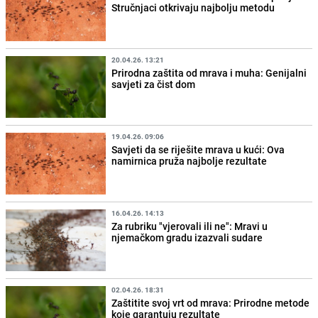
Stručnjaci otkrivaju najbolju metodu
20.04.26. 13:21
Prirodna zaštita od mrava i muha: Genijalni
savjeti za čist dom
19.04.26. 09:06
Savjeti da se riješite mrava u kući: Ova
namirnica pruža najbolje rezultate
16.04.26. 14:13
Za rubriku "vjerovali ili ne": Mravi u
njemačkom gradu izazvali sudare
02.04.26. 18:31
Zaštitite svoj vrt od mrava: Prirodne metode
koje garantuju rezultate