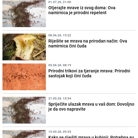
01.07.26. 21:00
Otjerajte mrave iz svog doma: Ova
namirnica je prirodni repelent
08.06.26. 19:22
Riješite se mrava na prirodan način: Ova
namirnica čini čuda
05.06.26. 08:19
Prirodni trikovi za tjeranje mrava: Prirodni
sastojak koji čini čuda
31.05.26. 15:54
Spriječite ulazak mrava u vaš dom: Dovoljno
je da ovo napravite
15.05.26. 09:33
Kako se riješiti mrava u kuhinji: Potrebna su