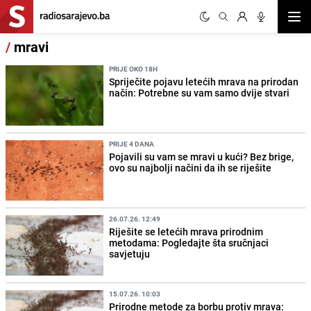
Otvor
/
mravi
PRIJE OKO 18H
Spriječite pojavu letećih mrava na prirodan
način: Potrebne su vam samo dvije stvari
PRIJE 4 DANA
Pojavili su vam se mravi u kući? Bez brige,
ovo su najbolji načini da ih se riješite
26.07.26. 12:49
Riješite se letećih mrava prirodnim
metodama: Pogledajte šta sručnjaci
savjetuju
15.07.26. 10:03
Prirodne metode za borbu protiv mrava: