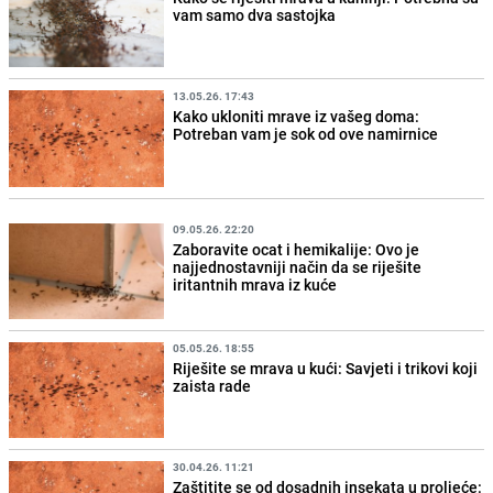
vam samo dva sastojka
13.05.26. 17:43
Kako ukloniti mrave iz vašeg doma:
Potreban vam je sok od ove namirnice
09.05.26. 22:20
Zaboravite ocat i hemikalije: Ovo je
najjednostavniji način da se riješite
iritantnih mrava iz kuće
05.05.26. 18:55
Riješite se mrava u kući: Savjeti i trikovi koji
zaista rade
30.04.26. 11:21
Zaštitite se od dosadnih insekata u proljeće: