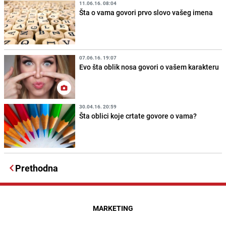
11.06.16. 08:04
Šta o vama govori prvo slovo vašeg imena
07.06.16. 19:07
Evo šta oblik nosa govori o vašem karakteru
30.04.16. 20:59
Šta oblici koje crtate govore o vama?
Prethodna
MARKETING