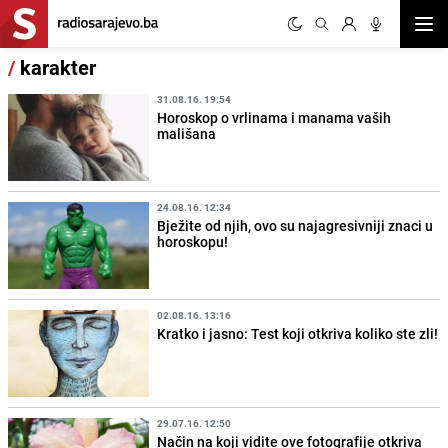
Otvor
/
karakter
31.08.16. 19:54
Horoskop o vrlinama i manama vaših
mališana
24.08.16. 12:34
Bježite od njih, ovo su najagresivniji znaci u
horoskopu!
02.08.16. 13:16
Kratko i jasno: Test koji otkriva koliko ste zli!
29.07.16. 12:50
Način na koji vidite ove fotografije otkriva