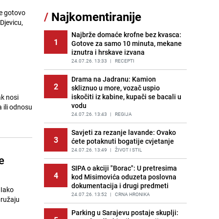
sankcionisao vozača iz Bosanskog
je gotovo
/
Najkomentiranije
Novog
Djevicu,
PRIJE 2 DANA
|
BOSNA I HERCEGOVINA
Najbrže domaće krofne bez kvasca:
1
Gotove za samo 10 minuta, mekane
Kao iz slastičarne: Rolada od
12
iznutra i hrskave izvana
čokolade i kokosa bez pečenja,
jednostavan desert bez imalo muke
24.07.26. 13:33
|
RECEPTI
PRIJE 2 DANA
|
RECEPTI
Drama na Jadranu: Kamion
2
skliznuo u more, vozač uspio
Tajna savršenog makedonskog
13
iskočiti iz kabine, kupači se bacali u
ak nosi
ajvara: Stari recept za kremast i
vodu
bogat okus
a ili odnosu
24.07.26. 13:43
|
REGIJA
PRIJE 2 DANA
|
RECEPTI
Savjeti za rezanje lavande: Ovako
Tuga potresla grad na Uni:
3
14
ćete potaknuti bogatije cvjetanje
Preminula Lejla Muhić (39),
sugrađani u nevjerici
24.07.26. 13:49
|
ŽIVOT I STIL
e
PRIJE 2 DANA
|
BOSNA I HERCEGOVINA
SIPA o akciji "Borac": U pretresima
4
kod Misimovića oduzeta poslovna
Borba trajala satima: Pogledajte
15
dokumentacija i drugi predmeti
'grdosiju' od skoro tri metra koju su
 Iako
braća izvukla iz mora
24.07.26. 13:52
|
CRNA HRONIKA
pružaju
PRIJE 1 DAN
|
SVIJET
Parking u Sarajevu postaje skuplji: