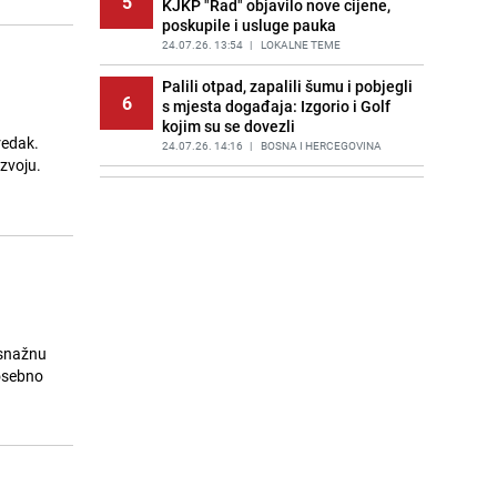
5
KJKP "Rad" objavilo nove cijene,
poskupile i usluge pauka
24.07.26. 13:54
|
LOKALNE TEME
Palili otpad, zapalili šumu i pobjegli
6
s mjesta događaja: Izgorio i Golf
kojim su se dovezli
redak.
24.07.26. 14:16
|
BOSNA I HERCEGOVINA
azvoju.
Srbija na iglama: Vučić priprema
7
povratak na mjesto premijera?
24.07.26. 14:18
|
REGIJA
Arheološko otkriće kod Kaknja:
8
Otkriveni srednjovjekovni stećci u
Tičićima
24.07.26. 14:21
|
BOSNA I HERCEGOVINA
 snažnu
Pronađeno spaljeno tijelo poznatog
posebno
9
sportskog novinara: Detalji su
šokantni
24.07.26. 14:41
|
NOGOMET
Poznata infuenserica zadobila
10
užasne povrede: Zapalio joj se