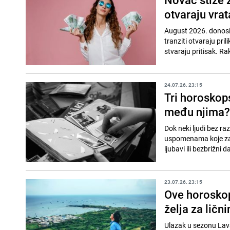
otvaraju vrat
August 2026. donosi 
tranziti otvaraju pri
stvaraju pritisak. Rak
24.07.26. 23:15
Tri horoskops
među njima?
Dok neki ljudi bez ra
uspomenama koje zauz
ljubavi ili bezbrižni da
23.07.26. 23:15
Ove horoskop
želja za lič
Ulazak u sezonu Lava