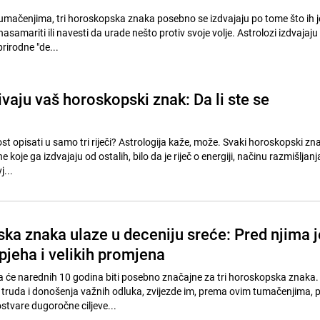
mačenjima, tri horoskopska znaka posebno se izdvajaju po tome što ih 
asamariti ili navesti da urade nešto protiv svoje volje. Astrolozi izdvajaju 
rirodne "de...
krivaju vaš horoskopski znak: Da li ste se
nost opisati u samo tri riječi? Astrologija kaže, može. Svaki horoskopski zn
 koje ga izdvajaju od ostalih, bilo da je riječ o energiji, načinu razmišljanj
...
ska znaka ulaze u deceniju sreće: Pred njima j
pjeha i velikih promjena
a će narednih 10 godina biti posebno značajne za tri horoskopska znaka.
 truda i donošenja važnih odluka, zvijezde im, prema ovim tumačenjima, 
tvare dugoročne ciljeve...