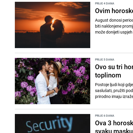
PRIJE 4 DANA
Ovim horosko
August donosi period
biti naklonjene prom
može donijeti uspjeh 
PRIJE 5 DANA
Ovo su tri h
toplinom
Postoje ljudi koji gd
saslušati, pružiti po
prirodno imaju izraže
PRIJE 6 DANA
Ova 3 horosk
svaku masku