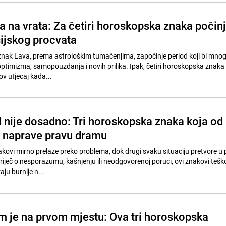
a na vrata: Za četiri horoskopska znaka počin
sijskog procvata
nak Lava, prema astrološkim tumačenjima, započinje period koji bi mnog
optimizma, samopouzdanja i novih prilika. Ipak, četiri horoskopska znak
ov utjecaj kada...
d nije dosadno: Tri horoskopska znaka koja od
e naprave pravu dramu
kovi mirno prelaze preko problema, dok drugi svaku situaciju pretvore u
 riječ o nesporazumu, kašnjenju ili neodgovorenoj poruci, ovi znakovi tešk
aju burnije n...
m je na prvom mjestu: Ova tri horoskopska