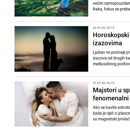
većim samopouzdanje
Raka, fokus se prebac
22.07.26. 23:15
Horoskopski 
izazovima
Ljubav ne poznaje pr
izazova od drugih kad
međusobnog poštovan
21.07.26. 23:15
Majstori u s
fenomenalni 
Ako se bavite astrol
kada je riječ o izlasc
su magnetski privlačn