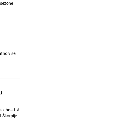
u Srbiji: Troje uhapšenih, prijeti im
 sezone
do 12 godina zatvora
24.07.26. 15:48
|
REGIJA
atno više
u
slabosti. A
t Škorpije