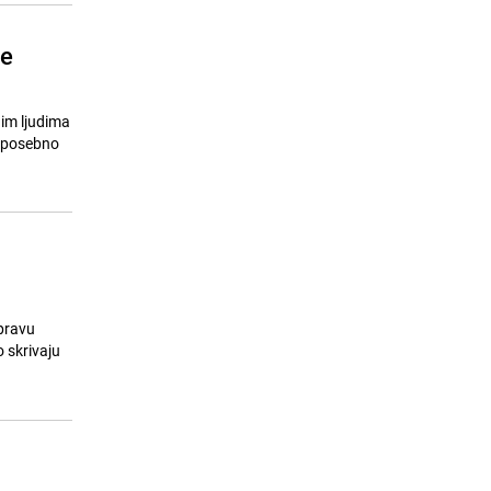
je
im ljudima
a posebno
 pravu
o skrivaju