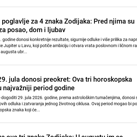
 poglavlje za 4 znaka Zodijaka: Pred njima su
za posao, dom i ljubav
godine donosi konkretnije rezultate, sigurnije odluke i više prilika za nap
će Jupiter u Lavu, koji potiče ambiciju i otvara vrata poslovnom i ličnom r
 augusta ubr...
9. jula donosi preokret: Ova tri horoskopska
 najvažniji period godine
e dogoditi 29. jula 2026. godine, prema astrološkim tumačenjima, donosi
ovih odluka i zatvaranja jednog životnog ciklusa. Ovaj period mogao bi 
kopska znaka koji će...
a ova tri znaka Zodijaka: U augustu im se