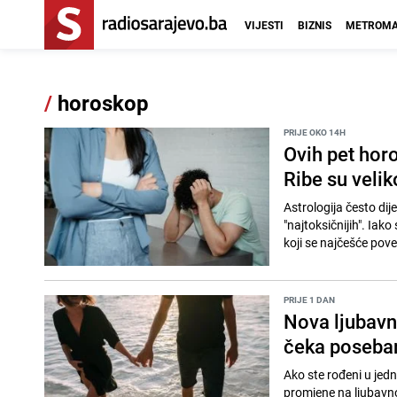
VIJESTI
BIZNIS
METROMA
/
horoskop
PRIJE OKO 14H
Ovih pet hor
Ribe su veli
Astrologija često dije
"najtoksičnijih". Iako svaka osoba ima svoje vrline i mane, astrološka tumačenja izdvajaju pet znakova
koji se najčešće pove
PRIJE 1 DAN
Nova ljubavn
čeka poseba
Ako ste rođeni u jed
promjene na ljubavn