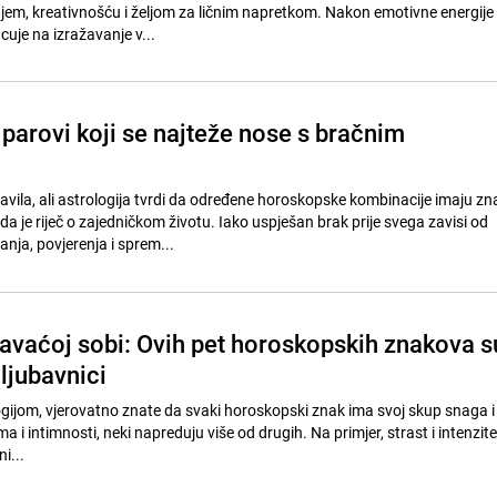
m, kreativnošću i željom za ličnim napretkom. Nakon emotivne energije
uje na izražavanje v...
parovi koji se najteže nose s bračnim
avila, ali astrologija tvrdi da određene horoskopske kombinacije imaju zn
a je riječ o zajedničkom životu. Iako uspješan brak prije svega zavisi od
ja, povjerenja i sprem...
pavaćoj sobi: Ovih pet horoskopskih znakova s
ljubavnici
ogijom, vjerovatno znate da svaki horoskopski znak ima svoj skup snaga i 
ima i intimnosti, neki napreduju više od drugih. Na primjer, strast i intenzite
i...