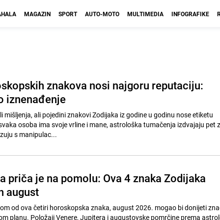
HALA
MAGAZIN
SPORT
AUTO-MOTO
MULTIMEDIA
INFOGRAFIKE
oskopskih znakova nosi najgoru reputaciju:
ko iznenađenje
li mišljenja, ali pojedini znakovi Zodijaka iz godine u godinu nose etiketu
zuju s manipulac...
a priča je na pomolu: Ova 4 znaka Zodijaka
n august
nom od ova četiri horoskopska znaka, august 2026. mogao bi donijeti zna
om planu. Položaji Venere, Jupitera i augustovske pomrčine prema astro