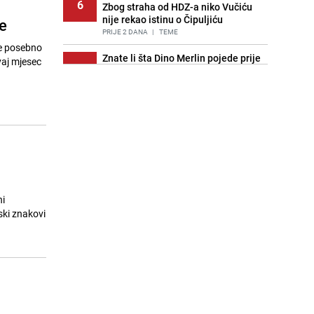
6
Zbog straha od HDZ-a niko Vučiću
nije rekao istinu o Čipuljiću
e
PRIJE 2 DANA
|
TEME
će posebno
Znate li šta Dino Merlin pojede prije
vaj mjesec
7
izlaska na scenu? Njegov ritual
iznenadio mnoge
PRIJE 2 DANA
|
SHOWBIZ
Stručnjaci upozoravaju: Izrael ulaže
8
milione kako bi utjecao na
odgovore ChatGPT-a o Gazi
PRIJE OKO 18H
|
SVIJET
Pijana sjela za volan: Osiguranje
9
odbilo isplatu štete na vozilu koje je
ni
slupala Anja Ljubojević
ski znakovi
PRIJE 2 DANA
|
BOSNA I HERCEGOVINA
Akcija na Dobrinji: Specijalci MUP-a
10
KS opkolili zgradu
PRIJE 2 DANA
|
LOKALNE TEME
Nastavak provokacija: MUP RS
11
oduzeo zastavu s ljiljanima i