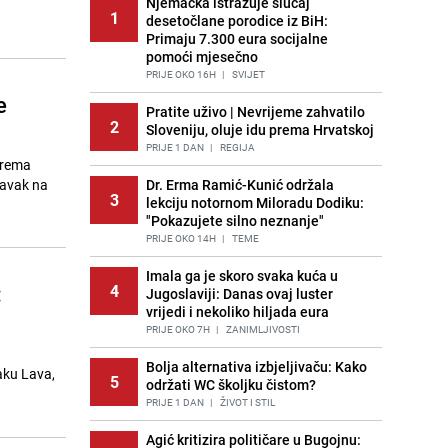
Njemačka istražuje slučaj
1
desetočlane porodice iz BiH:
Primaju 7.300 eura socijalne
pomoći mjesečno
PRIJE OKO 16H
|
SVIJET
e
Pratite uživo | Nevrijeme zahvatilo
2
Sloveniju, oluje idu prema Hrvatskoj
PRIJE 1 DAN
|
REGIJA
Prema
ravak na
Dr. Erma Ramić-Kunić održala
3
lekciju notornom Miloradu Dodiku:
"Pokazujete silno neznanje"
PRIJE OKO 14H
|
TEME
Imala ga je skoro svaka kuća u
:
4
Jugoslaviji: Danas ovaj luster
vrijedi i nekoliko hiljada eura
PRIJE OKO 7H
|
ZANIMLJIVOSTI
Bolja alternativa izbjeljivaču: Kako
aku Lava,
5
održati WC školjku čistom?
PRIJE 1 DAN
|
ŽIVOT I STIL
Agić kritizira političare u Bugojnu: