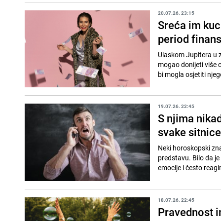
20.07.26. 23:15
Sreća im kuc
period finan
Ulaskom Jupitera u z
mogao donijeti više 
bi mogla osjetiti njeg
19.07.26. 22:45
S njima nika
svake sitnic
Neki horoskopski zna
predstavu. Bilo da je
emocije i često reagir
18.07.26. 22:45
Pravednost i