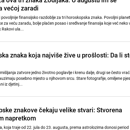
a većoj zaradi
povoljnije finansijsko razdoblje za tri horoskopska znaka. Povoljni plane
like za veću zaradu, bolje plaćen posao i sređivanje finansija koje već neko 
 Rakovi ula...
ka znaka koja najviše žive u prošlosti: Da li s
zmišljanja zatvore jedno životno poglavlje i krenu dalje, drugi se često vrać
imaju posebno mjesto u njihovom srcu. Stare fotografije, omiljene pjes
ni iz djetinj...
ske znakove čekaju velike stvari: Stvorena
nim napretkom
, koja traje od 22. jula do 23. augusta, prema astrolozima donosi period