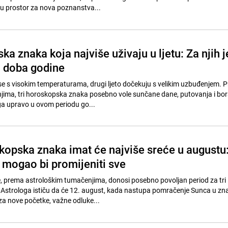
u prostor za nova poznanstva...
ka znaka koja najviše uživaju u ljetu: Za njih j
 doba godine
se s visokim temperaturama, drugi ljeto dočekuju s velikim uzbuđenjem. 
jima, tri horoskopska znaka posebno vole sunčane dane, putovanja i bo
a upravo u ovom periodu go...
skopska znaka imat će najviše sreće u augustu
mogao bi promijeniti sve
, prema astrološkim tumačenjima, donosi posebno povoljan period za tri
Astrologa ističu da će 12. august, kada nastupa pomračenje Sunca u zn
 za nove početke, važne odluke...