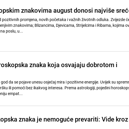
pskim znakovima august donosi najviše sreć
 pozitivnih promjena, novih početaka i važnih životnih odluka. Zvijezde 
jenjivim znakovima; Blizancima, Djevicama, Strijelcima i Ribama, kojima o
na poslu, u...
oroskopska znaka koja osvajaju dobrotom i
je god da se pojave unesu osjećaj mira i pozitivne energije. Uvijek su sprem
dršku ili pomoći bez ikakvog interesa. Prema astrologiji, pojedini horoskop
niju empat...
opska znaka je nemoguće prevariti: Vide kroz