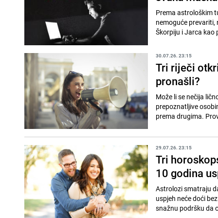
Prema astrološkim tu
nemoguće prevariti, n
Škorpiju i Jarca kao p
30.07.26. 23:15
Tri riječi ot
pronašli?
Može li se nečija lič
prepoznatljive osobine
prema drugima. Provj
29.07.26. 23:15
Tri horoskop
10 godina us
Astrolozi smatraju d
uspjeh neće doći bez
snažnu podršku da os