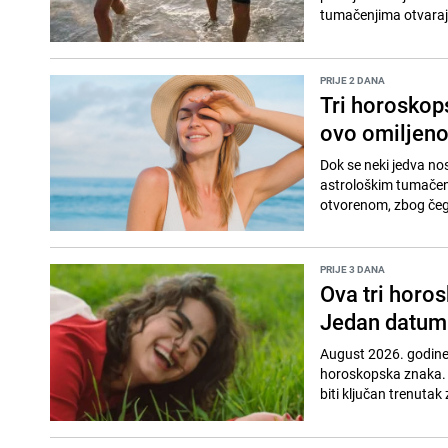
tumačenjima otvaraj
PRIJE 2 DANA
Tri horoskops
ovo omiljeno
Dok se neki jedva no
astrološkim tumačen
otvorenom, zbog čeg
PRIJE 3 DANA
Ova tri horo
Jedan datum 
August 2026. godine
horoskopska znaka. 
biti ključan trenutak