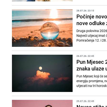
28.07.26. 23:15
Počinje novo
nove odluke 
Druga polovina 2026. 
Najveći utjecaj imat 
Pomračenja 12. i 28.
26.07.26. 22:45
Pun Mjesec 2
znaka ulaze u
Pun Mjesec koji će s
energiju promjena, n
utjecati na tri horos
25.07.26. 22:45
Novac stiže z