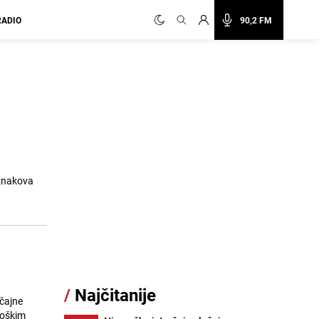
RADIO
90,2 FM
/
Najčitanije
čajne
loškim