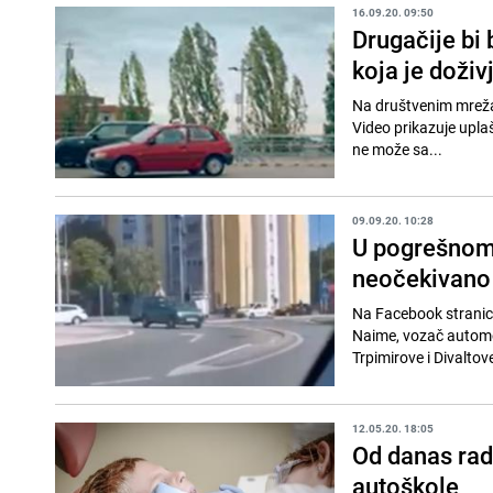
16.09.20. 09:50
Drugačije bi
koja je doživ
Na društvenim mreža
Video prikazuje upla
ne može sa...
09.09.20. 10:28
U pogrešnom 
neočekivano
Na Facebook stranici
Naime, vozač automo
Trpimirove i Divaltove 
12.05.20. 18:05
Od danas rade
autoškole