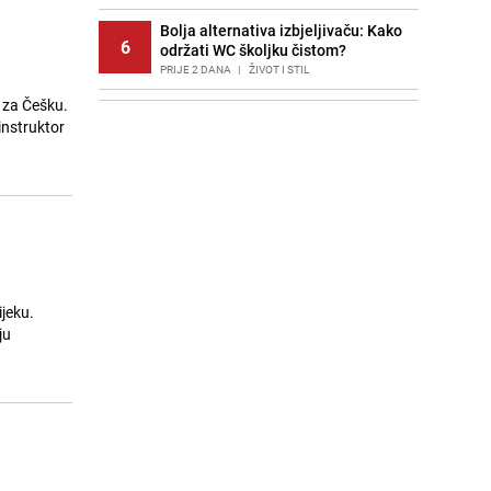
Bolja alternativa izbjeljivaču: Kako
6
održati WC školjku čistom?
PRIJE 2 DANA
|
ŽIVOT I STIL
 za Češku.
Potresna poruka imama nakon
7
instruktor
smrti Aldine Ljubunčić: "Dunjaluk
ne vrijedi ni koliko krilo komarca"
PRIJE OKO 15H
|
BOSNA I HERCEGOVINA
Stručnjaci upozoravaju: Izrael ulaže
8
milione kako bi utjecao na
odgovore ChatGPT-a o Gazi
PRIJE 1 DAN
|
SVIJET
Cijela regija čeka njegovu
jeku.
9
progonozu: Poznati meteorolog
ju
najavljuje veću promjenu vremena
PRIJE OKO 21H
|
REGIJA
Borba trajala satima: Pogledajte
10
'grdosiju' od skoro tri metra koju su
braća izvukla iz mora
PRIJE 2 DANA
|
SVIJET