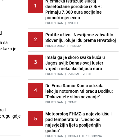
Njemačka istražuje slučaj
1
desetočlane porodice iz BiH:
Primaju 7.300 eura socijalne
pomoći mjesečno
PRIJE 1 DAN
|
SVIJET
u
Pratite uživo | Nevrijeme zahvatilo
2
Sloveniju, oluje idu prema Hrvatskoj
a sa
PRIJE 2 DANA
|
REGIJA
e kako je
Imala ga je skoro svaka kuća u
3
Jugoslaviji: Danas ovaj luster
vrijedi i nekoliko hiljada eura
PRIJE 1 DAN
|
ZANIMLJIVOSTI
Dr. Erma Ramić-Kunić održala
4
lekciju notornom Miloradu Dodiku:
"Pokazujete silno neznanje"
PRIJE 1 DAN
|
TEME
a i
Meteorolog FHMZ-a najavio kišu i
prugu, gdje
5
pad temperatura: "Jedno od
najsvježijih ljeta posljednjih
godina"
PRIJE 1 DAN
|
BOSNA I HERCEGOVINA