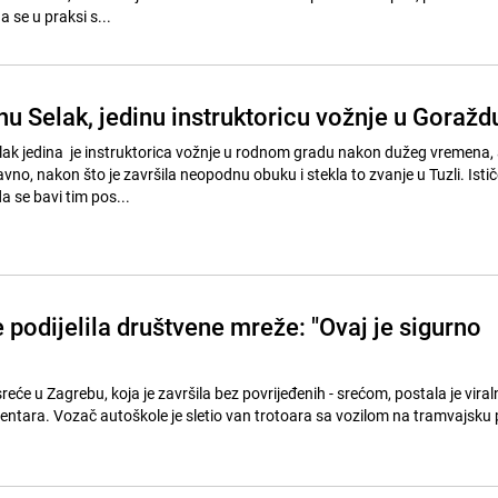
 se u praksi s...
u Selak, jedinu instruktoricu vožnje u Goražd
ak jedina je instruktorica vožnje u rodnom gradu nakon dužeg vremena, 
no, nakon što je završila neopodnu obuku i stekla to zvanje u Tuzli. Istič
a se bavi tim pos...
 podijelila društvene mreže: "Ovaj je sigurno
reće u Zagrebu, koja je završila bez povrijeđenih - srećom, postala je viraln
entara. Vozač autoškole je sletio van trotoara sa vozilom na tramvajsku 