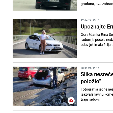
građana, ova zabrana
27.04.24. 15:16
Upoznajte Ern
Goraždanka Erna Sel
radom je počela nedav
oduvijek imala želju d
23.09.21. 11:14
Slika nesreće
položio"
Fotografija jedne nes
izazvala lavinu kome
traju radovi n...