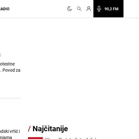
RADIO
90,2 FM
a
rotestne
u. Povod za
/
Najčitanije
ski vrtić i
dnjama