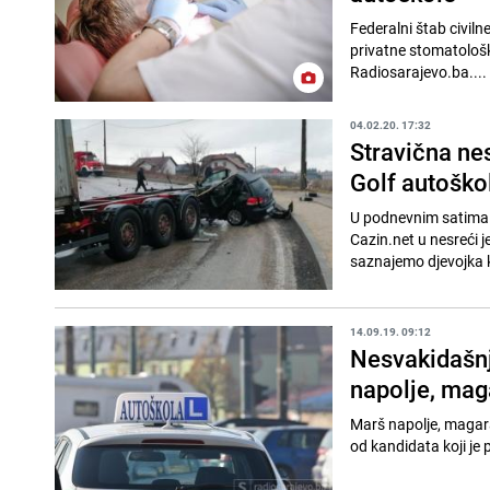
Federalni štab civiln
privatne stomatološke
Radiosarajevo.ba....
04.02.20. 17:32
Stravična ne
Golf autoško
U podnevnim satima d
Cazin.net u nesreći je uče
saznajemo djevojka ko
14.09.19. 09:12
Nesvakidašnj
napolje, mag
Marš napolje, magarac
od kandidata koji je 