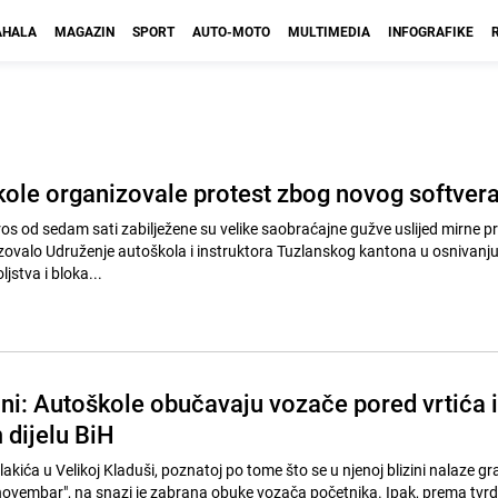
HALA
MAGAZIN
SPORT
AUTO-MOTO
MULTIMEDIA
INFOGRAFIKE
kole organizovale protest zbog novog softver
ros od sedam sati zabilježene su velike saobraćajne gužve uslijed mirne p
izovalo Udruženje autoškola i instruktora Tuzlanskog kantona u osnivanj
jstva i bloka...
ni: Autoškole obučavaju vozače pored vrtića i
 dijelu BiH
kića u Velikoj Kladuši, poznatoj po tome što se u njenoj blizini nalaze grad
novembar", na snazi je zabrana obuke vozača početnika. Ipak, prema tvr