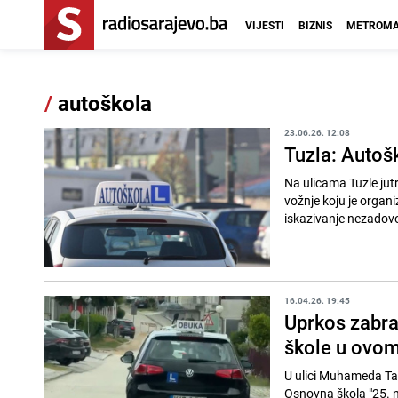
VIJESTI
BIZNIS
METROMA
/
autoškola
23.06.26. 12:08
Tuzla: Autoš
Na ulicama Tuzle jut
vožnje koju je organ
iskazivanje nezadovol
16.04.26. 19:45
Uprkos zabra
škole u ovom
U ulici Muhameda Tala
Osnovna škola "25. 