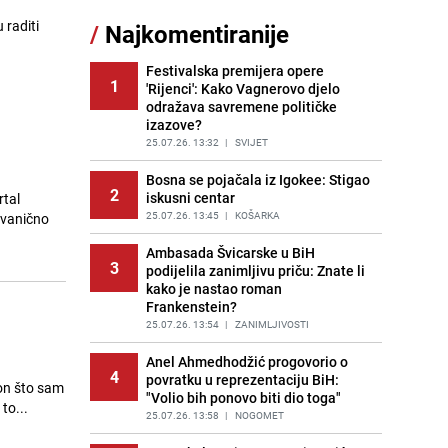
Jedan od najvećih gradova nije na
 raditi
/
Najkomentiranije
11
listi: Ovo su lokacije prvih Lidl
prodavnica u BiH
Festivalska premijera opere
PRIJE OKO 19H
|
BOSNA I HERCEGOVINA
1
'Rijenci': Kako Vagnerovo djelo
odražava savremene političke
Gosti iz Njemačke napravili požar u
12
izazove?
apartmanu u Istri, vlasniku se
smijali i pokazivali srednji prst
25.07.26. 13:32
|
SVIJET
PRIJE 2 DANA
|
REGIJA
Bosna se pojačala iz Igokee: Stigao
2
iskusni centar
rtal
Kako očistiti staklo od tuš-kabina:
13
Jednostavni savjeti za očuvanje
25.07.26. 13:45
|
KOŠARKA
sjaja
Ambasada Švicarske u BiH
PRIJE 1 DAN
|
ŽIVOT I STIL
3
podijelila zanimljivu priču: Znate li
kako je nastao roman
Očistite rernu bez hemikalija:
14
Frankenstein?
Poznata stručnjakinja dijeli savjete
25.07.26. 13:54
|
ZANIMLJIVOSTI
PRIJE 2 DANA
|
ŽIVOT I STIL
Anel Ahmedhodžić progovorio o
Novi detalji istrage: Ruske službe
4
15
povratku u reprezentaciju BiH:
otkrile moguć uzrok tragedije bh.
kon što sam
"Volio bih ponovo biti dio toga"
planinara na Elbrusu
to...
25.07.26. 13:58
|
NOGOMET
PRIJE 1 DAN
|
SVIJET