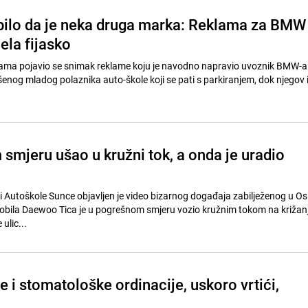
 bilo da je neka druga marka: Reklama za BMW
jela fijasko
ma pojavio se snimak reklame koju je navodno napravio uvoznik BMW-a
šenog mladog polaznika auto-škole koji se pati s parkiranjem, dok njegov 
smjeru ušao u kružni tok, a onda je uradio
 Autoškole Sunce objavljen je video bizarnog događaja zabilježenog u Osi
bila Daewoo Tica je u pogrešnom smjeru vozio kružnim tokom na križan
ulic...
 i stomatološke ordinacije, uskoro vrtići,