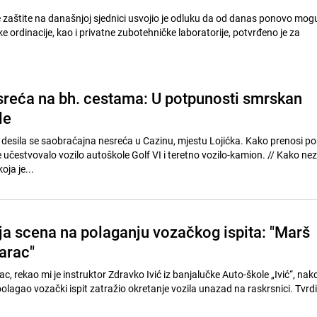
e zaštite na današnjoj sjednici usvojio je odluku da od danas ponovo mogu
 ordinacije, kao i privatne zubotehničke laboratorije, potvrđeno je za
sreća na bh. cestama: U potpunosti smrskan
le
esila se saobraćajna nesreća u Cazinu, mjestu Lojićka. Kako prenosi po
stvovalo vozilo autoškole Golf VI i teretno vozilo-kamion. // Kako nezvanično
ja je...
a scena na polaganju vozačkog ispita: "Marš
arac"
, rekao mi je instruktor Zdravko Ivić iz banjalučke Auto-škole „Ivić“, na
polagao vozački ispit zatražio okretanje vozila unazad na raskrsnici. Tvrdi 