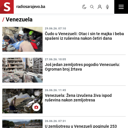
Otvor
/
Venezuela
29.06.26. 07:10
Čudo u Venezueli: Otac i sin te majka i beba
spašeni iz ruševina nakon četiri dana
27.06.26. 10:05
Još jedan zemljotres pogodio Venecuelu:
Ogroman broj žrtava
26.06.26. 11:45
Venezuela: Žena izvučena živa ispod
ruševina nakon zemljotresa
26.06.26. 07:31
U zemljotresu u Venezueli poginule 253