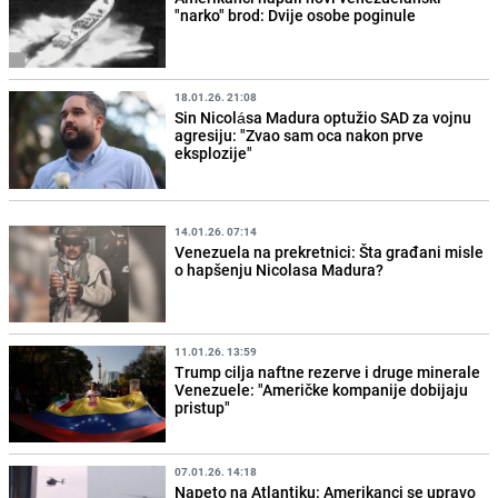
"narko" brod: Dvije osobe poginule
18.01.26. 21:08
Sin Nicolása Madura optužio SAD za vojnu
agresiju: "Zvao sam oca nakon prve
eksplozije"
14.01.26. 07:14
Venezuela na prekretnici: Šta građani misle
o hapšenju Nicolasa Madura?
11.01.26. 13:59
Trump cilja naftne rezerve i druge minerale
Venezuele: "Američke kompanije dobijaju
pristup"
07.01.26. 14:18
Napeto na Atlantiku: Amerikanci se upravo