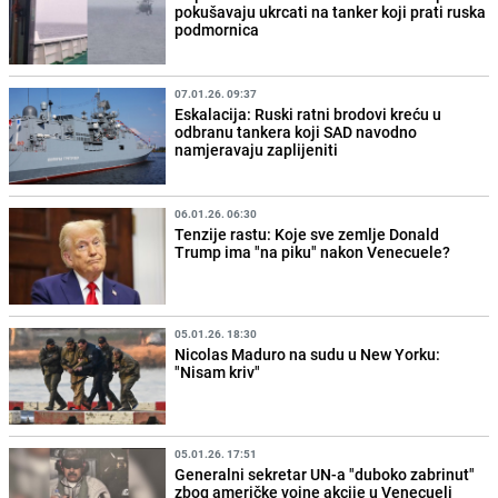
pokušavaju ukrcati na tanker koji prati ruska
podmornica
07.01.26. 09:37
Eskalacija: Ruski ratni brodovi kreću u
odbranu tankera koji SAD navodno
namjeravaju zaplijeniti
06.01.26. 06:30
Tenzije rastu: Koje sve zemlje Donald
Trump ima "na piku" nakon Venecuele?
05.01.26. 18:30
Nicolas Maduro na sudu u New Yorku:
"Nisam kriv"
05.01.26. 17:51
Generalni sekretar UN-a "duboko zabrinut"
zbog američke vojne akcije u Venecueli