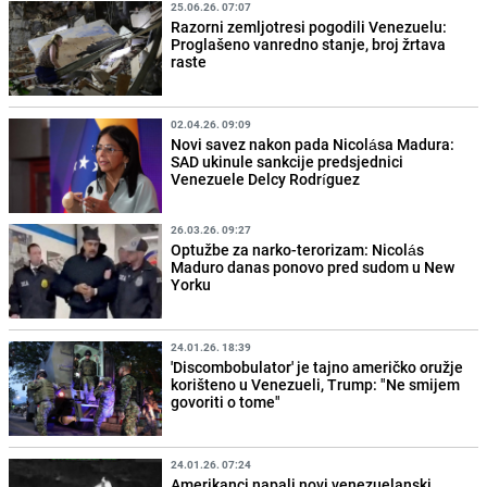
25.06.26. 07:07
Razorni zemljotresi pogodili Venezuelu:
Proglašeno vanredno stanje, broj žrtava
raste
02.04.26. 09:09
Novi savez nakon pada Nicolása Madura:
SAD ukinule sankcije predsjednici
Venezuele Delcy Rodríguez
26.03.26. 09:27
Optužbe za narko-terorizam: Nicolás
Maduro danas ponovo pred sudom u New
Yorku
24.01.26. 18:39
'Discombobulator' je tajno američko oružje
korišteno u Venezueli, Trump: "Ne smijem
govoriti o tome"
24.01.26. 07:24
Amerikanci napali novi venezuelanski