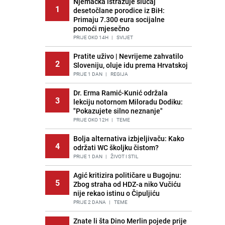
Njemačka istražuje slučaj
1
desetočlane porodice iz BiH:
Primaju 7.300 eura socijalne
pomoći mjesečno
PRIJE OKO 14H
|
SVIJET
Pratite uživo | Nevrijeme zahvatilo
2
Sloveniju, oluje idu prema Hrvatskoj
PRIJE 1 DAN
|
REGIJA
Dr. Erma Ramić-Kunić održala
3
lekciju notornom Miloradu Dodiku:
"Pokazujete silno neznanje"
PRIJE OKO 12H
|
TEME
Bolja alternativa izbjeljivaču: Kako
4
održati WC školjku čistom?
PRIJE 1 DAN
|
ŽIVOT I STIL
Agić kritizira političare u Bugojnu:
5
Zbog straha od HDZ-a niko Vučiću
nije rekao istinu o Čipuljiću
PRIJE 2 DANA
|
TEME
Znate li šta Dino Merlin pojede prije