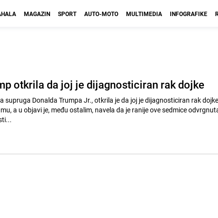
HALA
MAGAZIN
SPORT
AUTO-MOTO
MULTIMEDIA
INFOGRAFIKE
 otkrila da joj je dijagnosticiran rak dojke
supruga Donalda Trumpa Jr., otkrila je da joj je dijagnosticiran rak dojke.
amu, a u objavi je, među ostalim, navela da je ranije ove sedmice odvrgnu
ti...