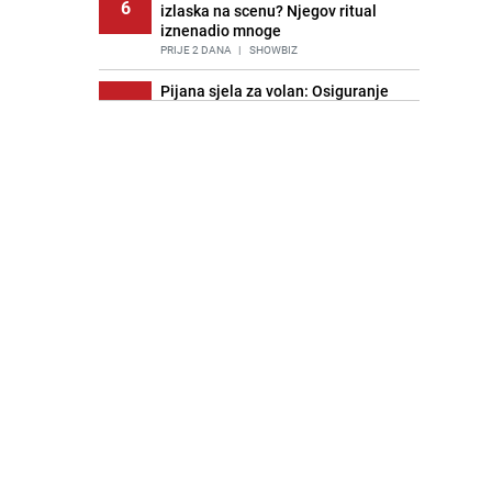
6
izlaska na scenu? Njegov ritual
iznenadio mnoge
PRIJE 2 DANA
|
SHOWBIZ
Pijana sjela za volan: Osiguranje
7
odbilo isplatu štete na vozilu koje je
slupala Anja Ljubojević
PRIJE 2 DANA
|
BOSNA I HERCEGOVINA
Imala ga je skoro svaka kuća u
8
Jugoslaviji: Danas ovaj luster
vrijedi i nekoliko hiljada eura
PRIJE OKO 5H
|
ZANIMLJIVOSTI
Stručnjaci upozoravaju: Izrael ulaže
9
milione kako bi utjecao na
odgovore ChatGPT-a o Gazi
PRIJE OKO 16H
|
SVIJET
Akcija na Dobrinji: Specijalci MUP-a
10
KS opkolili zgradu
PRIJE 2 DANA
|
LOKALNE TEME
Nastavak provokacija: MUP RS
11
oduzeo zastavu s ljiljanima i