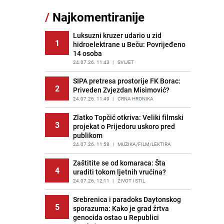
sankcionisao vozača iz Bosanskog
/
Najkomentiranije
Novog
PRIJE 2 DANA
|
BOSNA I HERCEGOVINA
Luksuzni kruzer udario u zid
1
hidroelektrane u Beču: Povrijeđeno
Kao iz slastičarne: Rolada od
12
14 osoba
čokolade i kokosa bez pečenja,
jednostavan desert bez imalo muke
24.07.26. 11:43
|
SVIJET
PRIJE 2 DANA
|
RECEPTI
SIPA pretresa prostorije FK Borac:
2
Priveden Zvjezdan Misimović?
Tajna savršenog makedonskog
13
ajvara: Stari recept za kremast i
24.07.26. 11:49
|
CRNA HRONIKA
bogat okus
Zlatko Topčić otkriva: Veliki filmski
PRIJE 2 DANA
|
RECEPTI
3
projekat o Prijedoru uskoro pred
publikom
Tuga potresla grad na Uni:
14
Preminula Lejla Muhić (39),
24.07.26. 11:58
|
MUZIKA/FILM/LEKTIRA
sugrađani u nevjerici
Zaštitite se od komaraca: Šta
PRIJE 2 DANA
|
BOSNA I HERCEGOVINA
4
uraditi tokom ljetnih vrućina?
Borba trajala satima: Pogledajte
24.07.26. 12:11
|
ŽIVOT I STIL
15
'grdosiju' od skoro tri metra koju su
braća izvukla iz mora
Srebrenica i paradoks Daytonskog
5
sporazuma: Kako je grad žrtva
PRIJE 1 DAN
|
SVIJET
genocida ostao u Republici