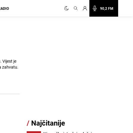
RADIO
90,2 FM
 Vijest je
ta zahvatu.
/
Najčitanije