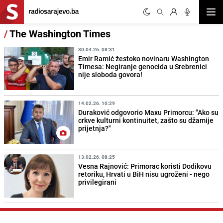
Otvor
/
The Washington Times
30.04.26. 08:31
Emir Ramić žestoko novinaru Washington
Timesa: Negiranje genocida u Srebrenici
nije sloboda govora!
14.02.26. 10:29
Duraković odgovorio Maxu Primorcu: "Ako su
crkve kulturni kontinuitet, zašto su džamije
prijetnja?"
13.02.26. 08:25
Vesna Rajnović: Primorac koristi Dodikovu
retoriku, Hrvati u BiH nisu ugroženi - nego
privilegirani