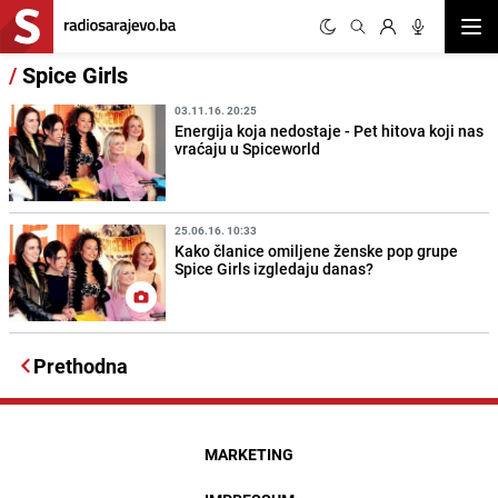
Otvor
/
Spice Girls
03.11.16. 20:25
Energija koja nedostaje - Pet hitova koji nas
vraćaju u Spiceworld
25.06.16. 10:33
Kako članice omiljene ženske pop grupe
Spice Girls izgledaju danas?
Prethodna
MARKETING