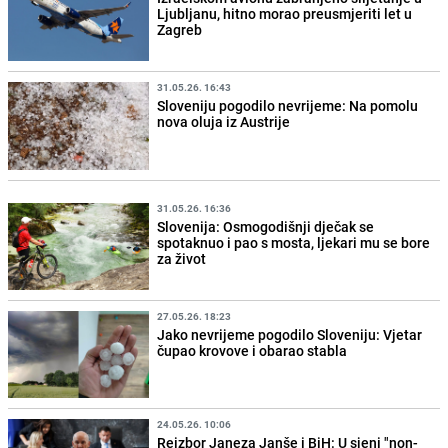
Ljubljanu, hitno morao preusmjeriti let u
Zagreb
31.05.26. 16:43
Sloveniju pogodilo nevrijeme: Na pomolu
nova oluja iz Austrije
31.05.26. 16:36
Slovenija: Osmogodišnji dječak se
spotaknuo i pao s mosta, ljekari mu se bore
za život
27.05.26. 18:23
Jako nevrijeme pogodilo Sloveniju: Vjetar
čupao krovove i obarao stabla
24.05.26. 10:06
Reizbor Janeza Janše i BiH: U sjeni "non-