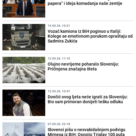
papera" i ideja komadanja naše zemlje
19.05.26. 10:21
Vozač kamiona iz BiH poginuo u Italiji:
Kolege se emotivnom porukom opraštaju od
Sadmira Zukića
12.05.26. 11:10
Olujno nevrijeme poharalo Sloveniju:
Pričinjena značajna šteta
12.05.26. 10:47
Dončić ovog ljeta neće igrati za Sloveniju:
Bio sam primoran donijeti tešku odluku
07.05.26. 22:18
Slovenci pišu o nesvakidašnjem podvigu
Mirnesa iz BiH: Osvojio Triglav 100 puta