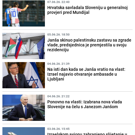
07.06.26. 22:40
Hrvatska savladala Sloveniju u generalnoj
provjeri pred Mundijal
05.06.26. 18:50
Janša skinuo palestinsku zastavu sa zgrade
vlade, predsjednica je premjestila u svoju
rezidenciju
04.06.26. 21:39
Na isti dan kada se Janša vratio na vlast:
Izrael najavio otvaranje ambasade u
Ljubljani
04.06.26. 21:22
Ponovno na vlasti: Izabrana nova vlada
Slovenije na čelu s Janezom Janšom
03.06.26. 15:45
Izraelskom avionu zabranjeno slijetanje u