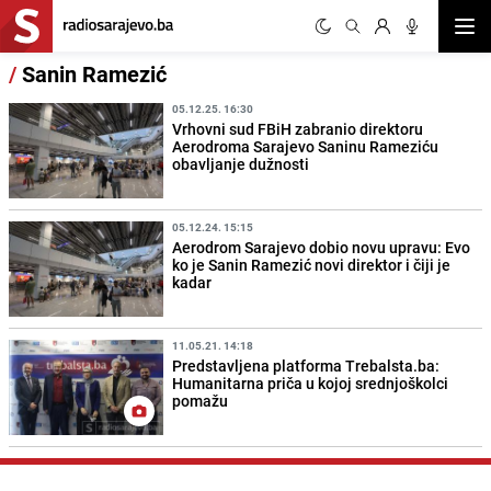
Otvor
/
Sanin Ramezić
05.12.25. 16:30
Vrhovni sud FBiH zabranio direktoru
Aerodroma Sarajevo Saninu Rameziću
obavljanje dužnosti
05.12.24. 15:15
Aerodrom Sarajevo dobio novu upravu: Evo
ko je Sanin Ramezić novi direktor i čiji je
kadar
11.05.21. 14:18
Predstavljena platforma Trebalsta.ba:
Humanitarna priča u kojoj srednjoškolci
pomažu