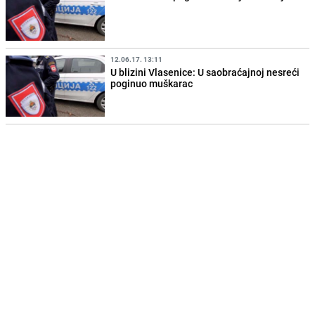
12.06.17. 13:11
U blizini Vlasenice: U saobraćajnoj nesreći
poginuo muškarac