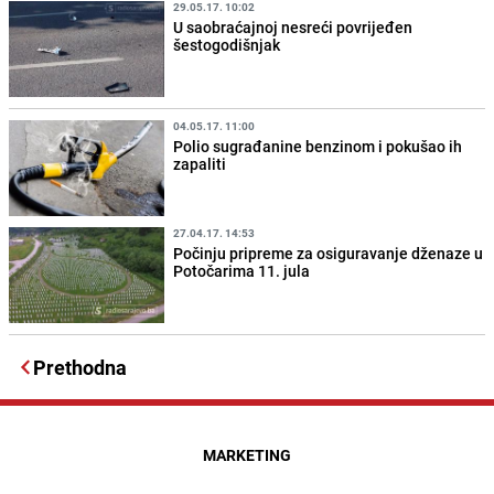
29.05.17. 10:02
U saobraćajnoj nesreći povrijeđen
šestogodišnjak
04.05.17. 11:00
Polio sugrađanine benzinom i pokušao ih
zapaliti
27.04.17. 14:53
Počinju pripreme za osiguravanje dženaze u
Potočarima 11. jula
Prethodna
MARKETING