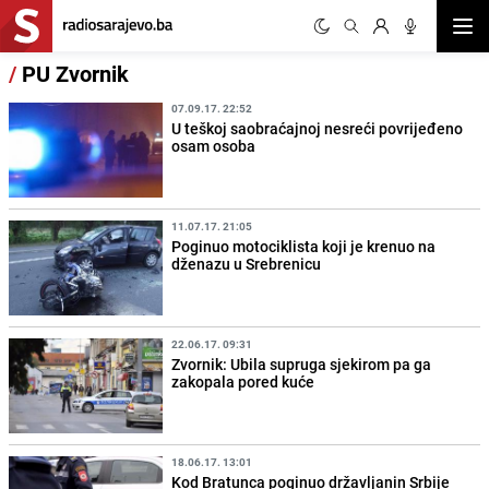
Otvor
/
PU Zvornik
07.09.17. 22:52
U teškoj saobraćajnoj nesreći povrijeđeno
osam osoba
11.07.17. 21:05
Poginuo motociklista koji je krenuo na
dženazu u Srebrenicu
22.06.17. 09:31
Zvornik: Ubila supruga sjekirom pa ga
zakopala pored kuće
18.06.17. 13:01
Kod Bratunca poginuo državljanin Srbije