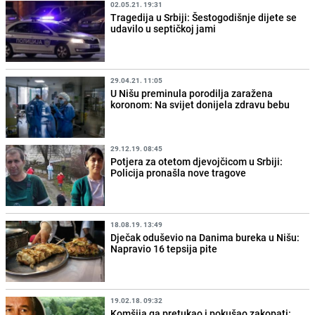
02.05.21. 19:31
Tragedija u Srbiji: Šestogodišnje dijete se
udavilo u septičkoj jami
29.04.21. 11:05
U Nišu preminula porodilja zaražena
koronom: Na svijet donijela zdravu bebu
29.12.19. 08:45
Potjera za otetom djevojčicom u Srbiji:
Policija pronašla nove tragove
18.08.19. 13:49
Dječak oduševio na Danima bureka u Nišu:
Napravio 16 tepsija pite
19.02.18. 09:32
Komšija ga pretukao i pokušao zakopati: