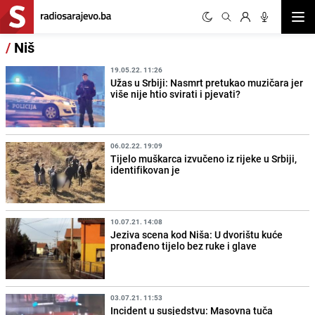
Otvor
/
Niš
19.05.22. 11:26
Užas u Srbiji: Nasmrt pretukao muzičara jer
više nije htio svirati i pjevati?
06.02.22. 19:09
Tijelo muškarca izvučeno iz rijeke u Srbiji,
identifikovan je
10.07.21. 14:08
Jeziva scena kod Niša: U dvorištu kuće
pronađeno tijelo bez ruke i glave
03.07.21. 11:53
Incident u susjedstvu: Masovna tuča