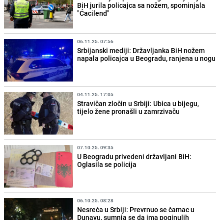
BiH jurila policajca sa nožem, spominjala
"Ćacilend"
06.11.25. 07:56
Srbijanski mediji: Državljanka BiH nožem
napala policajca u Beogradu, ranjena u nogu
04.11.25. 17:05
Stravičan zločin u Srbiji: Ubica u bijegu,
tijelo žene pronašli u zamrzivaču
07.10.25. 09:35
U Beogradu privedeni državljani BiH:
Oglasila se policija
06.10.25. 08:28
Nesreća u Srbiji: Prevrnuo se čamac u
Dunavu, sumnja se da ima poginulih