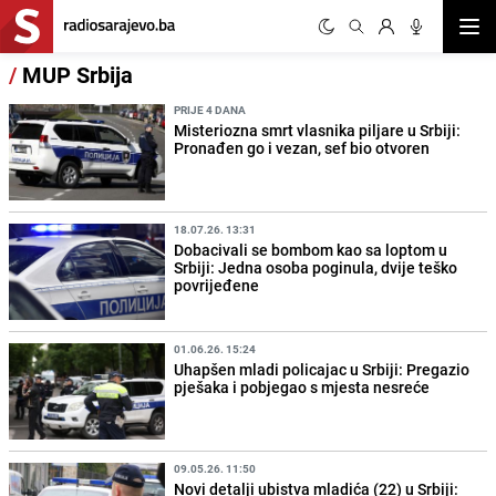
Otvor
/
MUP Srbija
PRIJE 4 DANA
Misteriozna smrt vlasnika piljare u Srbiji:
Pronađen go i vezan, sef bio otvoren
18.07.26. 13:31
Dobacivali se bombom kao sa loptom u
Srbiji: Jedna osoba poginula, dvije teško
povrijeđene
01.06.26. 15:24
Uhapšen mladi policajac u Srbiji: Pregazio
pješaka i pobjegao s mjesta nesreće
09.05.26. 11:50
Novi detalji ubistva mladića (22) u Srbiji: