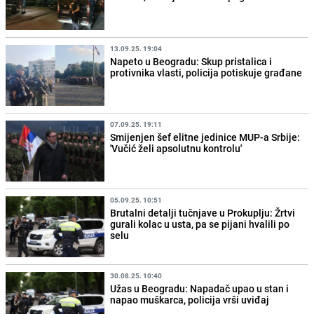
13.09.25. 19:04
Napeto u Beogradu: Skup pristalica i
protivnika vlasti, policija potiskuje građane
07.09.25. 19:11
Smijenjen šef elitne jedinice MUP-a Srbije:
'Vučić želi apsolutnu kontrolu'
05.09.25. 10:51
Brutalni detalji tučnjave u Prokuplju: Žrtvi
gurali kolac u usta, pa se pijani hvalili po
selu
30.08.25. 10:40
Užas u Beogradu: Napadač upao u stan i
napao muškarca, policija vrši uviđaj