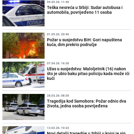
04.05.26. 11:40
Teška nesreća u Srbiji: Sudar autobusa i
automobila, povrijeđeno 11 osoba
01.05.26. 20:40
Požar u susjedstvu BiH: Gori napuštena
kuća, dim prekrio područje
07.04.26. 16:30
Užas u susjedstvu: Maloljetnik (16) nakon
što je ubio baku pitao policiju kada može ići
kući
28.03.26. 08:30
Tragedija kod Samobora: Požar odnio dva
života, jedna osoba povrijeđena
13.02.26. 10:32
Novi detalji tragedije u Srbiji u kojoj je sin