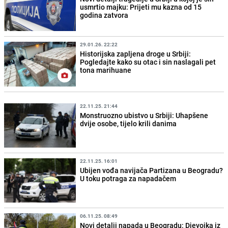
usmrtio majku: Prijeti mu kazna od 15
godina zatvora
29.01.26. 22:22
Historijska zapljena droge u Srbiji:
Pogledajte kako su otac i sin naslagali pet
tona marihuane
22.11.25. 21:44
Monstruozno ubistvo u Srbiji: Uhapšene
dvije osobe, tijelo krili danima
22.11.25. 16:01
Ubijen vođa navijača Partizana u Beogradu?
U toku potraga za napadačem
06.11.25. 08:49
Novi detalji napada u Beogradu: Djevojka iz