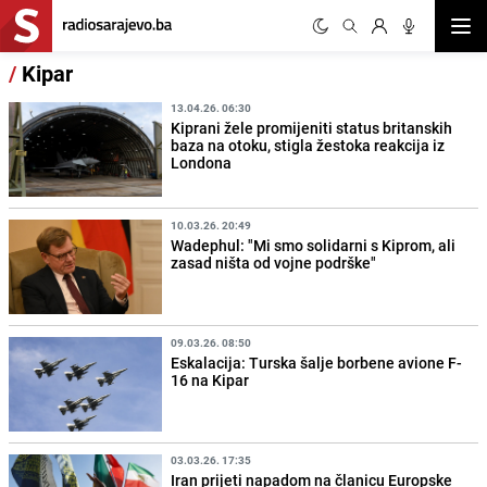
Otvor
/
Kipar
13.04.26. 06:30
Kiprani žele promijeniti status britanskih
baza na otoku, stigla žestoka reakcija iz
Londona
10.03.26. 20:49
Wadephul: "Mi smo solidarni s Kiprom, ali
zasad ništa od vojne podrške"
09.03.26. 08:50
Eskalacija: Turska šalje borbene avione F-
16 na Kipar
03.03.26. 17:35
Iran prijeti napadom na članicu Europske