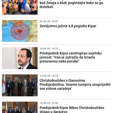
kod Zmaja u klub, pogledajte kako su ga
dočekali
23.06.25. 16:47
Zemljotres jačine 4,8 pogodio Kipar
15.06.25. 14:15
Predsjednik Kipra zaintrigirao svjetsku
javnost: "Iran je zatražio da Izraelu
prenesemo neke poruke"
15.05.25. 15:35
Christodoulides s članovima
Predsjedništva: 'Imamo namjeru unaprijediti
sve vidove saradnje'
15.05.25. 12:45
Predsjednik Kipra Nikos Christodoulides
stigao u Sarajevo