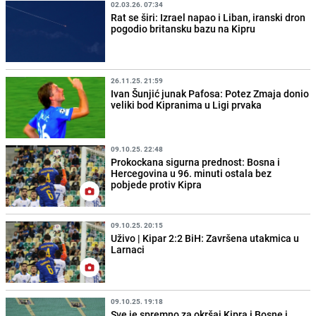
02.03.26. 07:34
Rat se širi: Izrael napao i Liban, iranski dron
pogodio britansku bazu na Kipru
26.11.25. 21:59
Ivan Šunjić junak Pafosa: Potez Zmaja donio
veliki bod Kipranima u Ligi prvaka
09.10.25. 22:48
Prokockana sigurna prednost: Bosna i
Hercegovina u 96. minuti ostala bez
pobjede protiv Kipra
09.10.25. 20:15
Uživo | Kipar 2:2 BiH: Završena utakmica u
Larnaci
09.10.25. 19:18
Sve je spremno za okršaj Kipra i Bosne i