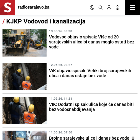
Otvor
/
KJKP Vodovod i kanalizacija
13.05.26. 08:30
Vodovod objavio spisak: Više od 20
sarajevskih ulica bi danas moglo ostati bez
vode
12.05.26. 08:27
ViK objavio spisak: Veliki broj sarajevskih
ulica i danas ostaje bez vode
11.05.26. 14:21
VIK: Dodatni spisak ulica koje će danas biti
bez vodosnabdijevanja
11.05.26. 07:50
Brojne sarajevske ulice i danas bez vode: U