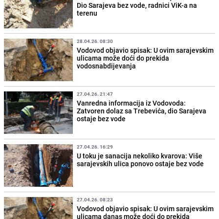
Dio Sarajeva bez vode, radnici ViK-a na
terenu
28.04.26. 08:30
Vodovod objavio spisak: U ovim sarajevskim
ulicama može doći do prekida
vodosnabdijevanja
27.04.26. 21:47
Vanredna informacija iz Vodovoda:
Zatvoren dolaz sa Trebevića, dio Sarajeva
ostaje bez vode
27.04.26. 16:29
U toku je sanacija nekoliko kvarova: Više
sarajevskih ulica ponovo ostaje bez vode
27.04.26. 08:23
Vodovod objavio spisak: U ovim sarajevskim
ulicama danas može doći do prekida