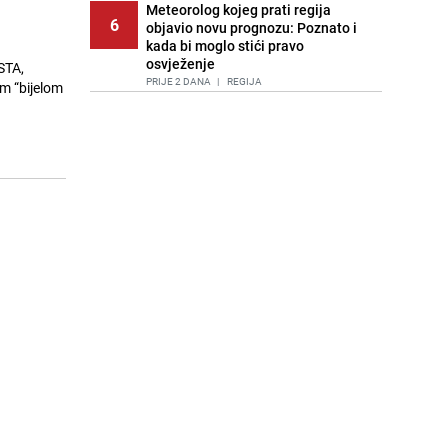
Meteorolog kojeg prati regija
6
objavio novu prognozu: Poznato i
kada bi moglo stići pravo
osvježenje
STA,
PRIJE 2 DANA
|
REGIJA
om “bijelom
Tuga nakon nesreće kod Neuma:
7
Supruga poginulog motocikliste
oglasila se emotivnom objavom
PRIJE 1 DAN
|
BOSNA I HERCEGOVINA
Lice Sarajeva koje ne smijemo
8
ignorisati: Ispod mosta pronađen
improvizovani dom
PRIJE 2 DANA
|
LOKALNE TEME
Ubistvo u Sarajevu, uhapšen 47-
9
godišnjak
PRIJE 2 DANA
|
CRNA HRONIKA
Agić kritizira političare u Bugojnu:
10
Zbog straha od HDZ-a niko Vučiću
nije rekao istinu o Čipuljiću
PRIJE OKO 13H
|
TEME