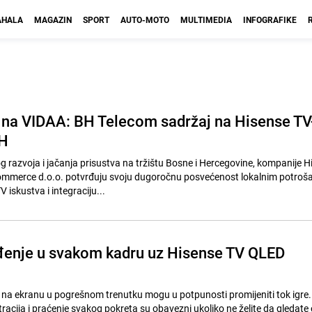
HALA
MAGAZIN
SPORT
AUTO-MOTO
MULTIMEDIA
INFOGRAFIKE
na VIDAA: BH Telecom sadržaj na Hisense TV
iH
g razvoja i jačanja prisustva na tržištu Bosne i Hercegovine, kompanije H
mmerce d.o.o. potvrđuju svoju dugoročnu posvećenost lokalnim potroš
iskustva i integraciju...
đenje u svakom kadru uz Hisense TV QLED
 na ekranu u pogrešnom trenutku mogu u potpunosti promijeniti tok igre.
acija i praćenje svakog pokreta su obavezni ukoliko ne želite da gledate