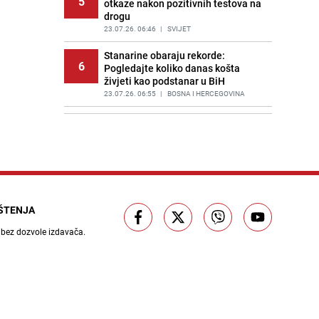
5
otkaze nakon pozitivnih testova na
drogu
23.07.26. 06:46
|
SVIJET
Stanarine obaraju rekorde:
6
Pogledajte koliko danas košta
živjeti kao podstanar u BiH
23.07.26. 06:55
|
BOSNA I HERCEGOVINA
Huti napali saudijske naftne
7
tankere u Crvenom moru: Slijedi
haos s cijenama na naftnom tržištu
23.07.26. 06:58
|
SVIJET
Poznat termin dženaze Zijadi
8
Uzunović koju je ubio suprug u
IŠTENJA
Sloveniji
23.07.26. 07:11
|
REGIJA
 bez dozvole izdavača.
Poznata kuharica otkrila trik: Ovaj
9
sastojak mijenja okus svake supe
23.07.26. 07:15
|
ŽIVOT I STIL
Draganu Stojkoviću Piksiju
10
preminula majka