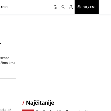
RADIO
90,2 FM
-
isense
ačima kroz
/
Najčitanije
 ostatak