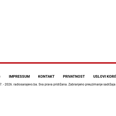
G
IMPRESSUM
KONTAKT
PRIVATNOST
USLOVI KOR
7. - 2026.
radiosarajevo.ba
. Sva prava pridržana. Zabranjeno preuzimanje sadržaja