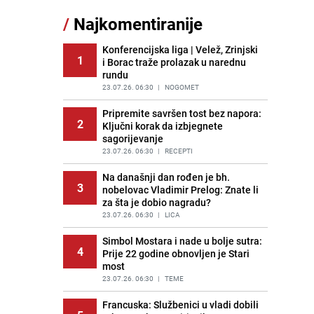
Akcija na Dobrinji: Specijalci MUP-a
/
Najkomentiranije
11
KS opkolili zgradu
PRIJE 1 DAN
|
LOKALNE TEME
Konferencijska liga | Velež, Zrinjski
1
i Borac traže prolazak u narednu
Šta se dešava u sarajevskom
12
rundu
naselju Vraca? Policija zaprimila
dojavu, izašli na teren
23.07.26. 06:30
|
NOGOMET
PRIJE 2 DANA
|
CRNA HRONIKA
Pripremite savršen tost bez napora:
2
Ključni korak da izbjegnete
Pijana sjela za volan: Osiguranje
13
sagorijevanje
odbilo isplatu štete na vozilu koje je
slupala Anja Ljubojević
23.07.26. 06:30
|
RECEPTI
PRIJE 1 DAN
|
BOSNA I HERCEGOVINA
Na današnji dan rođen je bh.
3
nobelovac Vladimir Prelog: Znate li
Meteorolozi za danas podigli
14
za šta je dobio nagradu?
upozorenja za 3 regije: Objavljena
prognoza do petka - stiže kiša?
23.07.26. 06:30
|
LICA
PRIJE 2 DANA
|
BOSNA I HERCEGOVINA
Simbol Mostara i nade u bolje sutra:
4
Prije 22 godine obnovljen je Stari
Uklonite kamenac sa slavina u
15
most
kupatilu: Dovoljna je ova smjesa
23.07.26. 06:30
|
TEME
PRIJE 2 DANA
|
ŽIVOT I STIL
Francuska: Službenici u vladi dobili