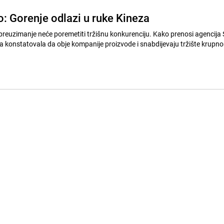
o: Gorenje odlazi u ruke Kineza
o preuzimanje neće poremetiti tržišnu konkurenciju. Kako prenosi agencija 
ega konstatovala da obje kompanije proizvode i snabdijevaju tržište krupn