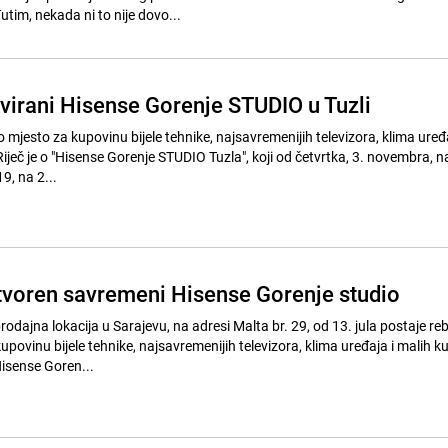
tim, nekada ni to nije dovo...
virani Hisense Gorenje STUDIO u Tuzli
mjesto za kupovinu bijele tehnike, najsavremenijih televizora, klima uređa
ječ je o "Hisense Gorenje STUDIO Tuzla", koji od četvrtka, 3. novembra, n
19, na 2...
tvoren savremeni Hisense Gorenje studio
dajna lokacija u Sarajevu, na adresi Malta br. 29, od 13. jula postaje re
ovinu bijele tehnike, najsavremenijih televizora, klima uređaja i malih k
Hisense Goren...