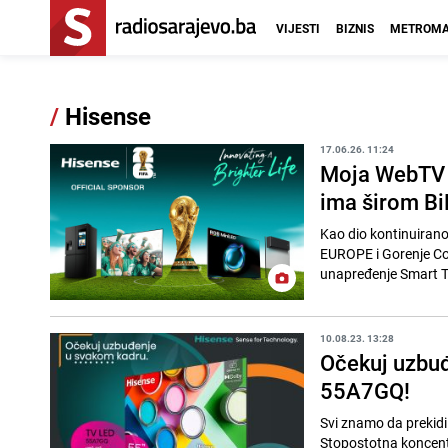
VIJESTI
BIZNIS
METROMA
/
Hisense
17.06.26. 11:24
Moja WebTV 
ima širom B
Kao dio kontinuirano
EUROPE i Gorenje Co
unapređenje Smart TV 
10.08.23. 13:28
Očekuj uzbu
55A7GQ!
Svi znamo da prekidi
Stopostotna koncentr