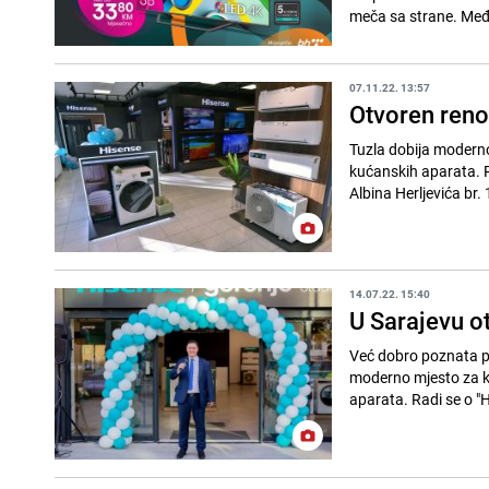
meča sa strane. Među
07.11.22. 13:57
Otvoren reno
Tuzla dobija moderno 
kućanskih aparata. Ri
Albina Herljevića br. 
14.07.22. 15:40
U Sarajevu o
Već dobro poznata pro
moderno mjesto za kup
aparata. Radi se o "