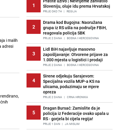
Pratite uživo | Nevrijeme zahvatilo
1
Sloveniju, oluje idu prema Hrvatskoj
PRIJE OKO 7H
|
REGIJA
Drama kod Bugojna: Naoružana
2
grupa iz RS ušla na područje FBiH,
reagovala policija SBK
PRIJE 2 DANA
|
BOSNA I HERCEGOVINA
ja i malih
a adresi
Lidl BiH najavljuje masovno
3
zapošljavanje: Otvorene prijave za
1.000 mjesta u logistici i prodaji
PRIJE 2 DANA
|
BOSNA I HERCEGOVINA
Sirene odjekuju Sarajevom:
4
Specijalna vozila MUP-a KS na
ulicama, poduzimaju se mjere
opreza
brendirano,
PRIJE 2 DANA
|
CRNA HRONIKA
ućnih
Dragan Bursać: Zamislite da je
5
policija iz Federacije ovako upala u
RS - gorjela bi cijela regija!
PRIJE 1 DAN
|
JA MISLIM