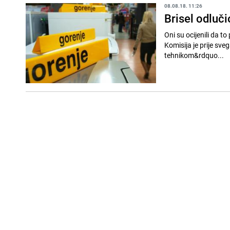
08.08.18. 11:26
Brisel odluči
Oni su ocijenili da t
Komisija je prije sv
tehnikom&rdquo...