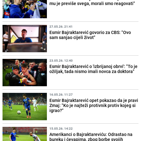
mu je previše svega, morali smo reagovati"
27.05.26. 21:41
Esmir Bajraktarević govorio za CBS: "Ovo
sam sanjao cijeli život"
23.05.26. 12:40
Esmir Bajraktarević o 'izbrijanoj obrvi': "To je
ožiljak, tada nismo imali novca za doktora"
16.05.26. 11:27
Esmir Bajraktarević opet pokazao da je pravi
Zmaj: "Ko je najteži protivnik protiv kojeg si
igrao?"
15.05.26. 14:22
Amerikanci o Bajraktareviću: Odrastao na
bureku i ćevapima, zbog borbe svojih