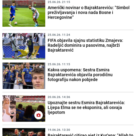
25.06.26. 21:15
Američki novinar o Bajraktareviću: "Simbol
preživljavanja i nova nada Bosne i
Hercegovine"
25.06.26. 11:24
FIFA objavila sjajnu statistiku Zmajeva:
Radeljić dominira u pasovima, najbrži
Bajraktarević
25.06.26. 11:15
Kakva uspomena: Sestra Esmira
Bajraktarevića objavila porodičnu
fotografiju nakon pobjede
20.06.26. 14:36
Upoznajte sestru Esmira Bajraktarevića:
Lijepa Elma se ne eksponira, ali osvaja
ljepotom
19.06.26. 13:30
Bajraktarević citirao ajet iz Kur'ana: "Allah to