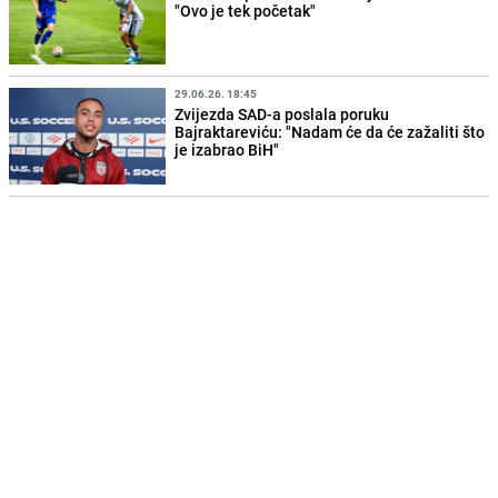
"Ovo je tek početak"
29.06.26. 18:45
Zvijezda SAD-a poslala poruku
Bajraktareviću: "Nadam će da će zažaliti što
je izabrao BiH"