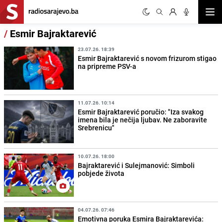
Otvor
/
Esmir Bajraktarević
23.07.26. 18:39
Esmir Bajraktarević s novom frizurom stigao
na pripreme PSV-a
11.07.26. 10:14
Esmir Bajraktarević poručio: "Iza svakog
imena bila je nečija ljubav. Ne zaboravite
Srebrenicu"
10.07.26. 18:00
Bajraktarević i Sulejmanović: Simboli
pobjede života
04.07.26. 07:46
Emotivna poruka Esmira Bajraktarevića: