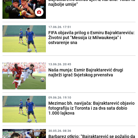
najbolje umije"
17.06.26. 17:51
FIFA objavila prilog o Esmiru Bajraktareviću:
Životni put "Messija iz Milwaukeeja" i
ostvarenje sna
13.06.26. 20:45
Naša munja: Esmir Bajraktarević drugi
najbrži igrač Svjetskog prvenstva
09.06.26. 19:10
Mezimac bh. navijača: Bajraktarević objavio
fotografiju iz Toronta i za dva sata dobio
1.000 lajkova
30.05.26. 08:36
Barbarez otkrio: "Bajraktarević se požalio da