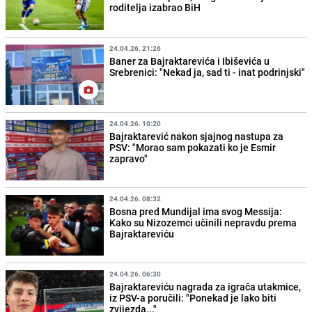
roditelja izabrao BiH
24.04.26. 21:26
Baner za Bajraktarevića i Ibiševića u
Srebrenici: "Nekad ja, sad ti - inat podrinjski"
24.04.26. 10:20
Bajraktarević nakon sjajnog nastupa za
PSV: "Morao sam pokazati ko je Esmir
zapravo"
24.04.26. 08:32
Bosna pred Mundijal ima svog Messija:
Kako su Nizozemci učinili nepravdu prema
Bajraktareviću
24.04.26. 06:30
Bajraktareviću nagrada za igrača utakmice,
iz PSV-a poručili: "Ponekad je lako biti
zvijezda..."