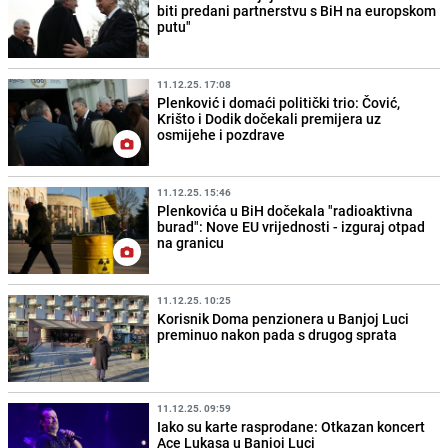
biti predani partnerstvu s BiH na europskom
putu"
11.12.25. 17:08
Plenković i domaći politički trio: Čović,
Krišto i Dodik dočekali premijera uz
osmijehe i pozdrave
11.12.25. 15:46
Plenkovića u BiH dočekala "radioaktivna
burad": Nove EU vrijednosti - izguraj otpad
na granicu
11.12.25. 10:25
Korisnik Doma penzionera u Banjoj Luci
preminuo nakon pada s drugog sprata
11.12.25. 09:59
Iako su karte rasprodane: Otkazan koncert
Ace Lukasa u Banjoj Luci