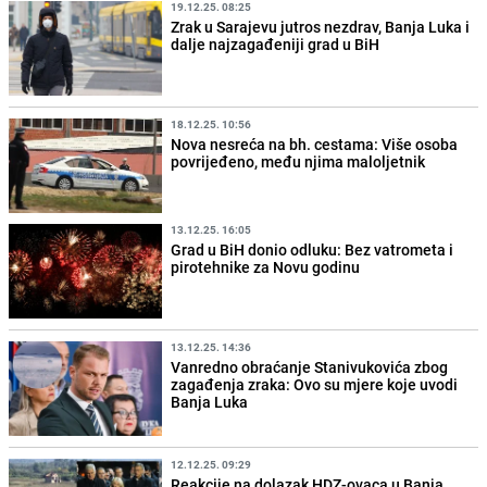
19.12.25. 08:25
Zrak u Sarajevu jutros nezdrav, Banja Luka i
dalje najzagađeniji grad u BiH
18.12.25. 10:56
Nova nesreća na bh. cestama: Više osoba
povrijeđeno, među njima maloljetnik
13.12.25. 16:05
Grad u BiH donio odluku: Bez vatrometa i
pirotehnike za Novu godinu
13.12.25. 14:36
Vanredno obraćanje Stanivukovića zbog
zagađenja zraka: Ovo su mjere koje uvodi
Banja Luka
12.12.25. 09:29
Reakcije na dolazak HDZ-ovaca u Banja