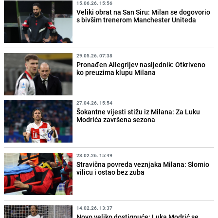
15.06.26. 15:56
Veliki obrat na San Siru: Milan se dogovorio
s bivšim trenerom Manchester Uniteda
29.05.26. 07:38
Pronađen Allegrijev nasljednik: Otkriveno
ko preuzima klupu Milana
27.04.26. 15:54
Šokantne vijesti stižu iz Milana: Za Luku
Modrića završena sezona
23.02.26. 15:49
Stravična povreda veznjaka Milana: Slomio
vilicu i ostao bez zuba
14.02.26. 13:37
Novo veliko dostignuće: Luka Modrić se