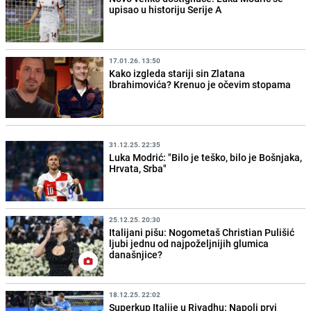
upisao u historiju Serije A
17.01.26. 13:50
Kako izgleda stariji sin Zlatana
Ibrahimovića? Krenuo je očevim stopama
31.12.25. 22:35
Luka Modrić: "Bilo je teško, bilo je Bošnjaka,
Hrvata, Srba"
25.12.25. 20:30
Italijani pišu: Nogometaš Christian Pulišić
ljubi jednu od najpoželjnijih glumica
današnjice?
18.12.25. 22:02
Superkup Italije u Riyadhu: Napoli prvi