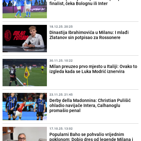
finalist, čeka Bolognu ili Inter
18.12.25. 20:25
Dinastija Ibrahimovića u Milanu: I mlađi
Zlatanov sin potpisao za Rossonere
30.11.25. 10:22
Milan preuzeo prvo mjesto u Italiji: Ovako to
izgleda kada se Luka Modrić iznervira
23.11.25. 21:45
Derby della Madonnina: Christian Pulišić
ohladio navijače Intera, Calhanoglu
promašio penal
17.10.25. 13:02
Popularni Baho se pohvalio vrijednim
poklonom: Dobio dres od legende Milana i