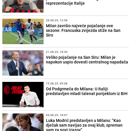
reprezentacije Italije
28.08.25. 12:58
Milan završio najveće pojačanje ove
sezone: Francuska zvijezda stiže na San
Siro
21.08.25. 18:30
Veliko pojačanje na San Siru: Milan je
napokon uspio dovesti centralnog napadača
19.08.25. 09:08
Od Podgrmeča do Milana: U Italiji
predstavljen mladi talenat porijeklom iz BiH
04.08.25. 18:07
Luka Modrić predstavljen u Milanu: "Kao
dječak sam navijao za ovaj klub, spreman
sam za novi izazov"