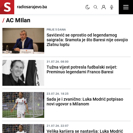
Otvor
/
AC MIlan
PRIJE 5 DANA
Savićević se oprostio od legendarnog
saigrača: Sramota je što Baresi nije osvojio
Zlatnu loptu
31.07.26. 08:00
Tužna vijest potresla fudbalski svijet:
Preminuo legendarni Franco Baresi
23.07.26. 18:25
Sada je i zvanično: Luka Modrić potpisao
novi ugovor s Milanom
21.07.26. 22:07
Velika karijera se nastavlja: Luka Modrić