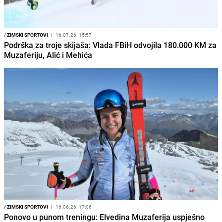
/
ZIMSKI SPORTOVI
I
16.07.26. 15:57
Podrška za troje skijaša: Vlada FBiH odvojila 180.000 KM za
Muzaferiju, Alić i Mehića
/
ZIMSKI SPORTOVI
I
16.06.26. 17:06
Ponovo u punom treningu: Elvedina Muzaferija uspješno