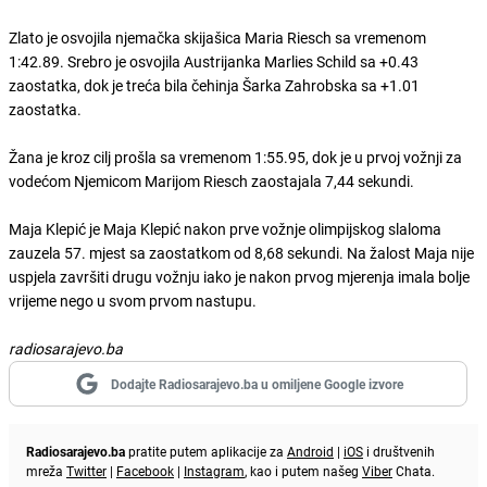
Zlato je osvojila njemačka skijašica Maria Riesch sa vremenom
1:42.89. Srebro je osvojila Austrijanka Marlies Schild sa +0.43
zaostatka, dok je treća bila čehinja Šarka Zahrobska sa +1.01
zaostatka.
Žana je kroz cilj prošla sa vremenom 1:55.95, dok je u prvoj vožnji za
vodećom Njemicom Marijom Riesch zaostajala 7,44 sekundi.
Maja Klepić je Maja Klepić nakon prve vožnje olimpijskog slaloma
zauzela 57. mjest sa zaostatkom od 8,68 sekundi. Na žalost Maja nije
uspjela završiti drugu vožnju iako je nakon prvog mjerenja imala bolje
vrijeme nego u svom prvom nastupu.
radiosarajevo.ba
Dodajte Radiosarajevo.ba u omiljene Google izvore
Radiosarajevo.ba
pratite putem aplikacije za
Android
|
iOS
i društvenih
mreža
Twitter
|
Facebook
|
Instagram
, kao i putem našeg
Viber
Chata.