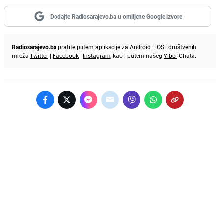
Dodajte Radiosarajevo.ba u omiljene Google izvore
Radiosarajevo.ba
pratite putem aplikacije za
Android
|
iOS
i društvenih
mreža
Twitter
|
Facebook
|
Instagram
, kao i putem našeg
Viber
Chata.