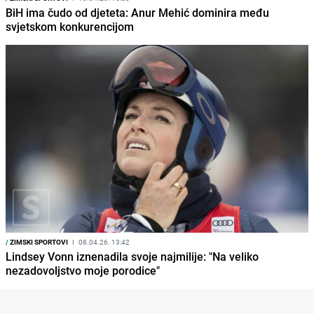
BiH ima čudo od djeteta: Anur Mehić dominira među
svjetskom konkurencijom
/
ZIMSKI SPORTOVI
I
08.04.26. 13:42
Lindsey Vonn iznenadila svoje najmilije: "Na veliko
nezadovoljstvo moje porodice"