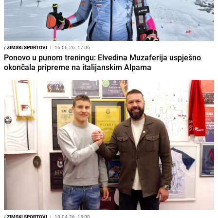
/
ZIMSKI SPORTOVI
I
16.06.26. 17:06
Ponovo u punom treningu: Elvedina Muzaferija uspješno
okončala pripreme na italijanskim Alpama
/
ZIMSKI SPORTOVI
I
10.04.26. 15:00