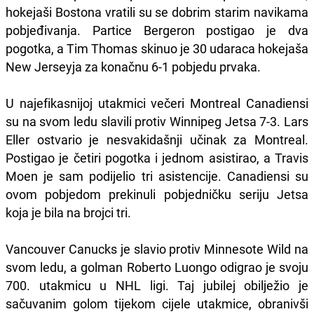
hokejaši Bostona vratili su se dobrim starim navikama
pobjeđivanja. Partice Bergeron postigao je dva
pogotka, a Tim Thomas skinuo je 30 udaraca hokejaša
New Jerseyja za konačnu 6-1 pobjedu prvaka.
U najefikasnijoj utakmici večeri Montreal Canadiensi
su na svom ledu slavili protiv Winnipeg Jetsa 7-3. Lars
Eller ostvario je nesvakidašnji učinak za Montreal.
Postigao je četiri pogotka i jednom asistirao, a Travis
Moen je sam podijelio tri asistencije. Canadiensi su
ovom pobjedom prekinuli pobjedničku seriju Jetsa
koja je bila na brojci tri.
Vancouver Canucks je slavio protiv Minnesote Wild na
svom ledu, a golman Roberto Luongo odigrao je svoju
700. utakmicu u NHL ligi. Taj jubilej obilježio je
sačuvanim golom tijekom cijele utakmice, obranivši