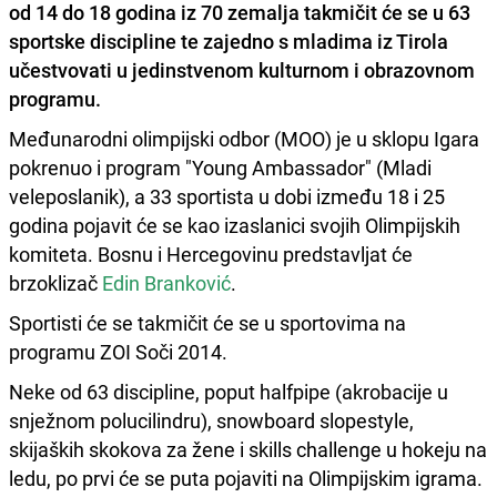
od 14 do 18 godina iz 70 zemalja takmičit će se u 63
sportske discipline te zajedno s mladima iz Tirola
učestvovati u jedinstvenom kulturnom i obrazovnom
programu.
Međunarodni olimpijski odbor (MOO) je u sklopu Igara
pokrenuo i program "Young Ambassador" (Mladi
veleposlanik), a 33 sportista u dobi između 18 i 25
godina pojavit će se kao izaslanici svojih Olimpijskih
komiteta. Bosnu i Hercegovinu predstavljat će
brzoklizač
Edin Branković
.
Sportisti će se takmičit će se u sportovima na
programu ZOI Soči 2014.
Neke od 63 discipline, poput halfpipe (akrobacije u
snježnom polucilindru), snowboard slopestyle,
skijaških skokova za žene i skills challenge u hokeju na
ledu, po prvi će se puta pojaviti na Olimpijskim igrama.