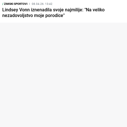
/
ZIMSKI SPORTOVI
I
08.04.26. 13:42
Lindsey Vonn iznenadila svoje najmilije: "Na veliko
nezadovoljstvo moje porodice"