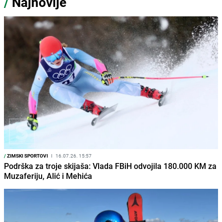
/
Najnovije
/
ZIMSKI SPORTOVI
I
16.07.26. 15:57
Podrška za troje skijaša: Vlada FBiH odvojila 180.000 KM za
Muzaferiju, Alić i Mehića