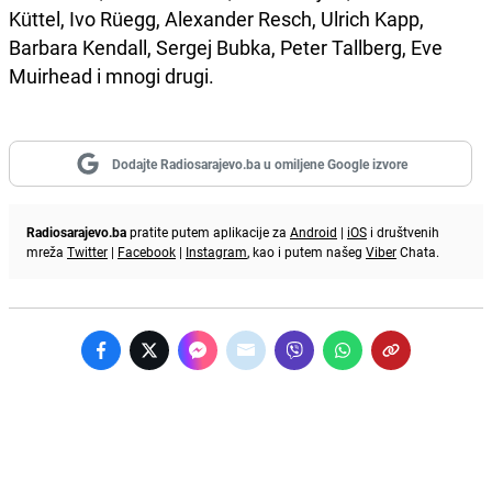
Küttel, Ivo Rüegg, Alexander Resch, Ulrich Kapp,
Barbara Kendall, Sergej Bubka, Peter Tallberg, Eve
Muirhead i mnogi drugi.
Dodajte Radiosarajevo.ba u omiljene Google izvore
Radiosarajevo.ba
pratite putem aplikacije za
Android
|
iOS
i društvenih
mreža
Twitter
|
Facebook
|
Instagram
, kao i putem našeg
Viber
Chata.