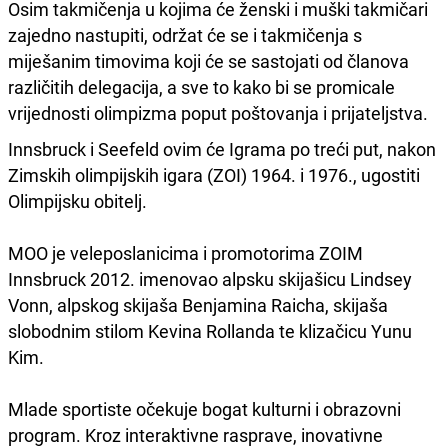
Osim takmičenja u kojima će ženski i muški takmičari
zajedno nastupiti, održat će se i takmičenja s
miješanim timovima koji će se sastojati od članova
različitih delegacija, a sve to kako bi se promicale
vrijednosti olimpizma poput poštovanja i prijateljstva.
Innsbruck i Seefeld ovim će Igrama po treći put, nakon
Zimskih olimpijskih igara (ZOI) 1964. i 1976., ugostiti
Olimpijsku obitelj.
MOO je veleposlanicima i promotorima ZOIM
Innsbruck 2012. imenovao alpsku skijašicu Lindsey
Vonn, alpskog skijaša Benjamina Raicha, skijaša
slobodnim stilom Kevina Rollanda te klizačicu Yunu
Kim.
Mlade sportiste očekuje bogat kulturni i obrazovni
program. Kroz interaktivne rasprave, inovativne