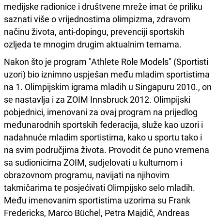
medijske radionice i društvene mreže imat će priliku
saznati više o vrijednostima olimpizma, zdravom
načinu života, anti-dopingu, prevenciji sportskih
ozljeda te mnogim drugim aktualnim temama.
Nakon što je program "Athlete Role Models" (Sportisti
uzori) bio iznimno uspješan među mladim sportistima
na 1. Olimpijskim igrama mladih u Singapuru 2010., on
se nastavlja i za ZOIM Innsbruck 2012. Olimpijski
pobjednici, imenovani za ovaj program na prijedlog
međunarodnih sportskih federacija, služe kao uzori i
nadahnuće mladim sportistima, kako u sportu tako i
na svim područjima života. Provodit će puno vremena
sa sudionicima ZOIM, sudjelovati u kulturnom i
obrazovnom programu, navijati na njihovim
takmičarima te posjećivati Olimpijsko selo mladih.
Među imenovanim sportistima uzorima su Frank
Fredericks, Marco Büchel, Petra Majdič, Andreas