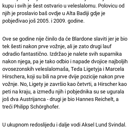
kupu i svih je šest ostvario u veleslalomu. Polovicu od
njih je proslavio baš ovdje u Alta Badiji gdje je
pobjeđivao još 2005. i 2009. godine.
Ove se godine nije činilo da će Blardone slaviti jer je bio
tek šesti nakon prve vožnje, ali je zato drugi lauf
odradio fantastično. Izdržao je nalete svih suparnika
nakon njega, pa je tako odbio i napade dvojice najboljih
ovosezonskih veleslalomaša, Teda Ligetyja i Marcela
Hirschera, koji su bili na prve dvije pozicije nakon prve
vožnje. No, Ligety je završio kao četvrti, a Hirscher kao
peti na kraju, a između njih i pobjednika su se ugurala
još dva Austrijanca - drugi je bio Hannes Reichelt, a
treći Philipp Schörghofer.
U ukupnom redoslijedu i dalje vodi Aksel Lund Svindal.