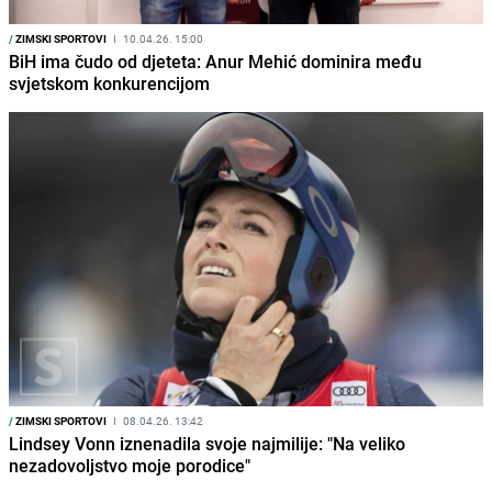
/
ZIMSKI SPORTOVI
I
10.04.26. 15:00
BiH ima čudo od djeteta: Anur Mehić dominira među
svjetskom konkurencijom
/
ZIMSKI SPORTOVI
I
08.04.26. 13:42
Lindsey Vonn iznenadila svoje najmilije: "Na veliko
nezadovoljstvo moje porodice"