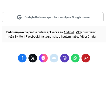
Dodajte Radiosarajevo.ba u omiljene Google izvore
Radiosarajevo.ba
pratite putem aplikacije za
Android
|
iOS
i društvenih
mreža
Twitter
|
Facebook
|
Instagram
, kao i putem našeg
Viber
Chata.