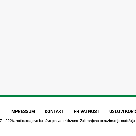
G
IMPRESSUM
KONTAKT
PRIVATNOST
USLOVI KOR
7. - 2026.
radiosarajevo.ba
. Sva prava pridržana. Zabranjeno preuzimanje sadržaja