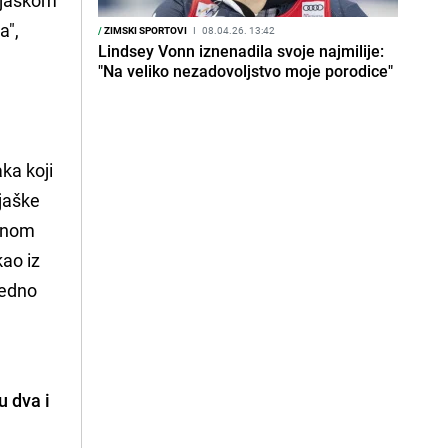
a",
/
ZIMSKI SPORTOVI
I
08.04.26. 13:42
Lindsey Vonn iznenadila svoje najmilije:
"Na veliko nezadovoljstvo moje porodice"
ka koji
ijaške
ičnom
kao iz
ledno
 dva i