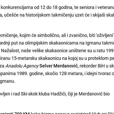
 konkurencijama od 12 do 18 godina, te seniora i veteran
, učešće na historijskom takmičenju uzet će i skijaši skak
čenje, kojim će simbolično, ali i zvanično, biti 'oživljeni'
sljednji put na olimpijskim skakaonicama na Igmanu takmi
. Nažalost, naše velike skakaonice uništene su u ratu 199
iziranu 15-metarsku skakaonicu na kojoj su u proteklom p
 za
Anadolu Agency
Selver Merdanović,
rekorder BiH u sk
kopanima 1989. godine, skočio 128 metara, i idejni tvorac
 Igmanu.
ljen i rad Ski-skok kluba Hadžići, čiji je Merdanović bio
onirati 700 KM
kako bismo ponovo registrirali klub pri S