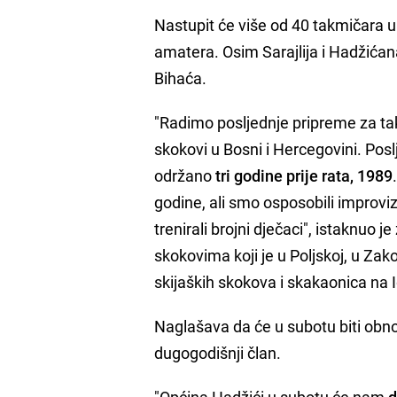
Nastupit će više od 40 takmičara u
amatera. Osim Sarajlija i Hadžićana
Bihaća.
"Radimo posljednje pripreme za takmi
skokovi u Bosni i Hercegovini. Po
održano
tri godine prije rata, 1989
godine, ali smo osposobili improv
trenirali brojni dječaci", istaknuo je
skokovima koji je u Poljskoj, u Za
skijaških skokova i skakaonica na
Naglašava da će u subotu biti obnov
dugogodišnji član.
"Općina Hadžići u subotu će nam
d