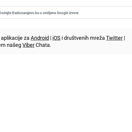
Dodajte Radiosarajevo.ba u omiljene Google izvore
aplikacije za
Android
|
iOS
i društvenih mreža
Twitter
|
utem našeg
Viber
Chata.