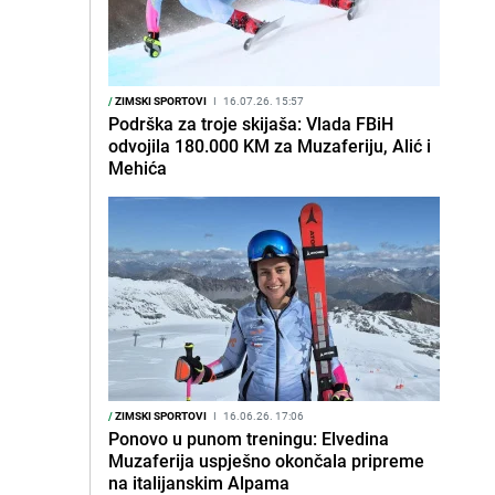
/
ZIMSKI SPORTOVI
I
16.07.26. 15:57
Podrška za troje skijaša: Vlada FBiH
odvojila 180.000 KM za Muzaferiju, Alić i
Mehića
/
ZIMSKI SPORTOVI
I
16.06.26. 17:06
Ponovo u punom treningu: Elvedina
Muzaferija uspješno okončala pripreme
na italijanskim Alpama