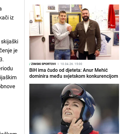
a
ači iz
 skijaški
čenje je
3.
/
ZIMSKI SPORTOVI
I
10.04.26. 15:00
eriodu
BiH ima čudo od djeteta: Anur Mehić
dominira među svjetskom konkurencijom
ijaškim
 obnove
kijaškom