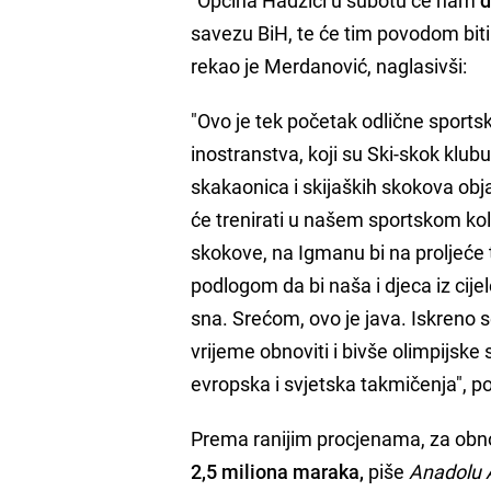
savezu BiH, te će tim povodom bit
rekao je Merdanović, naglasivši:
"Ovo je tek početak odlične sportsk
inostranstva, koji su Ski-skok klub
skakaonica i skijaških skokova obj
će trenirati u našem sportskom kol
skokove, na Igmanu bi na proljeće
podlogom da bi naša i djeca iz cije
sna. Srećom, ovo je java. Iskren
vrijeme obnoviti i bivše olimpijsk
evropska i svjetska takmičenja", p
Prema ranijim procjenama, za obn
2,5 miliona maraka,
piše
Anadolu 