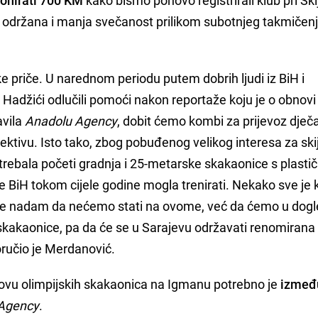
i održana i manja svečanost prilikom subotnjeg takmičenj
e priče. U narednom periodu putem dobrih ljudi iz BiH i
u Hadžići odlučili pomoći nakon reportaže koju je o obnovi
avila
Anadolu Agency
, dobit ćemo kombi za prijevoz dječa
ektivu. Isto tako, zbog pobuđenog velikog interesa za sk
 trebala početi gradnja i 25-metarske skakaonice s plast
le BiH tokom cijele godine mogla trenirati. Nekako sve je 
o se nadam da nećemo stati na ovome, već da ćemo u dog
e skakaonice, pa da će se u Sarajevu održavati renomirana
oručio je Merdanović.
ovu olimpijskih skakaonica na Igmanu potrebno je
između
Agency
.