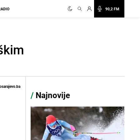
RADIO
90,2 FM
aškim
osarajevo.ba
/
Najnovije