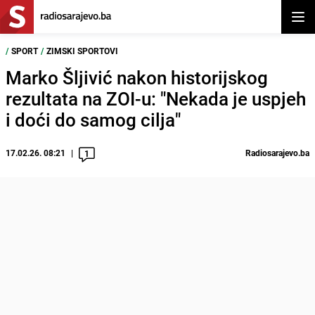
Otvor
/
SPORT
/
ZIMSKI SPORTOVI
Marko Šljivić nakon historijskog
rezultata na ZOI-u: "Nekada je uspjeh
i doći do samog cilja"
17.02.26. 08:21
Radiosarajevo.ba
1