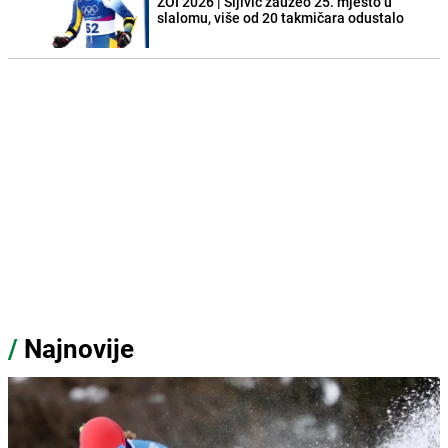
ZOI 2026 | Šljivić zauzeo 25. mjesto u
slalomu, više od 20 takmičara odustalo
/
Najnovije