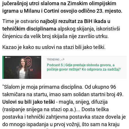
jučerašnjoj utrci slaloma na Zimskim olimpijskim
igrama u Milanu i Cortini osvojio odlično 23. mjesto.
Time je ostvario
najbolji rezultat za BiH ikada u
tehničkim disciplinama
alpskog skijanja, iskoristivši
činjenicu da velik broj skijaša nije završio utrku.
Kazao je kako su uslovi na stazi bili jako teški.
TRENDING
Podcast S | Gdje prestaje sloboda govora, a
počinje govor mržnje? Ko odgovara za sadržaj?
"Slalom je moja primarna disciplina. Od ukupno 96
takmičara na startu, imao sam solidan startni broj 49.
Uslovi su bili jako teški
- magla, snijeg, difuzija
(rasipanje snijega na stazi op.a.)... Dosta teška
postavka i tehnički zahtjevna postavka staze dovela je
do mnogo ispadanja u prvoj vožnji, što sam na kraju