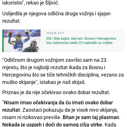
iskoristio", rekao je Šljivić.
Uslijedila je njegova odlična druga vožnja i sjajan
rezultat.
16.02.26. 21:17
ZOI | Nije bajka, nije san: Bosna i Hercegovina
ima slalomaša među 23 najboljih na svijetu
"Odličnom drugom vožnjom završio sam na 23.
mjestu, što je najbolji rezultat ikada za Bosnu i
Hercegovinu što se tiče tehničkih disciplina, vezano za
muško skijanje", istakao je naš skijaš.
Priznao je da nije očekivao ovako dobar rezultat.
"
Nisam imao očekivanja da ću imati ovako dobar
rezultat
. Zaostaci pokazuju da je visok nivo skijanja,
nisam ni rizikovao previše.
Bitan je sam taj plasman
.
Nekada je uspjeh i doći do samog cilja utrke
. Kada