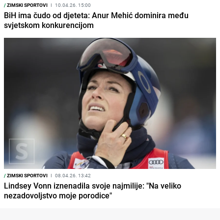
/
ZIMSKI SPORTOVI
I
10.04.26. 15:00
BiH ima čudo od djeteta: Anur Mehić dominira među
svjetskom konkurencijom
/
ZIMSKI SPORTOVI
I
08.04.26. 13:42
Lindsey Vonn iznenadila svoje najmilije: "Na veliko
nezadovoljstvo moje porodice"