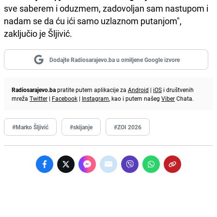
sve saberem i oduzmem, zadovoljan sam nastupom i
nadam se da ću ići samo uzlaznom putanjom",
zaključio je Šljivić.
Dodajte Radiosarajevo.ba u omiljene Google izvore
Radiosarajevo.ba
pratite putem aplikacije za
Android
|
iOS
i društvenih
mreža
Twitter
|
Facebook
|
Instagram
, kao i putem našeg
Viber
Chata.
#Marko Šljivić
#skijanje
#ZOI 2026