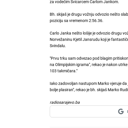
za vodećim Švicarcem Carlom Jankom.
Bh. skijaš je drugu vožnju odvozio nešto slab
poziciju sa vremenom 2:56.36.
Carlo Janka nešto lošije je odvozio drugu vo
Norvežaninu Kjetil Jansrudu koji je fantasti
Svindalu.
"Prvu trku sam odvezao pod blagim pritisko
na Olimpijskim igrama", rekao je nakon utrke
103 takmičara."
Iako zadovoljan nastupom Marko vjeruje da je
bolje plasiran", rekao je bh. skijaš Marko Rudi
radiosarajevo.ba