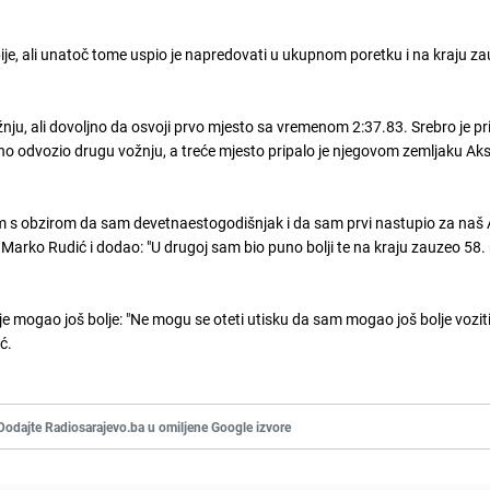
ije, ali unatoč tome uspio je napredovati u ukupnom poretku i na kraju za
žnju, ali dovoljno da osvoji prvo mjesto sa vremenom 2:37.83. Srebro je pr
čno odvozio drugu vožnju, a treće mjesto pripalo je njegovom zemljaku Ak
m s obzirom da sam devetnaestogodišnjak i da sam prvi nastupio za naš A
 Marko Rudić i dodao: "U drugoj sam bio puno bolji te na kraju zauzeo 58.
 mogao još bolje: "Ne mogu se oteti utisku da sam mogao još bolje voziti 
ć.
Dodajte Radiosarajevo.ba u omiljene Google izvore