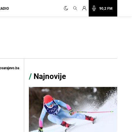
RADIO
90,2 FM
osarajevo.ba
/
Najnovije