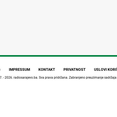
G
IMPRESSUM
KONTAKT
PRIVATNOST
USLOVI KOR
7. - 2026.
radiosarajevo.ba
. Sva prava pridržana. Zabranjeno preuzimanje sadržaja