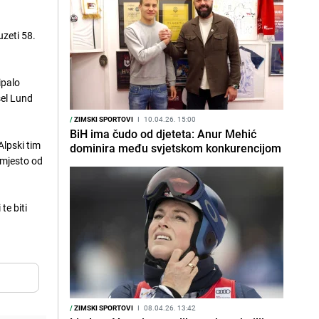
uzeti 58.
ipalo
sel Lund
/
ZIMSKI SPORTOVI
I
10.04.26. 15:00
BiH ima čudo od djeteta: Anur Mehić
lpski tim
dominira među svjetskom konkurencijom
 mjesto od
te biti
/
ZIMSKI SPORTOVI
I
08.04.26. 13:42