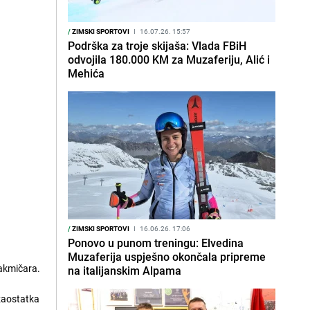
/
ZIMSKI SPORTOVI
I
16.07.26. 15:57
Podrška za troje skijaša: Vlada FBiH
odvojila 180.000 KM za Muzaferiju, Alić i
Mehića
/
ZIMSKI SPORTOVI
I
16.06.26. 17:06
Ponovo u punom treningu: Elvedina
Muzaferija uspješno okončala pripreme
takmičara.
na italijanskim Alpama
 zaostatka