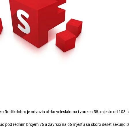
 Rudić dobro je odvozio utrku veleslaloma i zauzeo 58. mjesto od 103 
renuo pod rednim brojem 76 a završio na 66 mjestu sa skoro deset sekundi