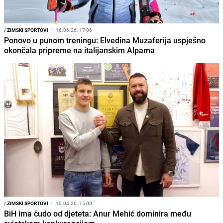
/
ZIMSKI SPORTOVI
I
16.06.26. 17:06
Ponovo u punom treningu: Elvedina Muzaferija uspješno
okončala pripreme na italijanskim Alpama
/
ZIMSKI SPORTOVI
I
10.04.26. 15:00
BiH ima čudo od djeteta: Anur Mehić dominira među