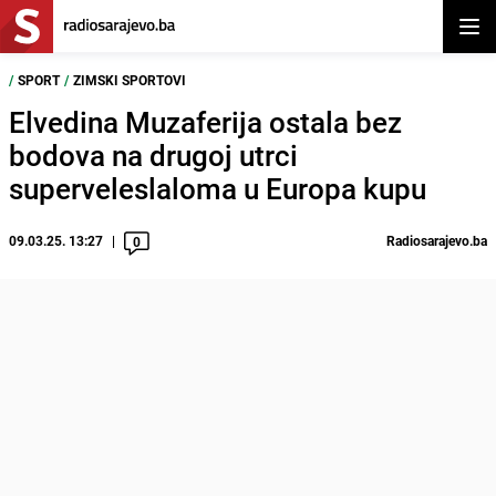
Otvor
/
SPORT
/
ZIMSKI SPORTOVI
Elvedina Muzaferija ostala bez
bodova na drugoj utrci
superveleslaloma u Europa kupu
09.03.25. 13:27
Radiosarajevo.ba
0