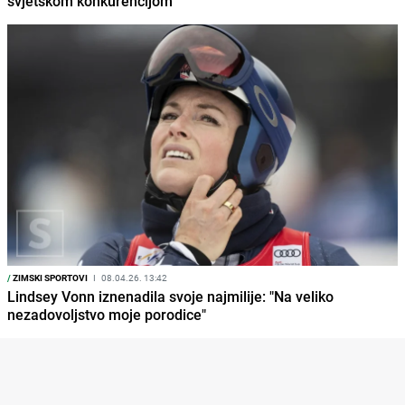
svjetskom konkurencijom
/
ZIMSKI SPORTOVI
I
08.04.26. 13:42
Lindsey Vonn iznenadila svoje najmilije: "Na veliko
nezadovoljstvo moje porodice"