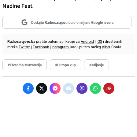
Nadine Fest
.
Dodajte Radiosarajevo.ba u omiljene Google izvore
Radiosarajevo.ba
pratite putem aplikacije za
Android
|
iOS
i društvenih
mreža
Twitter
|
Facebook
|
Instagram
, kao i putem našeg
Viber
Chata.
#Elvedina Muzaferija
#Europa kup
#skijanje