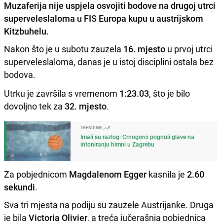
Muzaferija nije uspjela osvojiti bodove na drugoj utrci
superveleslaloma u FIS Europa kupu u austrijskom
Kitzbuhelu.
Nakon što je u subotu zauzela
16. mjesto
u prvoj utrci
superveleslaloma, danas je u istoj disciplini ostala bez
bodova.
Utrku je završila s vremenom
1:23.03
, što je bilo
dovoljno tek za
32. mjesto
.
TRENDING
Imali su razlog: Crnogorci pognuli glave na
intoniranju himni u Zagrebu
Za pobjednicom
Magdalenom Egger
kasnila je
2.60
sekundi
.
Sva tri mjesta na podiju su zauzele Austrijanke. Druga
je bila
Victoria Olivier
, a treća jučerašnja pobjednica