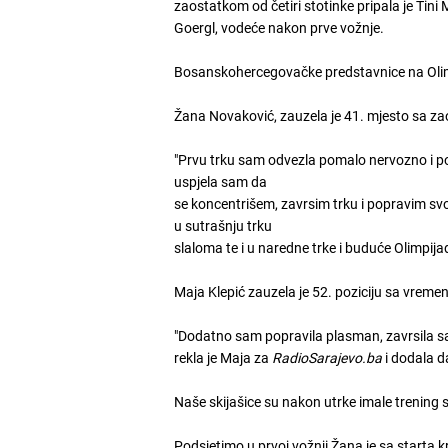
zaostatkom od četiri stotinke pripala je Tini 
Goergl, vodeće nakon prve vožnje.
Bosanskohercegovačke predstavnice na Olim
Žana Novaković, zauzela je 41. mjesto sa za
"Prvu trku sam odvezla pomalo nervozno i pod
uspjela sam da
se koncentrišem, zavrsim trku i popravim sv
u sutrašnju trku
slaloma te i u naredne trke i buduće Olimpija
Maja Klepić zauzela je 52. poziciju sa vrem
"Dodatno sam popravila plasman, zavrsila sam
rekla je Maja za
RadioSarajevo.ba
i dodala da
Naše skijašice su nakon utrke imale trening 
Podsjetimo u prvoj vožnji Žana je sa starta k