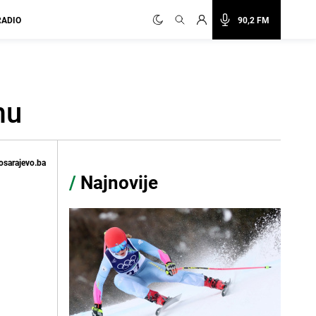
RADIO
90,2 FM
mu
osarajevo.ba
/
Najnovije