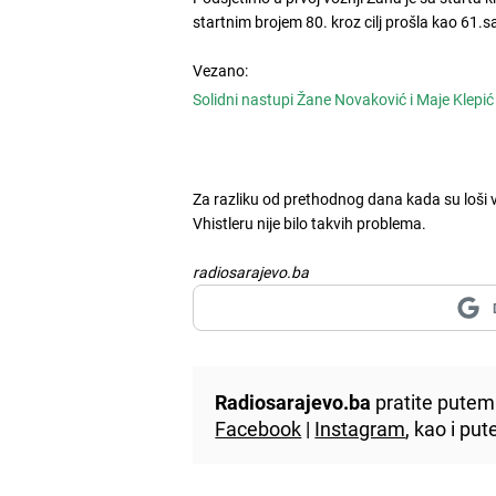
startnim brojem 80. kroz cilj prošla kao 61
Vezano:
Solidni nastupi Žane Novaković i Maje Klepić
Za razliku od prethodnog dana kada su loši 
Vhistleru nije bilo takvih problema.
radiosarajevo.ba
Radiosarajevo.ba
pratite putem 
Facebook
|
Instagram
, kao i p