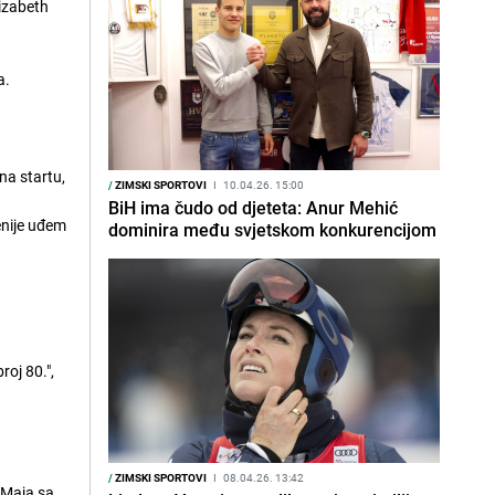
lizabeth
a.
na startu,
/
ZIMSKI SPORTOVI
I
10.04.26. 15:00
BiH ima čudo od djeteta: Anur Mehić
enije uđem
dominira među svjetskom konkurencijom
roj 80.",
/
ZIMSKI SPORTOVI
I
08.04.26. 13:42
e Maja sa