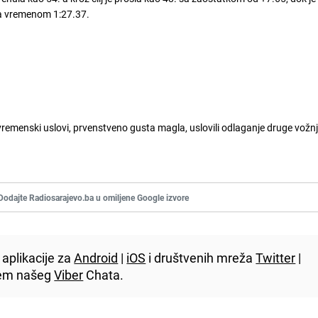
.sa vremenom 1:27.37.
vremenski uslovi, prvenstveno gusta magla, uslovili odlaganje druge vožn
Dodajte Radiosarajevo.ba u omiljene Google izvore
aplikacije za
Android
|
iOS
i društvenih mreža
Twitter
|
utem našeg
Viber
Chata.