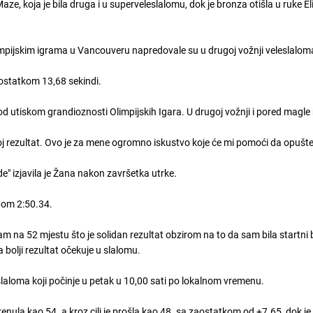
Maze, koja je bila druga i u superveleslalomu, dok je bronza otišla u ruke E
pijskim igrama u Vancouveru napredovale su u drugoj vožnji veleslalom
ostatkom 13,68 sekindi.
 utiskom grandioznosti Olimpijskih Igara. U drugoj vožnji i pored magle 
oj rezultat. Ovo je za mene ogromno iskustvo koje će mi pomoći da opušt
de" izjavila je Žana nakon završetka utrke.
enom 2:50.34.
 na 52 mjestu što je solidan rezultat obzirom na to da sam bila startni b
 bolji rezultat očekuje u slalomu.
slaloma koji počinje u petak u 10,00 sati po lokalnom vremenu.
renula kao 54. a kroz cilj je prošla kao 48. sa zaostatkom od +7.65, dok j