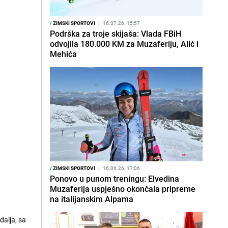
/
ZIMSKI SPORTOVI
I
16.07.26. 15:57
Podrška za troje skijaša: Vlada FBiH
odvojila 180.000 KM za Muzaferiju, Alić i
Mehića
/
ZIMSKI SPORTOVI
I
16.06.26. 17:06
Ponovo u punom treningu: Elvedina
Muzaferija uspješno okončala pripreme
na italijanskim Alpama
alja, sa