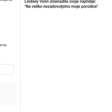
Lindsey Vonn iznenadila svoje najmilije:
"Na veliko nezadovoljstvo moje porodice"
je na