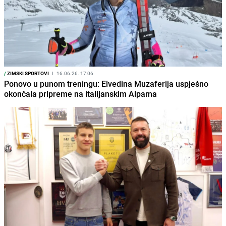
/
ZIMSKI SPORTOVI
I
16.06.26. 17:06
Ponovo u punom treningu: Elvedina Muzaferija uspješno
okončala pripreme na italijanskim Alpama