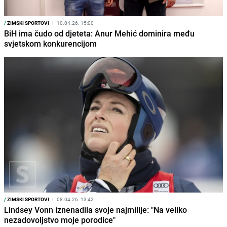
/
ZIMSKI SPORTOVI
I
10.04.26. 15:00
BiH ima čudo od djeteta: Anur Mehić dominira među
svjetskom konkurencijom
/
ZIMSKI SPORTOVI
I
08.04.26. 13:42
Lindsey Vonn iznenadila svoje najmilije: "Na veliko
nezadovoljstvo moje porodice"