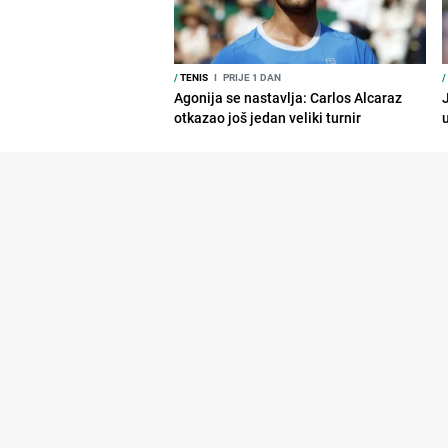
/
TENIS
I
PRIJE 1 DAN
/
Agonija se nastavlja: Carlos Alcaraz
J
otkazao još jedan veliki turnir