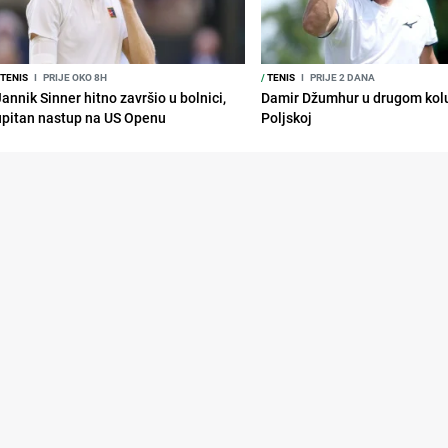
TENIS
I
PRIJE OKO 8H
/
TENIS
I
PRIJE 2 DANA
annik Sinner hitno završio u bolnici,
Damir Džumhur u drugom kolu
upitan nastup na US Openu
Poljskoj