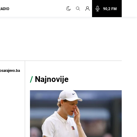
RADIO
90,2 FM
osarajevo.ba
/
Najnovije