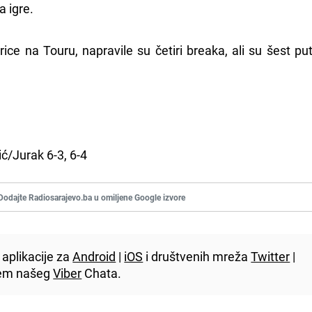
a igre.
rice na Touru, napravile su četiri breaka, ali su šest pu
ć/Jurak 6-3, 6-4
Dodajte Radiosarajevo.ba u omiljene Google izvore
aplikacije za
Android
|
iOS
i društvenih mreža
Twitter
|
utem našeg
Viber
Chata.