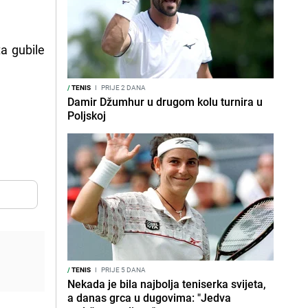
ta gubile
/
TENIS
I
PRIJE 2 DANA
Damir Džumhur u drugom kolu turnira u
Poljskoj
/
TENIS
I
PRIJE 5 DANA
Nekada je bila najbolja teniserka svijeta,
a danas grca u dugovima: "Jedva