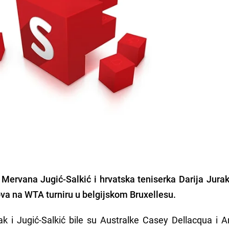
ervana Jugić-Salkić i hrvatska teniserka Darija Jurak
arova na WTA turniru u belgijskom Bruxellesu.
k i Jugić-Salkić bile su Australke Casey Dellacqua i A