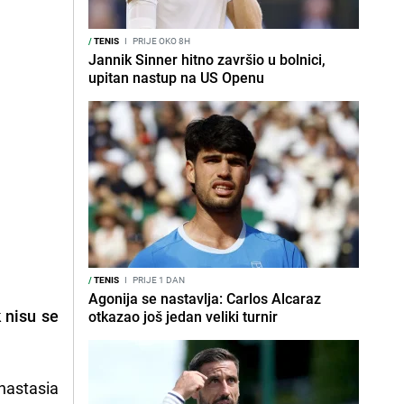
/
TENIS
I
PRIJE OKO 8H
Jannik Sinner hitno završio u bolnici,
upitan nastup na US Openu
/
TENIS
I
PRIJE 1 DAN
Agonija se nastavlja: Carlos Alcaraz
 nisu se
otkazao još jedan veliki turnir
nastasia