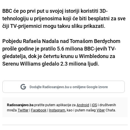
BBC će po prvi put u svojoj istoriji koristiti 3D-
tehnologiju u prijenosima koji će biti besplatni za sve
čiji TV-prijemnici mogu takvu sliku prikazati.
Pobjedu Rafaela Nadala nad Tomašom Berdychom
prošle godine je pratilo 5.6 miliona BBC-jevih TV-
gledatelja, dok je četvrtu krunu u Wimbledonu za
Serenu Williams gledalo 2.3 miliona ljudi.
Dodajte Radiosarajevo.ba u omiljene Google izvore
Radiosarajevo.ba
pratite putem aplikacije za
Android
|
iOS
i društvenih
mreža
Twitter
|
Facebook
|
Instagram
, kao i putem našeg
Viber
Chata.