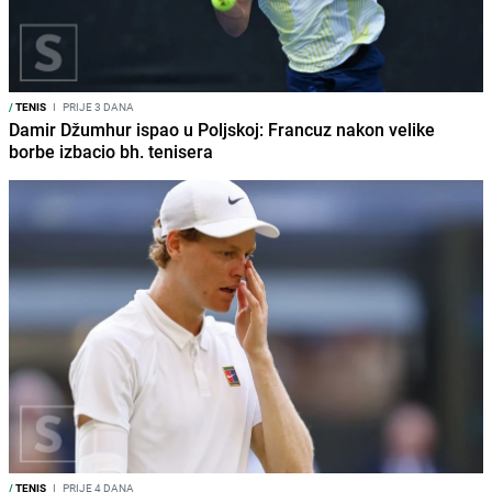
/
TENIS
I
PRIJE 3 DANA
Damir Džumhur ispao u Poljskoj: Francuz nakon velike
borbe izbacio bh. tenisera
/
TENIS
I
PRIJE 4 DANA