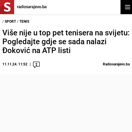
Otv
/
SPORT
/
TENIS
Više nije u top pet tenisera na svijetu:
Pogledajte gdje se sada nalazi
Đoković na ATP listi
11.11.24. 11:52
Radiosarajevo.ba
2