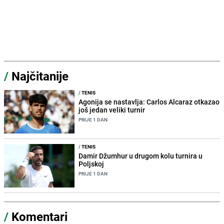
/
Najčitanije
/
TENIS
Agonija se nastavlja: Carlos Alcaraz otkazao
još jedan veliki turnir
PRIJE 1 DAN
/
TENIS
Damir Džumhur u drugom kolu turnira u
Poljskoj
PRIJE 1 DAN
/
Komentari