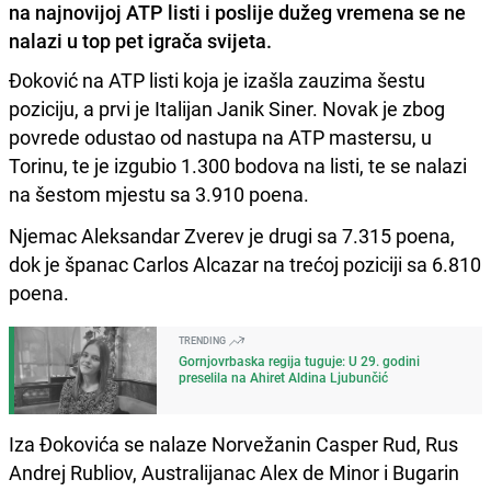
na najnovijoj ATP listi i poslije dužeg vremena se ne
nalazi u top pet igrača svijeta.
Đoković na ATP listi koja je izašla zauzima šestu
poziciju, a prvi je Italijan Janik Siner. Novak je zbog
povrede odustao od nastupa na ATP mastersu, u
Torinu, te je izgubio 1.300 bodova na listi, te se nalazi
na šestom mjestu sa 3.910 poena.
Njemac Aleksandar Zverev je drugi sa 7.315 poena,
dok je španac Carlos Alcazar na trećoj poziciji sa 6.810
poena.
TRENDING
Gornjovrbaska regija tuguje: U 29. godini
preselila na Ahiret Aldina Ljubunčić
Iza Đokovića se nalaze Norvežanin Casper Rud, Rus
Andrej Rubliov, Australijanac Alex de Minor i Bugarin