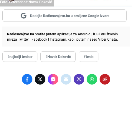
Foto: Screenshot: Novak Đoković
Dodajte Radiosarajevo.ba u omiljene Google izvore
Radiosarajevo.ba
pratite putem aplikacije za
Android
|
iOS
i društvenih
mreža
Twitter
|
Facebook
|
Instagram
, kao i putem našeg
Viber
Chata.
#najbolji teniser
#Novak Đoković
#tenis