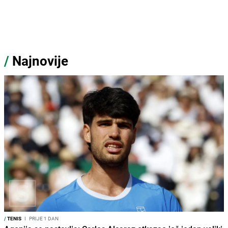
/
Najnovije
/
TENIS
I
PRIJE 1 DAN