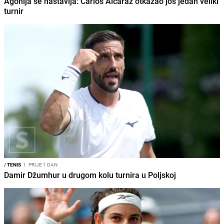
Agonija se nastavlja: Carlos Alcaraz otkazao još jedan veliki
turnir
/
TENIS
I
PRIJE 1 DAN
Damir Džumhur u drugom kolu turnira u Poljskoj