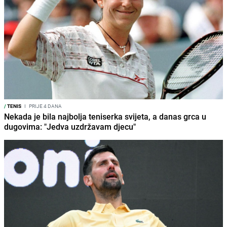
/
TENIS
I
PRIJE 4 DANA
Nekada je bila najbolja teniserka svijeta, a danas grca u
dugovima: "Jedva uzdržavam djecu"