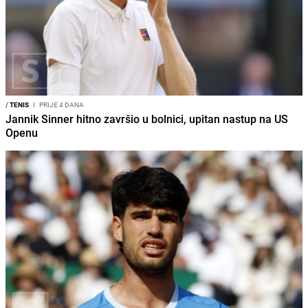
/
TENIS
I
PRIJE 4 DANA
Jannik Sinner hitno završio u bolnici, upitan nastup na US
Openu