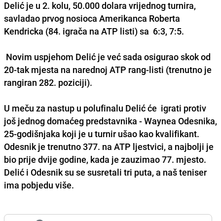
Delić je u 2. kolu, 50.000 dolara vrijednog turnira,
savladao prvog nosioca Amerikanca Roberta
Kendricka (84. igrača na ATP listi) sa 6:3, 7:5.
Novim uspjehom Delić je već sada osigurao skok od
20-tak mjesta na narednoj ATP rang-listi (trenutno je
rangiran 282. poziciji).
U meču za nastup u polufinalu Delić će igrati protiv
još jednog domaćeg predstavnika - Waynea Odesnika,
25-godišnjaka koji je u turnir ušao kao kvalifikant.
Odesnik je trenutno 377. na ATP ljestvici, a najbolji je
bio prije dvije godine, kada je zauzimao 77. mjesto.
Delić i Odesnik su se susretali tri puta, a naš teniser
ima pobjedu više.