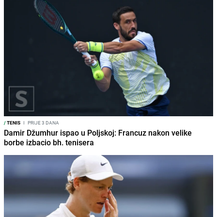
/
TENIS
I
PRIJE 3 DANA
Damir Džumhur ispao u Poljskoj: Francuz nakon velike
borbe izbacio bh. tenisera