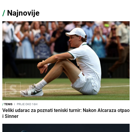
/
Najnovije
/
TENIS
I
PRIJE OKO 16H
Veliki udarac za poznati teniski turnir: Nakon Alcaraza otpao
i Sinner