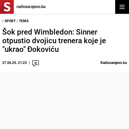
Otvor
/
SPORT
/
TENIS
Šok pred Wimbledon: Sinner
otpustio dvojicu trenera koje je
"ukrao" Đokoviću
27.06.25. 21:23
Radiosarajevo.ba
0