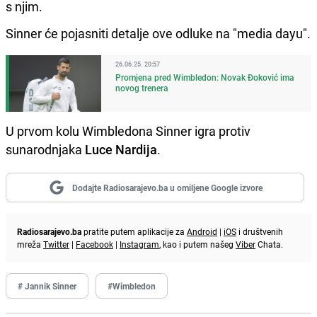
s njim.
Sinner će pojasniti detalje ove odluke na "media dayu".
26.06.25. 20:57
Promjena pred Wimbledon: Novak Đoković ima
novog trenera
U prvom kolu Wimbledona Sinner igra protiv
sunarodnjaka
Luce Nardija
.
Dodajte Radiosarajevo.ba u omiljene Google izvore
Radiosarajevo.ba
pratite putem aplikacije za
Android
|
iOS
i društvenih
mreža
Twitter
|
Facebook
|
Instagram
, kao i putem našeg
Viber
Chata.
# Jannik Sinner
#Wimbledon