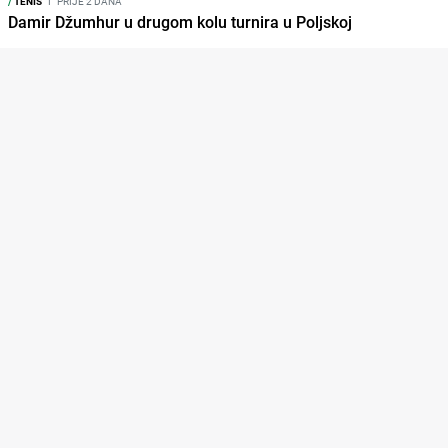
/
TENIS
I
PRIJE 2 DANA
Damir Džumhur u drugom kolu turnira u Poljskoj