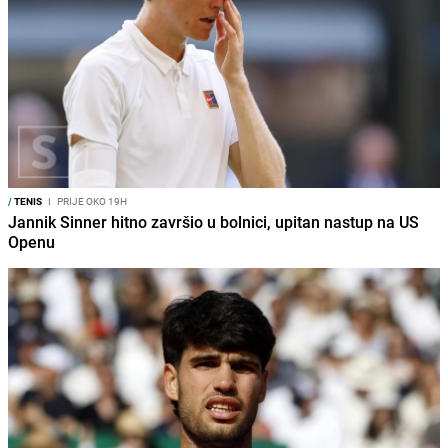
/
TENIS
I
PRIJE OKO 19H
Jannik Sinner hitno završio u bolnici, upitan nastup na US
Openu