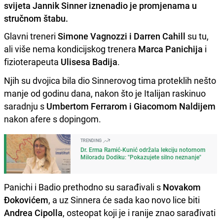
svijeta Jannik Sinner iznenadio je promjenama u
stručnom štabu.
Glavni treneri
Simone Vagnozzi i Darren Cahill
su tu,
ali više nema kondicijskog trenera
Marca Panichija
i
fizioterapeuta
Ulisesa Badija
.
Njih su dvojica bila dio Sinnerovog tima proteklih nešto
manje od godinu dana, nakon što je Italijan raskinuo
saradnju s
Umbertom Ferrarom i Giacomom Naldijem
nakon afere s dopingom.
TRENDING
Dr. Erma Ramić-Kunić održala lekciju notornom
Miloradu Dodiku: "Pokazujete silno neznanje"
Panichi i Badio prethodno su sarađivali s
Novakom
Đokovićem
, a uz Sinnera će sada kao novo lice biti
Andrea Cipolla
, osteopat koji je i ranije znao sarađivati