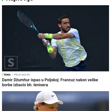
/
TENIS
I
PRIJE OKO 9H
Damir Džumhur ispao u Poljskoj: Francuz nakon velike
borbe izbacio bh. tenisera