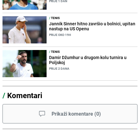
PRIJE 1 DAN
/
TENIS
Jannik Sinner hitno završio u bolnici, upitan
nastup na US Openu
PRIJE OKO 19H
/
TENIS
Damir Džumhur u drugom kolu turnira u
Poljskoj
PRIJE 2 DANA
/
Komentari
Prikaži komentare
(
0
)