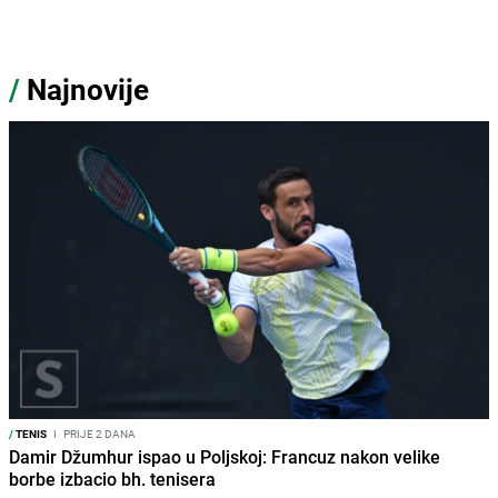
/
Najnovije
/
TENIS
I
PRIJE 2 DANA
Damir Džumhur ispao u Poljskoj: Francuz nakon velike
borbe izbacio bh. tenisera