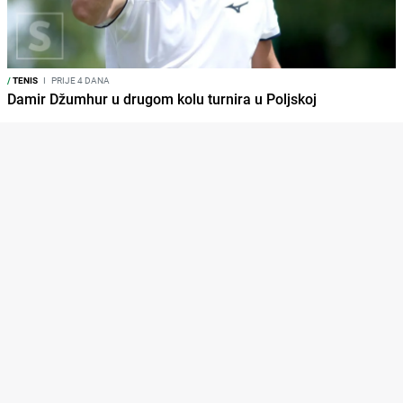
/
TENIS
I
PRIJE 4 DANA
Damir Džumhur u drugom kolu turnira u Poljskoj