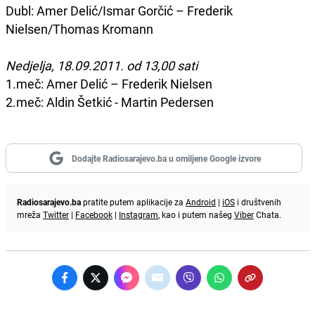
Dubl: Amer Delić/Ismar Gorčić – Frederik
Nielsen/Thomas Kromann
Nedjelja, 18.09.2011. od 13,00 sati
1.meč: Amer Delić – Frederik Nielsen
2.meč: Aldin Šetkić - Martin Pedersen
Dodajte Radiosarajevo.ba u omiljene Google izvore
Radiosarajevo.ba
pratite putem aplikacije za
Android
|
iOS
i društvenih
mreža
Twitter
|
Facebook
|
Instagram
, kao i putem našeg
Viber
Chata.