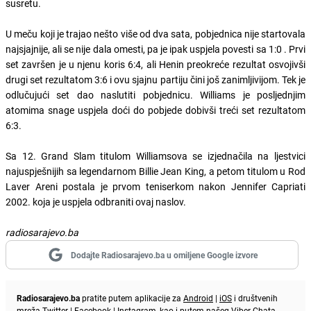
susretu.
U meču koji je trajao nešto više od dva sata, pobjednica nije startovala
najsjajnije, ali se nije dala omesti, pa je ipak uspjela povesti sa 1:0 . Prvi
set završen je u njenu koris 6:4, ali Henin preokreće rezultat osvojivši
drugi set rezultatom 3:6 i ovu sjajnu partiju čini još zanimljivijom. Tek je
odlučujući set dao naslutiti pobjednicu. Williams je posljednjim
atomima snage uspjela doći do pobjede dobivši treći set rezultatom
6:3.
Sa 12. Grand Slam titulom Williamsova se izjednačila na ljestvici
najuspješnijih sa legendarnom Billie Jean King, a petom titulom u Rod
Laver Areni postala je prvom teniserkom nakon Jennifer Capriati
2002. koja je uspjela odbraniti ovaj naslov.
radiosarajevo.ba
Dodajte Radiosarajevo.ba u omiljene Google izvore
Radiosarajevo.ba
pratite putem aplikacije za
Android
|
iOS
i društvenih
mreža
Twitter
|
Facebook
|
Instagram
, kao i putem našeg
Viber
Chata.