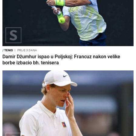
/
TENIS
I
PRIJE 3 DANA
Damir Džumhur ispao u Poljskoj: Francuz nakon velike
borbe izbacio bh. tenisera