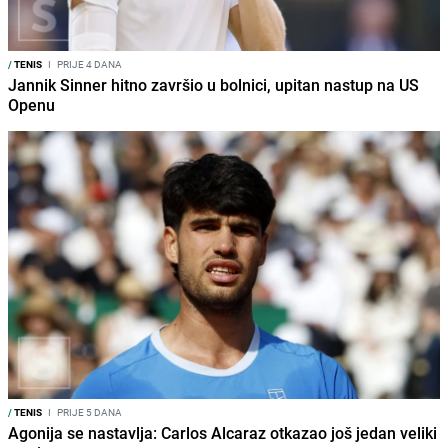
/
TENIS
I
PRIJE 4 DANA
Jannik Sinner hitno završio u bolnici, upitan nastup na US
Openu
/
TENIS
I
PRIJE 5 DANA
Agonija se nastavlja: Carlos Alcaraz otkazao još jedan veliki